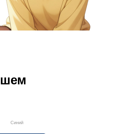
чшем
Синий