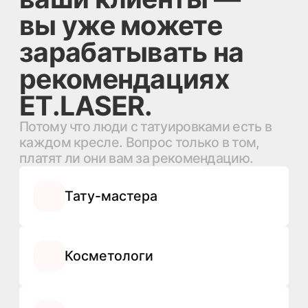
Сколько можно
заработать на
партнёрской программе?
Вознаграждение фиксированное
— 3000 ₽ за каждого клиента,
который пришёл и оплатил.
Активные партнёры приводят 15–
20 клиентов в месяц, это 45 000–
60 000 ₽. Потолка нет —
посмотрите калькулятор выше.
Кому подходит
партнёрство с клиникой?
Когда и как
выплачивается