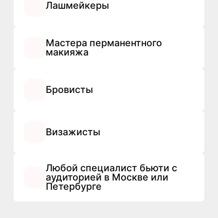
вознаграждение?
Нужна ли самозанятость,
чтобы получать
выплаты?
Нужно ли что-то
вкладывать?
Как отслеживать
приведённых клиентов?