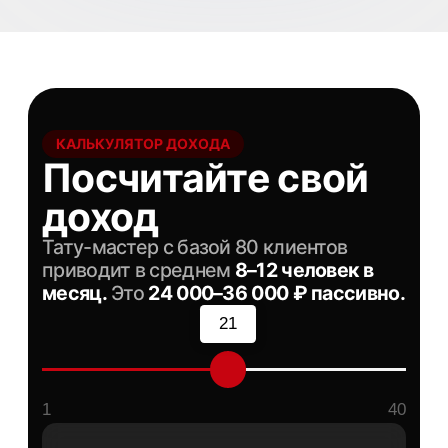
Визажисты
Любой специалист бьюти с
аудиторией в Москве или
Петербурге
ОТЗЫВЫ ПАРТНЁРОВ
Что говорят те, кто
уже зарабатывает
«Просто отправляю ссылку клиентам
после процедуры. За первый месяц — 13
оплат, это почти 40 тысяч сверху. Деньги
на ровном месте.»
Мария
М
Мастер ПМ, Москва