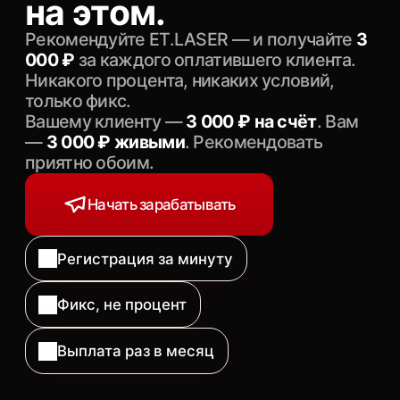
Выплата раз в месяц
БОНУС КЛИЕНТУ
Вы даёте клиенту
подарок, а не
рекламу
По вашей ссылке клиент получает
3 000
₽ на счёт
— это до 50% стоимости
первой процедуры. Вы не просто
«советуете клинику», вы делаете клиенту
реальный подарок. Рекомендовать легко
и приятно — вам и им.
ВЫ ПОЛУЧАЕТЕ
3000 ₽
живыми, раз в месяц