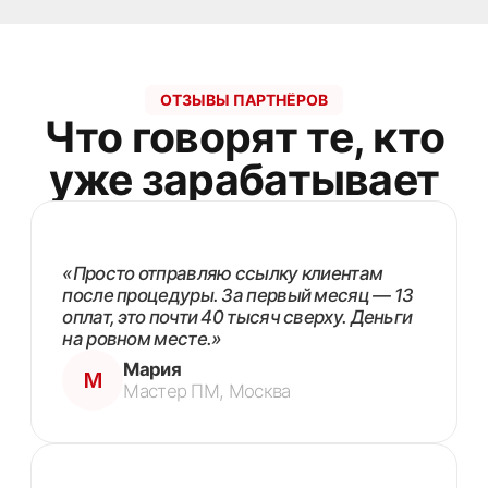
Ваши клиенты уже
гуглят, где свести
тату. Помогите им,
рекомендуя
ET.LASER — и
заработайте на
этом.
Регистрация в боте — 60 секунд. Первые
деньги — уже в этом месяце.
Начать зарабатывать
© ET.LASER · Партнёрская программа ·
t.me/etlaser_partner_bot