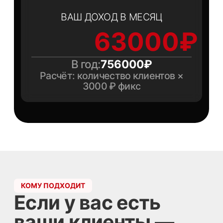
«Нравится, что фикс. Видно каждый шаг
клиента в кабинете — кто записался, кто
оплатил. Никаких споров о выплатах.»
Анна
А
Косметолог
«Клиенты сами рады — им бонус на счёт.
Рекомендовать легко, потому что клинике
реально доверяют. Рекомендую
коллегам.»
Елена
Е
Тату-мастер
Частые вопросы