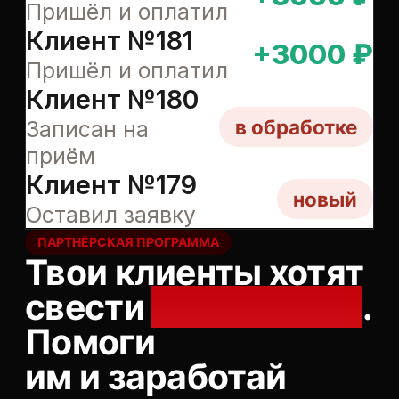
Клиент №179
новый
Оставил заявку
ПАРТНЁРСКАЯ ПРОГРАММА
Твои клиенты хотят
свести
тату/татуаж
.
Помоги
им и заработай
на этом.
Рекомендуйте ET.LASER — и получайте
3
000 ₽
за каждого оплатившего клиента.
Никакого процента, никаких условий,
только фикс.
Вашему клиенту —
3 000 ₽ на счёт
. Вам
—
3 000 ₽ живыми
. Рекомендовать
приятно обоим.
Начать зарабатывать
Регистрация за минуту
Фикс, не процент