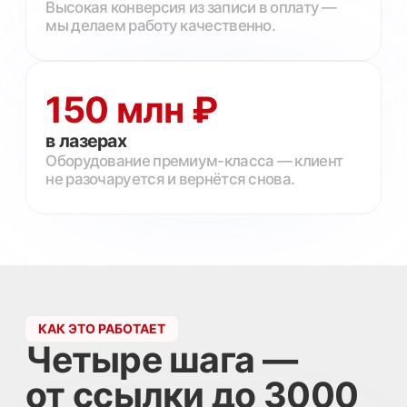
04
3 000 ₽ ваши
Клиент оплатил процедуру — вам
начислено. Выплата раз в месяц.
Видите каждый шаг в личном кабинете
онлайн.
КАЛЬКУЛЯТОР ДОХОДА
Посчитайте свой
доход
Тату-мастер с базой 80 клиентов
приводит в среднем
8–12 человек в
месяц.
Это
24 000–36 000 ₽ пассивно.
21