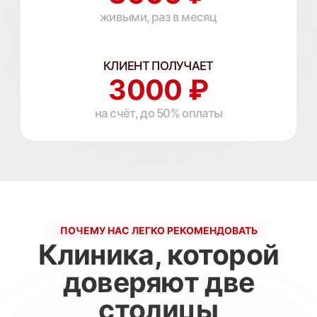
8 000 реальных отзывов — ваш клиент сам
найдёт подтверждение в интернете.
142 000
сеансов за 10 лет
Высокая конверсия из записи в оплату —
мы делаем работу качественно.
150 млн ₽
в лазерах
Оборудование премиум-класса — клиент
не разочаруется и вернётся снова.
КАК ЭТО РАБОТАЕТ
Четыре шага —
от ссылки до 3000