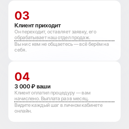
рекомендациях
ET.LASER.
Потому что люди с татуировками есть в
каждом кресле. Вопрос только в том,
платят ли они вам за рекомендацию.
Тату-мастера
Косметологи
Лашмейкеры
Мастера перманентного
макияжа
Бровисты