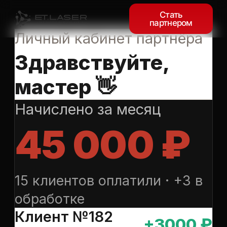
Стать
партнером
Личный кабинет партнёра
Здравствуйте,
мастер 👋
Начислено за месяц
45 000 ₽
15 клиентов оплатили · +3 в
обработке
Клиент №182
+3000 ₽
Пришёл и оплатил
Клиент №181
+3000 ₽
Пришёл и оплатил
Клиент №180
в обработке
Записан на
приём