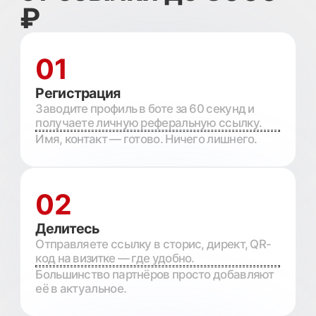
1
40
ВАШ ДОХОД В МЕСЯЦ
63000
₽
В год:
756000
₽
Расчёт: количество клиентов ×
3000 ₽ фикс
Начать зарабатывать
КОМУ ПОДХОДИТ
Если у вас есть
ваши клиенты —
вы уже можете
зарабатывать на