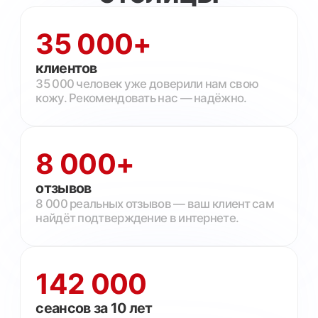
₽
01
Регистрация
Заводите профиль в боте за 60 секунд и
получаете личную реферальную ссылку.
Имя, контакт — готово. Ничего лишнего.
02
Делитесь
Отправляете ссылку в сторис, директ, QR-
код на визитке — где удобно.
Большинство партнёров просто добавляют
её в актуальное.
03
Клиент приходит
Он переходит, оставляет заявку, его
обрабатывает наш отдел продаж.
Вы ни с кем не общаетесь — всё берём на
себя.