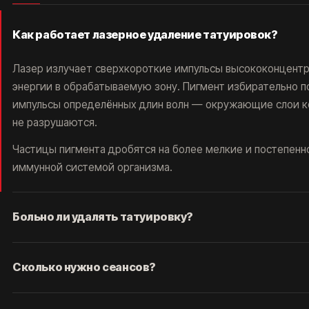
Как работает лазерное удаление татуировок?
Лазер излучает сверхкороткие импульсы высококонцент
энергии в обрабатываемую зону. Пигмент избирательно 
импульсы определённых длин волн — окружающие слои к
не разрушаются.
Частицы пигмента дробятся на более мелкие и постепенн
иммунной системой организма.
КОРОЧ, ДОРОГИЕ!
РАБОТАЕМ С 2016, САМЫЕ ИЗВЕСТНЫЕ В
РОССИИ И СНГ. ОТЗЫВОВ МНОГО, ЦЕНЫ НЕ
ГНЁМ, ЛУЧШИЕ ЛАЗЕРЫ НА РЫНКЕ, 5 МИНУТ
ОТ МЕТРО ПАВЕЛЕЦКАЯ.
Больно ли удалять татуировку?
РЕЗУЛЬТАТ - ГАРАНТИРУЕМ.*
Ощущение сравнивают со щелчком тонкой резинки по ко
Сколько нужно сеансов?
брызгами горячего масла. Терпимо, но приятного мало — 
смысла нет.
Одного сеанса не хватает никогда — это главное, что нуж