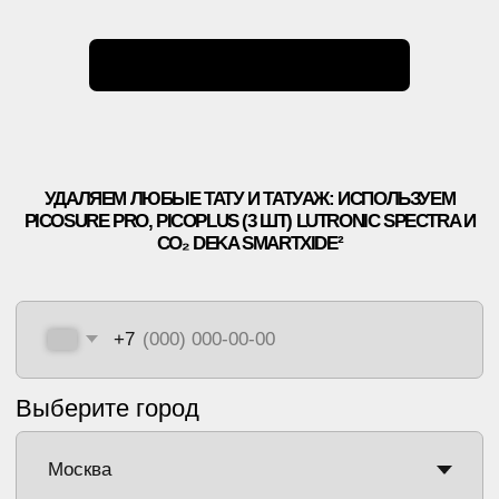
ЛЕТНИКОВСКАЯ УЛ., 10,
СТР. 2, МОСКВА
+7 499 110 16 66
INFO@ET-LASER.RU
*ИМЕЮТСЯ
ПРОТИВОПОКАЗАНИЯ
, НЕОБХОДИМО
ПРОКОНСУЛЬТИРОВАТЬСЯ С ВРАЧОМ
ПОЛИТИКА КОНФИДЕНЦИАЛЬНОСТИ
ООО «ЕТ-ЛАЗЕР». ВСЕ ПРАВА ЗАЩИЩЕНЫ
РЕГИСТРАЦИОННЫЙ НОМЕР ЛИЦЕНЗИИ: Л041-01137-
77/00334946
ET.LASER