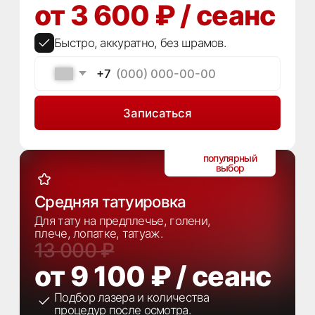
популярный
выбор
Средняя татуировка
Для тату на предплечье, голени,
плече, лопатке, татуаж.
13 000 ₽
от 9 100 ₽ / сеанс
Подбор лазера и количества
процедур после осмотра.
Записаться
Большая татуировка
Подходит для крупных тату на
спине, груди, бедре, плече.
30 000 ₽
от 16 500 ₽ /
сеанс