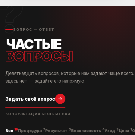
?
ВОПРОС — ОТВЕТ
ЧАСТЫЕ
ВОПРОСЫ
Девятнадцать вопросов, которые нам задают чаще всего.
здесь нет — задайте его напрямую.
Задать свой вопрос
КОНСУЛЬТАЦИЯ БЕСПЛАТНАЯ
19
7
3
4
3
1
Все
Процедура
Результат
Безопасность
Уход
Цена
О