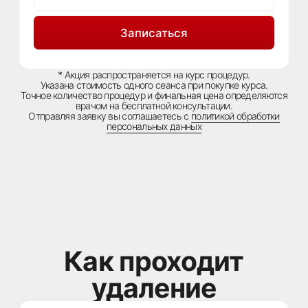
Определяет, сколько процедур потребуется
и какой лазер подойдёт именно вам.
Подбор технологии
Мы используем разные типы лазеров под
разные пигменты и зоны.
Это позволяет удалять тату без ожогов,
рубцов и повреждения кожи.
Процедура
Сеанс занимает 10−20 минут.
Во время процедуры используется
охлаждение, чтобы снизить дискомфорт.
После — кожа быстро восстанавливается,
вы возвращаетесь к обычной жизни.