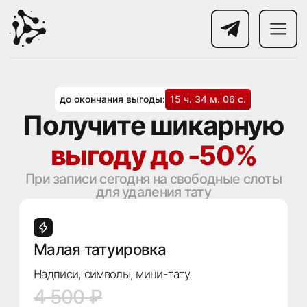
до окончания выгоды:
15 ч. 34 м. 05 с.
Получите шикарную
выгоду до -50%
При записи сегодня на свободные слоты
для удаления тату
Малая татуировка
Надписи, символы, мини-тату.
4 500 ₽
от 3 600 ₽ / сеанс
Быстро, аккуратно, без шрамов.
+7
Записаться