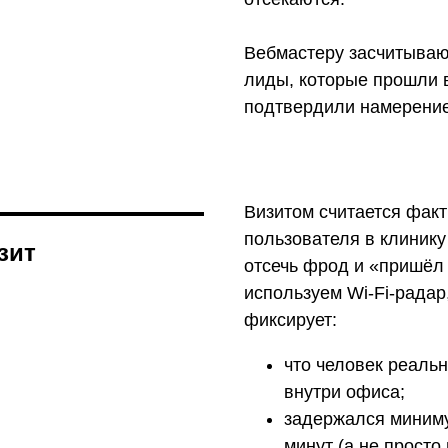
Вебмастеру засчитываю
лиды, которые прошли 
подтвердили намерение 
Визитом считается фак
пользователя в клиник
зит
отсечь фрод и «пришёл
используем Wi-Fi-радар
фиксирует:
что человек реаль
внутри офиса;
задержался миниму
минут (а не просто