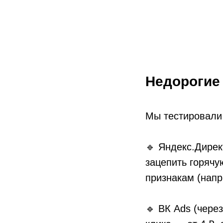
Недорогие 
Мы тестировали 
🔹 Яндекс.Дирек
зацепить горячу
признакам (напри
🔹 ВК Ads (чере