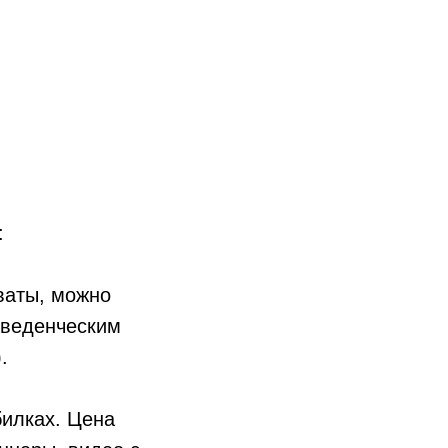
:
ваты, можно
оведенческим
.
билках. Цена