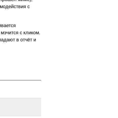
модействия с
ивается
 мэчится с кликом.
падают в отчёт и