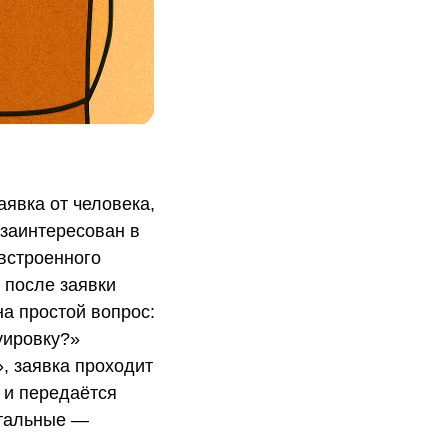
аявка от человека,
 заинтересован в
встроенного
 после заявки
на простой вопрос:
уировку?»
, заявка проходит
 и передаётся
стальные —