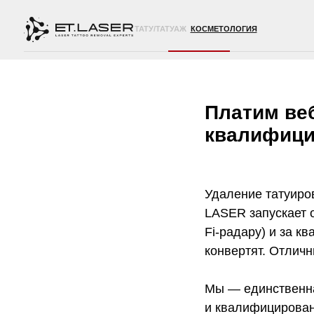
ТАТУ/ТАТУАЖ
КОСМЕТОЛОГИЯ
Платим веб
квалифици
Удаление татуиро
LASER запускает 
Fi-радару) и за к
конвертят. Отличн
Мы — единственна
и квалифицирован