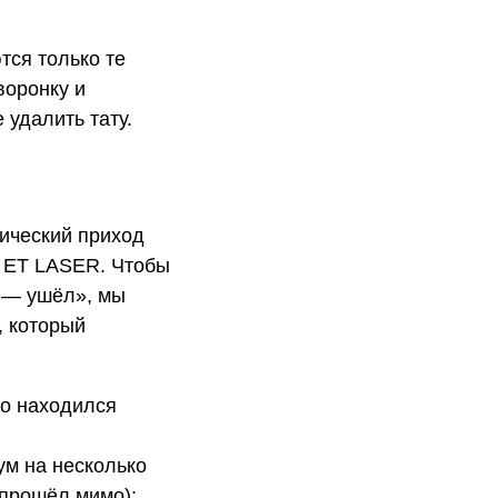
тся только те
воронку и
удалить тату.
тический приход
у ET LASER. Чтобы
 — ушёл», мы
, который
но находился
м на несколько
 прошёл мимо);