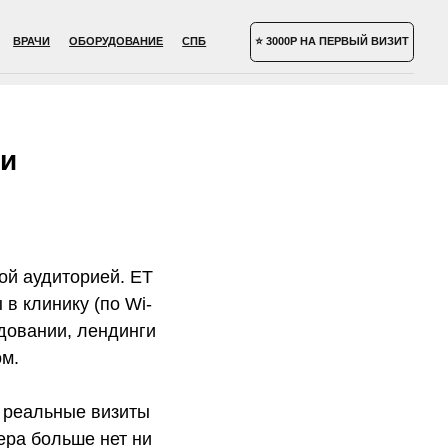
УДОВАНИЕ
СПБ
⭐ 3000Р НА ПЕРВЫЙ ВИЗИТ
 и
ой аудиторией. ET
в клинику (по Wi-
удовании, лендинги
ом.
а реальные визиты
ера больше нет ни