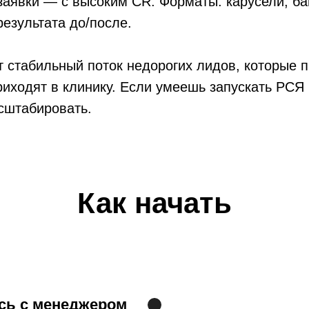
 заявки — с высоким CR. Форматы: карусели, ба
езультата до/после.
 стабильный поток недорогих лидов, которые 
иходят в клинику. Если умеешь запускать РСЯ
сштабировать.
Как начать
сь с менеджером