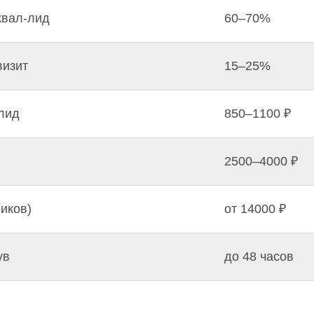
квал-лид
60–70%
визит
15–25%
-лид
850–1100 ₽
2500–4000 ₽
иков)
от 14000 ₽
ув
до 48 часов