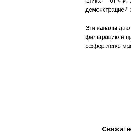
клика — от 4 ₽,
демонстрацией р
Эти каналы дают
фильтрацию и пр
оффер легко ма
Свяжите