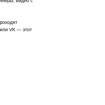
ннеры, видео с
проходят
 или VK — этот