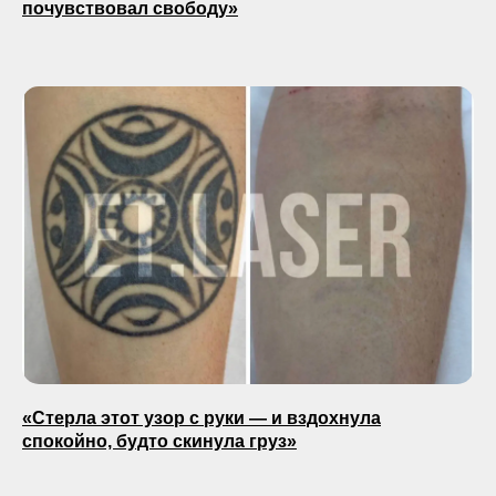
почувствовал свободу»
«Стерла этот узор с руки — и вздохнула
спокойно, будто скинула груз»