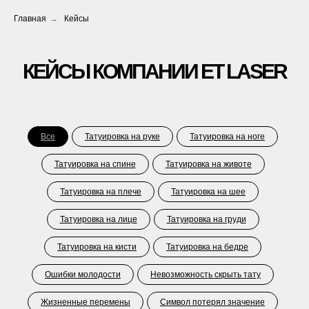
Главная
→
Кейсы
КЕЙСЫ КОМПАНИИ ET LASER
Все
Татуировка на руке
Татуировка на ноге
Татуировка на спине
Татуировка на животе
Татуировка на плече
Татуировка на шее
Татуировка на лице
Татуировка на груди
Татуировка на кисти
Татуировка на бедре
Ошибки молодости
Невозможность скрыть тату
Жизненные перемены
Символ потерял значение