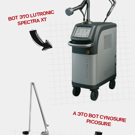
ОПРЕДЕЛЕННЫХ ДЛИН ВОЛН, БЕЗ РАЗРУШЕНИЯ ОКРУЖАЮЩИХ
СЛОЕВ КОЖИ. ЧАСТИЦЫ ПИГМЕНТА РАЗРУШАЮТСЯ ПОД
ДЕЙСТВИЕМ ЭНЕРГИИ ЛАЗЕРА НА БОЛЕЕ МЕЛКИЕ И
ПОСТЕПЕННО ВЫВОДЯТСЯ ИММУННОЙ СИСТЕМОЙ
ОРГАНИЗМА.
СКОЛЬКО СТОИТ ЛАЗЕРНОЕ
УДАЛЕНИЕ ТАТУАЖА?
ЛАЗЕРНОЕ УДАЛЕНИЕ ТАТУАЖА — ЭТО ИНДИВИДУАЛЬНАЯ
УСЛУГА, ДЛЯ РАСЧЕТА СТОИМОСТИ КОТОРОЙ НЕОБХОДИМА
КОНСУЛЬТАЦИЯ СПЕЦИАЛИСТА. ДЛЯ ТОГО, ЧТОБЫ ПОЛУЧИТЬ
КОНКРЕТНЫЙ РАСЧЕТ НА ВАШ ТАТУАЖ — НЕОБХОДИМО
ПРОЙТИ КОНСУЛЬТАЦИЮ С НАШИМИ СПЕЦИАЛИСТАМИ.
ТО ЕСТЬ, МОЙ ОРГАНИЗМ ВЫВОДИТ
ТАТУАЖ?
ВЕРНО. ДВА КЛЮЧЕВЫХ ПРОЦЕССА ПРОИСХОДЯТ ПРИ
ВЫВЕДЕНИИ ТАТУАЖА. ПЕРВЫЙ — ПИГМЕНТ ТАТУАЖА
ПОГЛОЩАЕТ ЭНЕРГИЮ ЛАЗЕРА И РАЗРУШАЕТСЯ НА МЕЛКИЕ
ЧАСТИЦЫ ПОД ДЕЙСТВИЕМ УЛЬТРА-КОРОТКИХ ИМПУЛЬСОВ (5
МИЛЛИАРДНЫХ ДОЛЕЙ СЕКУНДЫ!) И СВЕРХ-ВЫСОКОЙ ЭНЕРГИИ.
ДАЛЕЕ, В РАБОТУ ВКЛЮЧАЕТСЯ ИММУННАЯ СИСТЕМА
ОРГАНИЗМА, КОТОРАЯ В ТЕЧЕНИЕ СЛЕДУЮЩИХ НЕДЕЛЬ БУДЕТ
ВЫВОДИТЬ ПИГМЕНТ ИЗ ТЕЛА. ЭТО НЕ ПРОИСХОДИТ ЗА ОДНУ
НОЧЬ. УДАЛЕНИЕ ТАТУАЖА ЗАНИМАЕТ НЕСКОЛЬКО ПРОЦЕДУР.