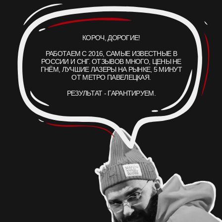
ВРАЧИ
+7 499 110 16 66
ОБОРУДОВАНИЕ
INFO@ET-LASER.RU
БЛОГ
УДАЛЕНИЕ ТАТУ
*ИМЕЮТСЯ
ПРОТИВОПОКАЗАНИЯ
, НЕОБХОДИМО
ПРОКОНСУЛЬТИРОВАТЬСЯ С ВРАЧОМ
ПОЛИТИКА КОНФИДЕНЦИАЛЬНОСТИ
ООО «ЕТ-ЛАЗЕР». ВСЕ ПРАВА ЗАЩИЩЕНЫ
ET.LASER