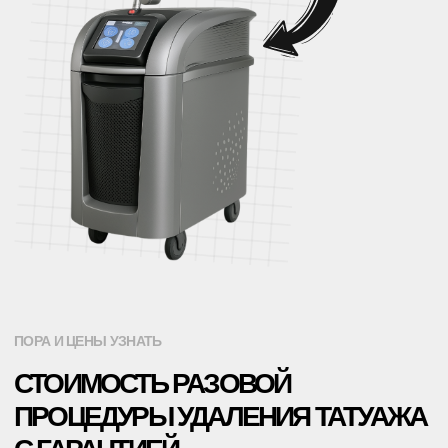
У МЕНЯ ОСТАНЕТСЯ РУБЕЦ (ШРАМ)?
НАШИ ЛАЗЕРЫ ИЗЛУЧАЮТ УЛЬТРА-КОРОТКИЕ ИМПУЛЬСЫ,
КОТОРЫЕ РАЗРУШАЮТ ПИГМЕНТ В КОЖЕ БЕЗ РАЗРУШЕНИЯ
ОКРУЖАЮЩИХ ТКАНЕЙ. ПРИМЕРНО КАК ПРОНЕСТИ РУКУ НАД
ГОРЯЧЕЙ СВЕЧКОЙ ОЧЕНЬ БЫСТРО. ВЫ ПРОСТО НЕ УСПЕЕТЕ
ОБЖЕЧЬСЯ! ПОКРАСНЕНИЕ, ОТЕЧНОСТЬ, ЗУД — НОРМАЛЬНАЯ
РЕАКЦИЯ КОЖИ НА ПРОЦЕДУРЫ ЛАЗЕРНОГО УДАЛЕНИЯ
ТАТУАЖА. НАШИ ТЕХНОЛОГИИ СКОМБИНИРОВАНЫ С
ПЕРЕДОВЫМИ МЕТОДАМИ УХОДА ПОСЛЕ ПРОЦЕДУР, ПОЭТОМУ
ВОССТАНОВЛЕНИЕ ПРОХОДИТ С МАКСИМАЛЬНЫМ
КОМФОРТОМ.
КАКОЕ У ВАС ОБОРУДОВАНИЕ?
В НАШЕЙ КЛИНИКЕ "ET.LASER" МЫ УДАЛЯЕМ ТАТУАЖ
НАНОСЕКУНДНЫМ НЕОДИМОВЫМ ЛАЗЕРОМ LUTRONIC SPECTRA
XT
СКОЛЬКО ВРЕМЕНИ ЗАНИМАЕТ
ПРОЦЕДУРА?
ОБЫЧНО, ПРОЦЕДУРА ЛАЗЕРНОГО УДАЛЕНИЯ ТАТУАЖА
ЗАНИМАЕТ ВСЕГО НЕСКОЛЬКО МИНУТ, В ЗАВИСИМОСТИ ОТ