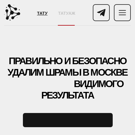
ТАТУ
ТАТУАЖ
ПРАВИЛЬНО И БЕЗОПАСНО
УДАЛИМ ШРАМЫ В МОСКВЕ
С ГАРАНТИЕЙ*
ВИДИМОГО
РЕЗУЛЬТАТА
УДАЛЯЕМ ЛЮБОЙ ВИД: ИСПОЛЬЗУЕМ PICOSURE PRO,
PICOPLUS (3 ШТ), LUTRONIC SPECTRA И CO₂ DEKA
SMARTXIDE²