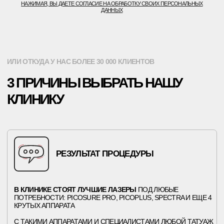
В КЛИНИКЕ СТОЯТ ЛУЧШИЕ ЛАЗЕРЫ
ПОД ЛЮБЫЕ
ПОТРЕБНОСТИ: PICOSURE PRO, PICOPLUS, SPECTRA И ЕЩЕ 4
КРУТЫХ АППАРАТА
С ТАКИМИ АППАРАТАМИ И СПЕЦИАЛИСТАМИ ЛЮБОЙ ТАТУАЖ
БУДУТ УДАЛЕНЫ ДО ЧИСТОЙ КОЖИ, ЗА КРАТЧАЙШЕЕ ВРЕМЯ
ИСКРЕННИЙ СЕРВИС
БЕСПЛАТНАЯ ПЕРВИЧНАЯ КОНСУЛЬТАЦИЯ
И ДАЛЬНЕЙШЕЕ
СОПРОВОЖДЕНИЕ ПОСЛЕ ВИЗИТА
НАШИ СПЕЦИАЛИСТЫ ВСЕГДА НА СВЯЗИ И ОТВЕТЯТ НА
ЛЮБОЙ ВАШ ВОПРОС!
ДОСТУПНОСТЬ И ВЫГОДА
ВЫБИРАЙТЕ
УДОБНЫЙ ДЛЯ ВАС СПОСОБ ОПЛАТЫ
—
КОМПЛЕКСНЫЙ КУРС "РЕЗУЛЬТАТ" ЕДИНЫМ ПЛАТЕЖОМ ИЛИ
ПЛАТИТЬ ПОСЛЕ КАЖДОЙ ПРОВЕДЕННОЙ ПРОЦЕДУРЫ