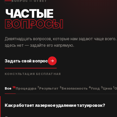
ВОПРОС — ОТВЕТ
ЧАСТЫЕ
ВОПРОСЫ
Девятнадцать вопросов, которые нам задают чаще всего.
здесь нет — задайте его напрямую.
Задать свой вопрос
КОНСУЛЬТАЦИЯ БЕСПЛАТНАЯ
19
7
3
4
3
1
Все
Процедура
Результат
Безопасность
Уход
Цена
О
Как работает лазерное удаление татуировок?