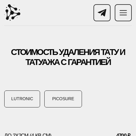
СТОИМОСТЬ УДАЛЕНИЯ ТАТУ И
ТАТУАЖА С ГАРАНТИЕЙ
LUTRONIC
PICOSURE
ДО 2Х2СМ (4 КВ.СМ)
4700 ₽.
ДО 5Х3СМ (15 КВ.СМ)
6200 ₽.
ДО 5Х5СМ (25 КВ.СМ)
7800 ₽.