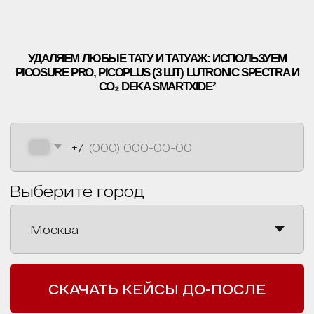
ЛЕТНИКОВСКАЯ УЛ., 10,
СТР. 2, МОСКВА
+7 499 110 16 66
INFO@ET-LASER.RU
*ИМЕЮТСЯ
ПРОТИВОПОКАЗАНИЯ
, НЕОБХОДИМО
ПРОКОНСУЛЬТИРОВАТЬСЯ С ВРАЧОМ
ПОЛИТИКА КОНФИДЕНЦИАЛЬНОСТИ
ООО «ЕТ-ЛАЗЕР». ВСЕ ПРАВА ЗАЩИЩЕНЫ
РЕГИСТРАЦИОННЫЙ НОМЕР ЛИЦЕНЗИИ: Л041-01137-
77/00334946
ET.LASER