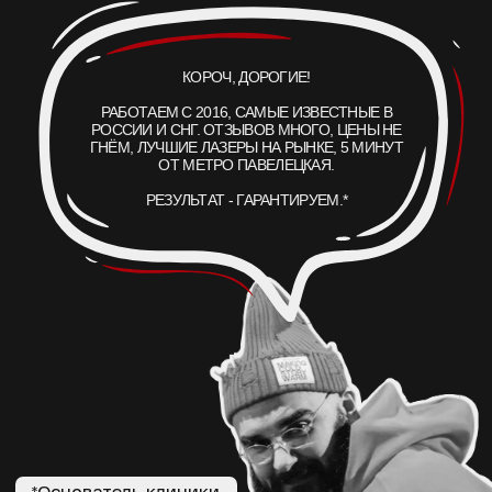
532
CO
нм
₂
МЫ НАХОДИМСЯ ПО АДРЕСУ
красный, жёлтый
текстура и рубцы
ЛЕТНИКОВСКАЯ УЛ., 10, СТР. 2
А ЕСЛИ ПРОЩЕ, ТО МЫ НАХОДИМСЯ:
В 5 МИНУТАХ ОТ М. ПАВЕЛЕЦКАЯ
В 2 МИНУТАХ ОТ VAXHALL
В 4 МИНУТАХ ОТ SURF COFFEE X NEO
А ДЛЯ ВОДИТЕЛЕЙ, У НАС ЕСТЬ БЕСПЛАТНАЯ ПАРКОВКА ДЛЯ
ВСЕХ ПОСЕТИТЕЛЕЙ КЛИНИКИ ET.LASER