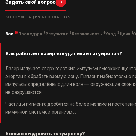
Задать свой вопрос
КОНСУЛЬТАЦИЯ БЕСПЛАТНАЯ
*Основатель клиники
19
7
3
4
3
1
удаления тату ET.LASER
Все
Процедура
Результат
Безопасность
Уход
Цена
О
Как работает лазерное удаление татуировок?
Лазер излучает сверхкороткие импульсы высококонцент
энергии в обрабатываемую зону. Пигмент избирательно 
ПОСМОТРИТЕ КАК
импульсы определённых длин волн — окружающие слои к
ЛЮДИ УДАЛЯЮТ
не разрушаются.
ТАТУ И ТАТУАЖ В
Частицы пигмента дробятся на более мелкие и постепенн
НАШЕЙ КЛИНИКЕ
иммунной системой организма.
Больно ли удалять татуировку?