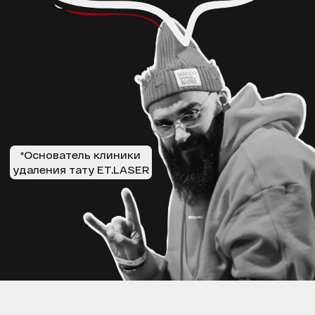
ЛЕТНИКОВСКАЯ УЛ., 10,
СТР. 2, МОСКВА
+7 499 110 16 66
INFO@ET-LASER.RU
*ИМЕЮТСЯ
ПРОТИВОПОКАЗАНИЯ
, НЕОБХОДИМО
ПРОКОНСУЛЬТИРОВАТЬСЯ С ВРАЧОМ
ПОЛИТИКА КОНФИДЕНЦИАЛЬНОСТИ
ООО «ЕТ-ЛАЗЕР». ВСЕ ПРАВА ЗАЩИЩЕНЫ
РЕГИСТРАЦИОННЫЙ НОМЕР ЛИЦЕНЗИИ: Л041-01137-
77/00334946
ET.LASER