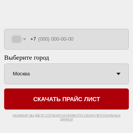
✍ НО МЫ ПОШЛИ ДАЛЬШЕ И
ПРОВЕЛИ
СОБСТВЕННОЕ
ИССЛЕДОВАНИЕ.
Мы опросили 300 клиентов, чтобы понять, почему люди
действительно решаются на удаление тату, какие у них
страхи, ожидания и что в итоге оказывается важным: цена,
результат, комфорт, здоровье или внешность.
Получился честный и уникальный срез — единственное
исследование такого рода в России.