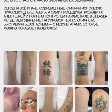
КОМУ-ТО «ЖГЛИ» ТАТУИРОВКУ КИСЛОТОЙ ИЛИ ПЕРЕКИСЬЮ
ВОДОРОДА, КТО-ТО ШЁЛ НА ДЕРМАБРАЗИЮ — МЕХАНИЧЕСКОЕ
СОСКАБЛИВАНИЕ КОЖИ. НЕКОТОРЫЕ МАСТЕРА ПРЕДЛАГАЛИ
ШЛИФОВКУ ФРАКЦИОННЫМИ ЛАЗЕРАМИ, КОТОРЫЕ НЕ БЫЛИ
ПРЕДНАЗНАЧЕНЫ ДЛЯ ТАТУ. ВСЁ ЭТО ДАВАЛО МИНИМУМ
РЕЗУЛЬТАТА И МАКСИМУМ ПОБОЧНЫХ ЭФФЕКТОВ: ОЖОГИ,
ШРАМЫ, ВОСПАЛЕНИЯ, НЕРОВНЫЙ ЦВЕТ КОЖИ.
ПРОЦЕДУРЫ ПРОВОДИЛИ В СТО-ПОДВАЛАХ, ТАТУ-САЛОНАХ БЕЗ
ЛИЦЕНЗИИ ИЛИ НА ДОМУ. НИ ОДИН ИЗ ЭТИХ СПОСОБОВ НЕ БЫЛ
БЕЗОПАСНЫМ. ЛЮДИ ШЛИ НА РИСК, ПОТОМУ ЧТО ВЫБОРА
ПРОСТО НЕ БЫЛО.