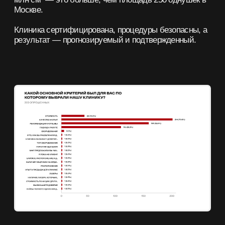
ГДЕ УДАЛЯЮТ ТАТУИРОВКИ
В РОССИИ — И ПОЧЕМУ
ЗА РЕЗУЛЬТАТОМ ЕДУТ В МОСКВУ
УДАЛЕНИЕ ТАТУИРОВОК — НЕ ПРОСТО
КОСМЕТИЧЕСКАЯ УСЛУГА.
ЭТО ПОЛНОЦЕННАЯ МЕДИЦИНСКАЯ ПРОЦЕДУРА, В КОТОРОЙ
ВАЖНЫ СТЕРИЛЬНОСТЬ, ТОЧНОСТЬ, ОПЫТ ВРАЧА И
ПРАВИЛЬНОЕ ОБОРУДОВАНИЕ. В БОЛЬШИНСТВЕ ГОРОДОВ
РОССИИ ПОКА СОХРАНЯЕТСЯ «ПЕРЕХОДНЫЙ ПЕРИОД»:
ВМЕСТО PICOSURE ПРЕДЛАГАЮТ УСТАРЕВШИЕ
НЕОДИМОВЫЕ ЛАЗЕРЫ, ВМЕСТО ВРАЧЕЙ — ТАТУ-МАСТЕРА
БЕЗ ЛИЦЕНЗИИ, ВМЕСТО АНЕСТЕЗИИ — «ПОТЕРПЕТЬ».
МЫ В ET.LASER КАЖДЫЙ МЕСЯЦ ПРИНИМАЕМ ДЕСЯТКИ
ПАЦИЕНТОВ, КОТОРЫЕ СПЕЦИАЛЬНО ПРИЕЗЖАЮТ ИЗ
ДРУГИХ ГОРОДОВ.
ЛЮДИ ЕДУТ В МОСКВУ, ЧТОБЫ НЕ РИСКОВАТЬ СВОИМ
ЛИЦОМ, НЕ ПОЛУЧИТЬ ОЖОГОВ И НЕ ПЕРЕПЛАЧИВАТЬ ЗА 10–
12 СЕАНСОВ С НУЛЕВЫМ РЕЗУЛЬТАТОМ.