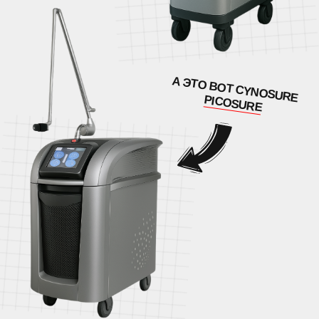
ET LASER — №1 В УДАЛЕНИИ
ТАТУИРОВОК
МЫ УСТАНАВЛИВАЕМ В ЭТОМ РЫНКЕ
СТАНДАРТ.
В ET LASER работают врачи, которые специализируются на
лазерной дерматологии. Мы используем PicoSure — самый
эффективный пикосекундный лазер на рынке, который даёт
чистую кожу без шрамов и рубцов.
На сайте мы регулярно публикуем живые кейсы "до и после", а
наши пациенты видят результат уже после первых процедур.
За год мы удалили татуировки на площади более 1,4
млн см² — это больше, чем площадь 250 однушек в
Москве.
Клиника сертифицирована, процедуры безопасны, а
результат — прогнозируемый и подтвержденный.