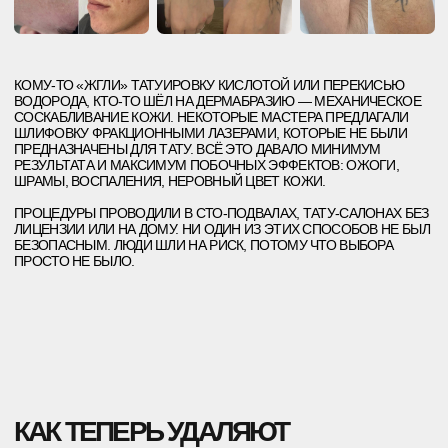
КАК ТЕПЕРЬ УДАЛЯЮТ
ТАТУИРОВКИ — И ПОЧЕМУ ЭТО
БЕЗОПАСНО
СЕГОДНЯ ТАТУИРОВКИ УДАЛЯЮТ
ПИКОСЕКУНДНЫМИ ЛАЗЕРАМИ — ТОЧНЫМИ
МЕДИЦИНСКИМИ СИСТЕМАМИ, КОТОРЫЕ
РАЗБИВАЮТ ПИГМЕНТ НА МИКРОЧАСТИЦЫ, НЕ
ПОВРЕЖДАЯ КОЖУ ВОКРУГ.
САМЫЙ ЭФФЕКТИВНЫЙ ИЗ НИХ — PICOSURE. ОН СПРАВЛЯЕТСЯ
ДАЖЕ С ТЁМНЫМИ И ЦВЕТНЫМИ ЧЕРНИЛАМИ, А КОЖА ПОСЛЕ
ПРОЦЕДУР ОСТАЁТСЯ ГЛАДКОЙ И ЧИСТОЙ.
В ET.LASER МЫ РАБОТАЕМ ТОЛЬКО С СЕРТИФИЦИРОВАННЫМИ
АППАРАТАМИ, ПОДБИРАЕМ ПАРАМЕТРЫ ПОД КАЖДОГО
ПАЦИЕНТА, ИСПОЛЬЗУЕМ МЕСТНУЮ АНЕСТЕЗИЮ И СТРОГО
СЛЕДИМ ЗА СТЕРИЛЬНОСТЬЮ.
ВРАЧИ ПРОВОДЯТ ОСМОТР ПЕРЕД НАЧАЛОМ КУРСА, А САМ
ПРОЦЕСС КОНТРОЛИРУЕТСЯ ОТ ПЕРВОГО ДО ПОСЛЕДНЕГО
ИМПУЛЬСА. БЕЗ БОЛИ, БЕЗ РИСКА, БЕЗ ШРАМОВ.