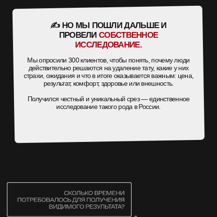
У НАС МОЖНО ПРОЙТИ УДАЛЕНИЕ В 2−4 РАЗА
БЫСТРЕЕ, БЕЗ ШРАМОВ И С ПРЕДСКАЗУЕМЫМ
ЭФФЕКТОМ.
ПРОЦЕДУРЫ ПРОВОДЯТ
ВРАЧИ С МЕДИЦИНСКИМ
ОБРАЗОВАНИЕМ
, А РЕЗУЛЬТАТ ОТСЛЕЖИВАЕТ
ВИКТОР
ГАЛУШИН — ВЕДУЩИЙ СПЕЦИАЛИСТ И ОСНОВАТЕЛЬ
ET.LASER
. ОН ОТВЕЧАЕТ ЗА СТАНДАРТЫ КАЧЕСТВА, ОБУЧАЕТ
ПЕРСОНАЛ, ЛИЧНО РАЗБИРАЕТ СЛОЖНЫЕ СЛУЧАИ И
ПОМОГАЕТ ПАЦИЕНТАМ ПОНЯТЬ, ЧЕГО ОЖИДАТЬ ОТ
УДАЛЕНИЯ.
ЕСЛИ ВЫ НЕ УВЕРЕНЫ, ПОДОЙДЁТ ЛИ ВАМ ЛАЗЕР, СКОЛЬКО
НУЖНО ПРОЦЕДУР И КАК ДОЛГО БУДЕТ
ВОССТАНАВЛИВАТЬСЯ КОЖА —
ПРОЙДИТЕ КОРОТКИЙ
КВИЗ
. МЫ ПРОАНАЛИЗИРУЕМ ВАШУ СИТУАЦИЮ ПО ФОТО И
БЕСПЛАТНО ДАДИМ ПРЕДВАРИТЕЛЬНЫЙ РАСЧЁТ: