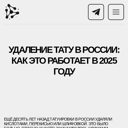
УДАЛЕНИЕ ТАТУ В РОССИИ:
КАК ЭТО РАБОТАЕТ В 2025
ГОДУ
ЕЩЁ ДЕСЯТЬ ЛЕТ НАЗАД ТАТУИРОВКИ В РОССИИ УДАЛЯЛИ
КИСЛОТАМИ, ПЕРЕКИСЬЮ ИЛИ ШЛИФОВКОЙ. ЭТО БЫЛО
БОЛЬНО, ОПАСНО И ЧАСТО ЗАКАНЧИВАЛОСЬ ШРАМАМИ.
СЕГОДНЯ ВСЁ ИНАЧЕ: СОВРЕМЕННЫЕ КЛИНИКИ ИСПОЛЬЗУЮТ
ПИКОСЕКУНДНЫЕ ЛАЗЕРЫ, А САМИ ПРОЦЕДУРЫ ПРОХОДЯТ С
АНЕСТЕЗИЕЙ И ПОЛНЫМ КОНТРОЛЕМ ПАРАМЕТРОВ. В ET.LASER
МЫ ДЕЛАЕМ УДАЛЕНИЕ ТАТУИРОВОК ТЕХНОЛОГИЧНЫМ,
БЫСТРЫМ И БЕЗОПАСНЫМ — С РЕЗУЛЬТАТАМИ, КОТОРЫЕ
МОЖНО ПОКАЗАТЬ НА ОБЛОЖКУ.