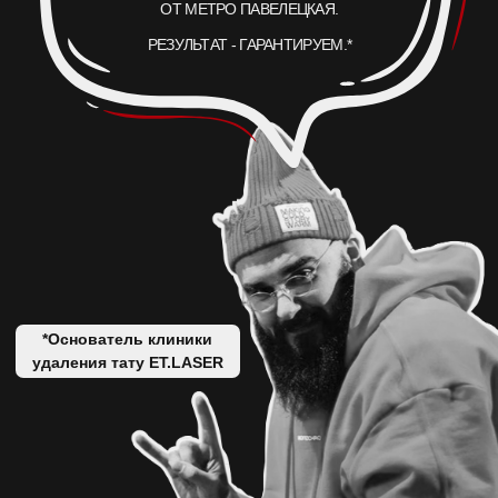
АКЦИИ
ВРАЧИ
ОБОРУДОВАНИЕ
БЛОГ
УДАЛЕНИЕ ТАТУАЖА
ЗАРАБОТАЙ С ET.LASER
УДАЛЕНИЕ ТАТУ В РОССИИ
МУЗЫКА
ПРАВОВАЯ ИНФОРМАЦИЯ
ЛЕТНИКОВСКАЯ УЛ., 10,
СТР. 2, МОСКВА
+7 499 110 16 66
INFO@ET-LASER.RU