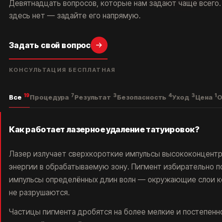
Девятнадцать вопросов, которые нам задают чаще всего.
здесь нет — задайте его напрямую.
Задать свой вопрос
КОНСУЛЬТАЦИЯ БЕСПЛАТНАЯ
КОРОЧ, ДОРОГИЕ!
РАБОТАЕМ С 2016, САМЫЕ ИЗВЕСТНЫЕ В
РОССИИ И СНГ. ОТЗЫВОВ МНОГО, ЦЕНЫ НЕ
ГНЁМ, ЛУЧШИЕ ЛАЗЕРЫ НА РЫНКЕ, 5 МИНУТ
19
7
3
4
3
1
Все
Процедура
Результат
Безопасность
Уход
Цена
О
ОТ МЕТРО ПАВЕЛЕЦКАЯ.
РЕЗУЛЬТАТ - ГАРАНТИРУЕМ.*
Как работает лазерное удаление татуировок?
Лазер излучает сверхкороткие импульсы высококонцент
энергии в обрабатываемую зону. Пигмент избирательно 
импульсы определённых длин волн — окружающие слои к
не разрушаются.
*Основатель клиники
Частицы пигмента дробятся на более мелкие и постепенн
удаления тату ET.LASER