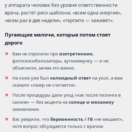
у аппарата человек без уровня ответственности
врача, растёт риск шаблона: «всем одна энергия»,
«всем раз в две недели», «терпите — заживёт».
Пугающие мелочи, которые потом стоят
дорого
Вам не спросили про
изотретиноин
,
фотосенсибилизаторы, аутоиммунку — и не
объяснили, зачем это важно.
На коже уже был
келоидный ответ
на укол, а вам
сказали «лазер не считается».
После процедуры дали уход «как после пилинга в
салоне» — без акцента на
солнце и механику
заживления.
Вас уверили, что
беременность / ГВ
«не мешают»,
хотя вопрос обсуждается только с врачом