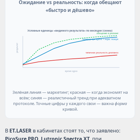
Ожидание vs реальность: когда обещают
«быстро и дёшево»
Условные единицы «видимого результата» по месяцам (схема)
обещание в рекламе
коридор при враче + норм. лазере
результат
типичная реальность демпинга
время курса
Зелёная линия — маркетинг; красная — когда экономят на
всём; синяя — реалистичный тренд при адекватном
протоколе. Точные цифры у каждого свои — важна
форма
кривой.
В
ET.LASER
в кабинетах стоят то, что заявлено:
PicoSure PRO
,
Lutronic Spectra XT
, при