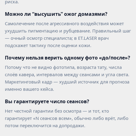
риска.
НАШЕЙ КЛИНИКЕ
Можно ли “высушить” ожог домазями?
Самолечение после агрессивного воздействия может
ухудшить пигментацию и рубцевание. Правильный шаг
— очный осмотр специалиста; в ET.LASER врач
подскажет тактику после оценки кожи.
УДАЛЯЕМ ЛЮБЫЕ ТАТУ И ТАТУАЖ: ИСПОЛЬЗУЕМ
PICOSURE PRO, PICOPLUS (3 ШТ) LUTRONIC SPECTRA И
CO₂ DEKA SMARTXIDE²
Почему нельзя верить одному фото «до/после»?
Потому что не видно фототипа, возраста тату, числа
слоёв кавера, интервалов между сеансами и угла света.
+7
Маркетинговый кадр — худший источник для прогноза
Выберите город
именно вашего кейса.
Вы гарантируете число сеансов?
Нет честной гарантии без осмотра — и тот, кто
гарантирует «N сеансов всем», обычно либо врёт, либо
СКАЧАТЬ КЕЙСЫ ДО-ПОСЛЕ
СКАЧАТЬ КЕЙСЫ ДО-ПОСЛЕ
потом переключится на допродажи.
НАЖИМАЯ, ВЫ ДАЕТЕ СОГЛАСИЕ НА ОБРАБОТКУ СВОИХ ПЕРСОНАЛЬНЫХ
ДАННЫХ