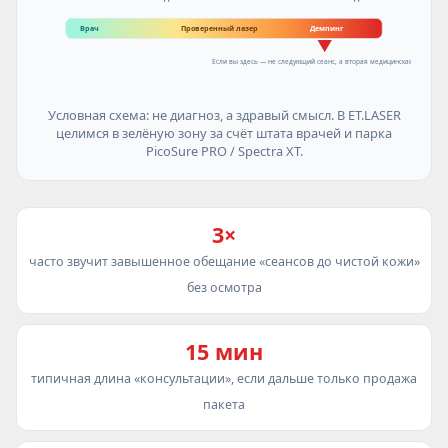
Врач
Проверенный лазер
Демпинг
Если вы здесь — не следующий сеанс, а вторая медицинская оценка
Условная схема: не диагноз, а здравый смысл. В ET.LASER
целимся в зелёную зону за счёт штата врачей и парка
PicoSure PRO / Spectra XT.
3×
часто звучит завышенное обещание «сеансов до чистой кожи»
без осмотра
15 мин
типичная длина «консультации», если дальше только продажа
пакета