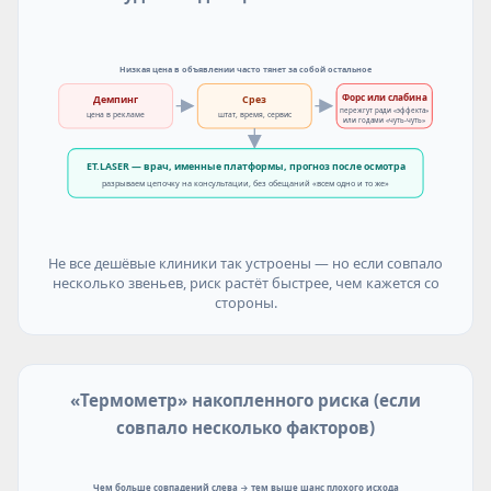
Низкая цена в объявлении часто тянет за собой остальное
Форс или слабина
Демпинг
Срез
пережгут ради «эффекта»
цена в рекламе
штат, время, сервис
или годами «чуть-чуть»
ET.LASER — врач, именные платформы, прогноз после осмотра
разрываем цепочку на консультации, без обещаний «всем одно и то же»
Не все дешёвые клиники так устроены — но если совпало
несколько звеньев, риск растёт быстрее, чем кажется со
стороны.
«Термометр» накопленного риска (если
совпало несколько факторов)
Чем больше совпадений слева → тем выше шанс плохого исхода