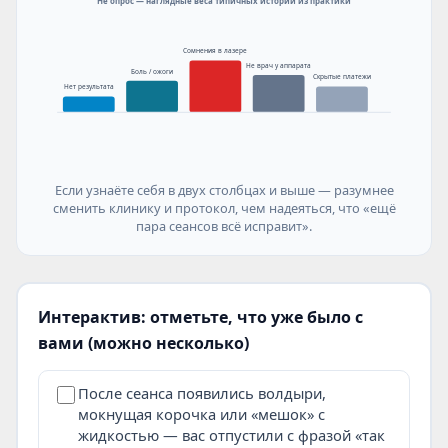
Не опрос — наглядные веса типичных историй из практики
Сомнения в лазере
Не врач у аппарата
Боль / ожоги
Скрытые платежи
Нет результата
Если узнаёте себя в двух столбцах и выше — разумнее
сменить клинику и протокол, чем надеяться, что «ещё
пара сеансов всё исправит».
Интерактив: отметьте, что уже было с
вами (можно несколько)
После сеанса появились волдыри,
мокнущая корочка или «мешок» с
жидкостью — вас отпустили с фразой «так