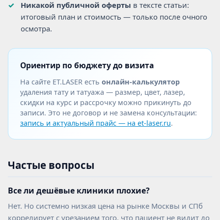
Никакой публичной оферты
в тексте статьи:
итоговый план и стоимость — только после очного
осмотра.
Ориентир по бюджету до визита
На сайте ET.LASER есть
онлайн-калькулятор
удаления тату и татуажа — размер, цвет, лазер,
скидки на курс и рассрочку можно прикинуть до
записи. Это не договор и не замена консультации:
запись и актуальный прайс — на et-laser.ru
.
Частые вопросы
Все ли дешёвые клиники плохие?
КОРОЧ, ДОРОГИЕ!
Нет. Но системно низкая цена на рынке Москвы и СПб
РАБОТАЕМ С 2016, САМЫЕ ИЗВЕСТНЫЕ В
РОССИИ И СНГ. ОТЗЫВОВ МНОГО, ЦЕНЫ НЕ
коррелирует с урезанием того, что пациент не видит до