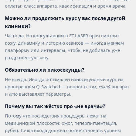
ГНЁМ, ЛУЧШИЕ ЛАЗЕРЫ НА РЫНКЕ, 5 МИНУТ
ОТ МЕТРО ПАВЕЛЕЦКАЯ.
оплаты: класс аппарата, квалификация и время врача.
РЕЗУЛЬТАТ - ГАРАНТИРУЕМ.*
Можно ли продолжить курс у вас после другой
клиники?
Часто да. На консультации в ET.LASER врач смотрит
кожу, динамику и историю сеансов — иногда меняем
платформу или интервалы, чтобы не добивать уже
раздражённую зону.
*Основатель клиники
Обязательно ли пикосекунды?
удаления тату ET.LASER
Не всегда. Иногда оптимален наносекундный курс на
проверенном Q-Switched — вопрос в том,
какой
аппарат
и
кто
выставляет параметры.
Почему вы так жёстко про «не врача»?
Потому что последствия процедуры лежат на
ПОСМОТРИТЕ КАК ЛЮДИ
медицинской плоскости: ожог, гиперпигментация,
рубец. Точка входа должна соответствовать уровню
УДАЛЯЮТ ТАТУ И ТАТУАЖ В