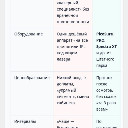
«лазерный
специалист» без
врачебной
ответственности
Оборудование
Один дешёвый
PicoSure
аппарат «на все
PRO,
цвета» или IPL
Spectra XT
под видом
и др. из
лазера
штатного
парка
Ценообразование
Низкий вход →
Прогноз
доплаты,
после
«упрямый
осмотра,
пигмент», смена
без сказок
кабинета
«за 3 раза
всем»
Интервалы
«Чаще —
По
быстрее» в
состоянию