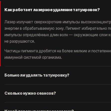
РАБОТАЕМ С 2016, САМЫЕ ИЗВЕСТНЫЕ В
РОССИИ И СНГ. ОТЗЫВОВ МНОГО, ЦЕНЫ НЕ
ГНЁМ, ЛУЧШИЕ ЛАЗЕРЫ НА РЫНКЕ, 5 МИНУТ
Как работает лазерное удаление татуировок?
ОТ МЕТРО ПАВЕЛЕЦКАЯ.
РЕЗУЛЬТАТ - ГАРАНТИРУЕМ.*
Лазер излучает сверхкороткие импульсы высококонцент
энергии в обрабатываемую зону. Пигмент избирательно 
импульсы определённых длин волн — окружающие слои к
не разрушаются.
Частицы пигмента дробятся на более мелкие и постепенн
иммунной системой организма.
*Основатель клиники
удаления тату ET.LASER
Больно ли удалять татуировку?
Ощущение сравнивают со щелчком тонкой резинки по ко
Сколько нужно сеансов?
брызгами горячего масла. Терпимо, но приятного мало — 
смысла нет.
Одного сеанса не хватает никогда — это главное, что нуж
ПОСМОТРИТЕ КАК ЛЮДИ
Работают два фактора. Первый — время: сам проход лаз