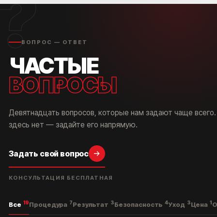
?
ВОПРОС — ОТВЕТ
ЧАСТЫЕ
ВОПРОСЫ
Девятнадцать вопросов, которые нам задают чаще всего.
здесь нет — задайте его напрямую.
Задать свой вопрос
КОНСУЛЬТАЦИЯ БЕСПЛАТНАЯ
19
7
3
4
3
1
Все
Процедура
Результат
Безопасность
Уход
Цена
О
КОРОЧ, ДОРОГИЕ!