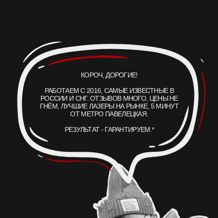
1064
755
нм
нм
чёрный, тёмно-синий
зелёный, бирюза
532
CO
нм
₂
красный, жёлтый
текстура и рубцы
АКЦИИ
ВРАЧИ
ОБОРУДОВАНИЕ
БЛОГ