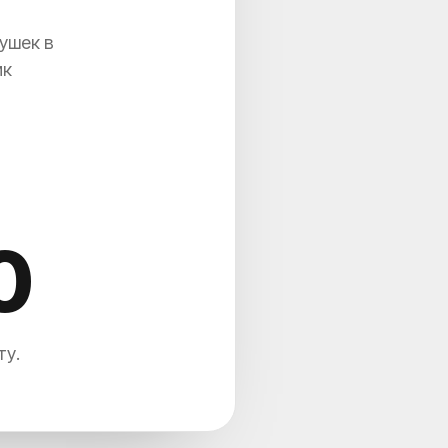
ушек в
ик
6
ту.