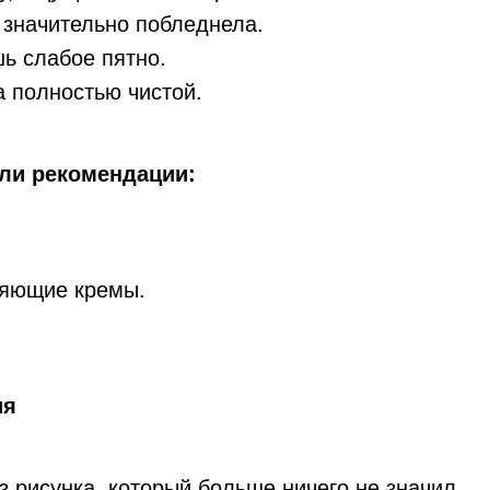
а значительно побледнела.
шь слабое пятно.
а полностью чистой.
ли рекомендации:
ляющие кремы.
ия
з рисунка, который больше ничего не значил.