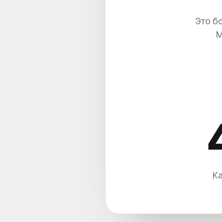
Это б
М
Ка