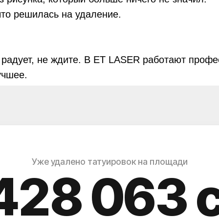
что решилась на удаление.
 радует, не ждите. В ET LASER работают профе
учшее.
Уже удалено татуировок на площади
428 066