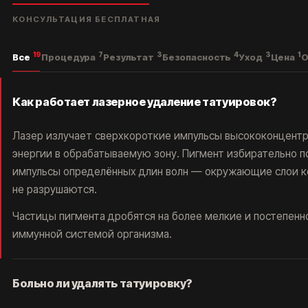
КОНСУЛЬТАЦИЯ БЕСПЛАТНАЯ
КОРОЧ, ДОРОГИЕ!
19
7
3
4
3
1
Все
Процедура
Результат
Безопасность
Уход
Цена
О
РАБОТАЕМ С 2016, САМЫЕ ИЗВЕСТНЫЕ В
РОССИИ И СНГ. ОТЗЫВОВ МНОГО, ЦЕНЫ НЕ
ГНЁМ, ЛУЧШИЕ ЛАЗЕРЫ НА РЫНКЕ, 5
МИНУТ ОТ МЕТРО ПАВЕЛЕЦКАЯ.
РЕЗУЛЬТАТ - ГАРАНТИРУЕМ.*
Как работает лазерное удаление татуировок?
Лазер излучает сверхкороткие импульсы высококонцент
энергии в обрабатываемую зону. Пигмент избирательно 
импульсы определённых длин волн — окружающие слои к
не разрушаются.
Частицы пигмента дробятся на более мелкие и постепенн
*Основатель клиники
иммунной системой организма.
удаления тату ET.LASER
Больно ли удалять татуировку?