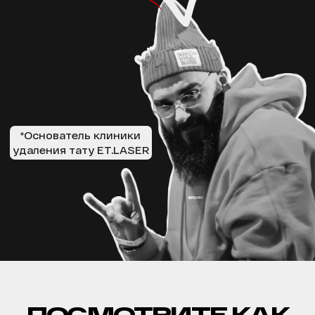
АКЦИИ
ВРАЧИ
ОБОРУДОВАНИЕ
БЛОГ
УДАЛЕНИЕ ТАТУАЖА
ЗАРАБОТАЙ С ET.LASER
УДАЛЕНИЕ ТАТУ В РОССИИ
МУЗЫКА
ПРАВОВАЯ ИНФОРМАЦИЯ
ЛЕТНИКОВСКАЯ УЛ.,
10, СТР. 2, МОСКВА
+7 499 110 16 66
INFO@ET-LASER.RU