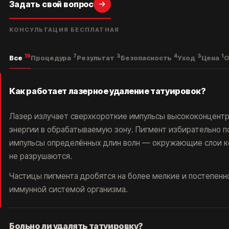
Задать свой вопрос
КОНСУЛЬТАЦИЯ БЕСПЛАТНАЯ
19
7
3
4
3
1
Все
Процедура
Результат
Безопасность
Уход
Цена
О
Как работает лазерное удаление татуировок?
Лазер излучает сверхкороткие импульсы высококонцент
энергии в обрабатываемую зону. Пигмент избирательно 
импульсы определённых длин волн — окружающие слои к
не разрушаются.
Частицы пигмента дробятся на более мелкие и постепенн
иммунной системой организма.
Больно ли удалять татуировку?