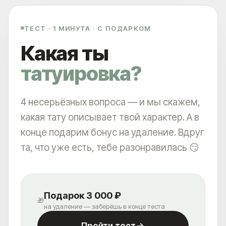
ТЕСТ · 1 МИНУТА · С ПОДАРКОМ
Какая ты
татуировка?
4 несерьёзных вопроса — и мы скажем,
какая тату описывает твой характер. А в
конце подарим бонус на удаление. Вдруг
та, что уже есть, тебе разонравилась 😏
Подарок 3 000 ₽
🎁
на удаление — заберёшь в конце теста
Пройти тест