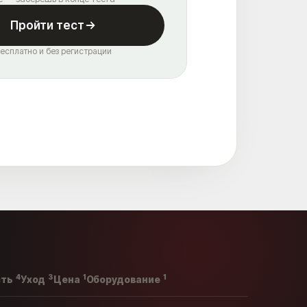
Пройти тест
есплатно и без регистрации
4
3
1
1
сть
Уход
Цена
Оборудование