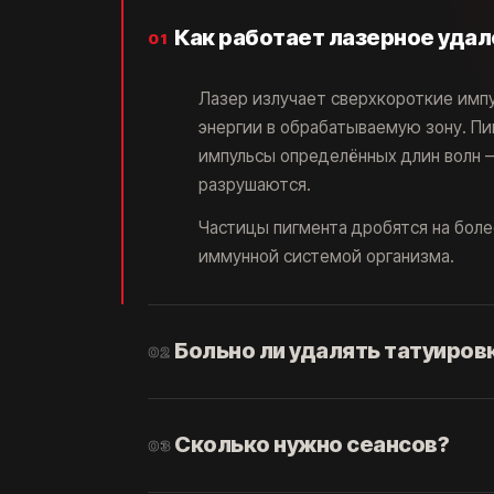
Как работает лазерное удал
01
Лазер излучает сверхкороткие имп
энергии в обрабатываемую зону. П
импульсы определённых длин волн 
разрушаются.
Частицы пигмента дробятся на боле
иммунной системой организма.
Больно ли удалять татуиров
02
Ощущение сравнивают со щелчком т
горячего масла. Терпимо, но приятн
Сколько нужно сеансов?
03
Работают два фактора. Первый — в