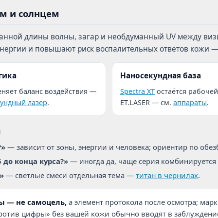
ом и солнцем
ранной длины волны, загар и необдуманный UV между ви
энергии и повышают риск воспалительных ответов кожи 
гика
Наносекундная база
няет баланс воздействия —
Spectra XT
остаётся рабочей
ундный лазер
.
ET.LASER — см.
аппараты
.
м
?»
— зависит от зоны, энергии и человека; ориентир по об
 до конца курса?»
— иногда да, чаще серия комбинируется
»
— светлые смеси отдельная тема —
титан в чернилах
.
ы — не самоцель,
а элемент протокола после осмотра; мар
ротив цифры» без вашей кожи обычно вводят в заблуждени