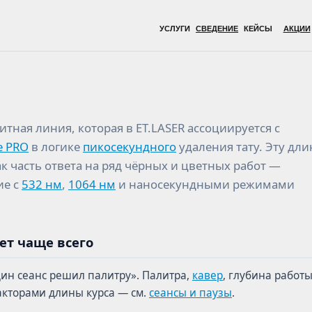
УСЛУГИ
СВЕДЕНИЕ
КЕЙСЫ
АКЦИИ
ВРАЧИ
ОБОР
тная линия, которая в ET.LASER ассоциируется с
e PRO
в логике
пикосекундного
удаления тату. Эту дли
к часть ответа на ряд чёрных и цветных работ —
ие с
532 нм
,
1064 нм
и наносекундными режимами
ет чаще всего
дин сеанс решил палитру». Палитра,
кавер
, глубина работ
акторами длины курса — см.
сеансы и паузы
.