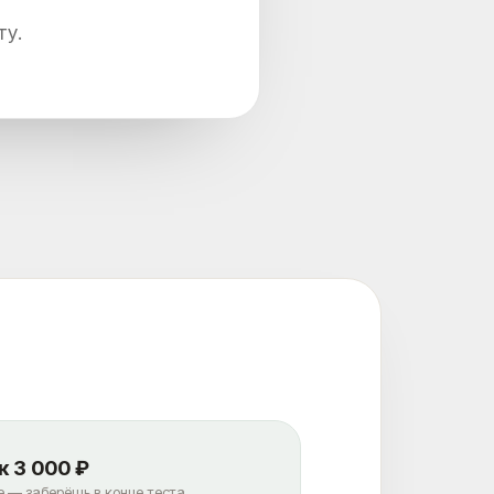
ту.
 3 000 ₽
е — заберёшь в конце теста