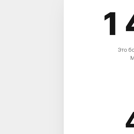
1 
Это б
М