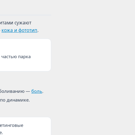
зитами сужают
—
кожа и фототип
.
 частью парка
езболиванию —
боль
.
 по динамике.
кетинговые
е.