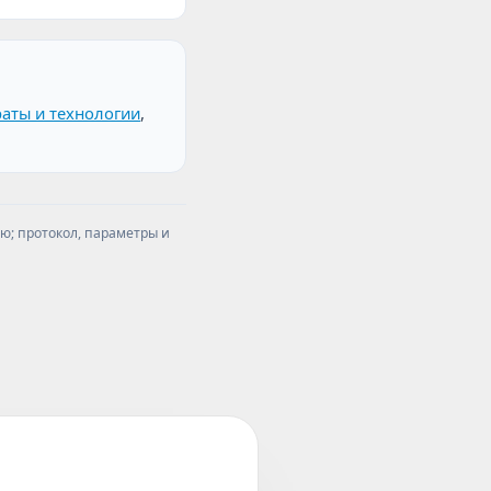
аты и технологии
,
ю; протокол, параметры и