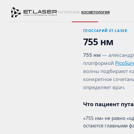
ТАТУ/ТАТУАЖ
КОСМЕТОЛОГИЯ
ГЛОССАРИЙ ET.LASER
755 нм
755 нм
— александри
платформой
PicoSur
волны подбирают ка
конкретное сочетан
определяет врач.
Что пациент пута
«755 нм» не равно «о
остаются главными ф