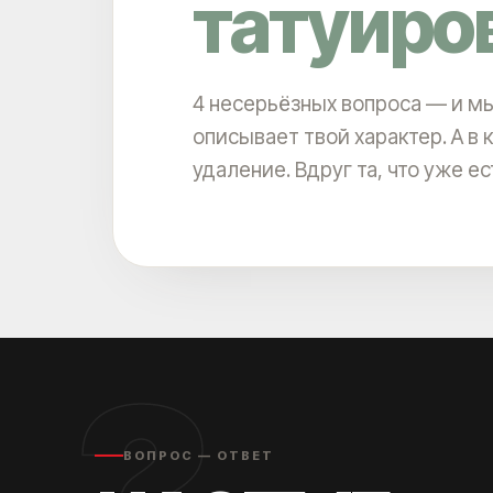
татуиро
4 несерьёзных вопроса — и мы
описывает твой характер. А в 
удаление. Вдруг та, что уже е
?
ВОПРОС — ОТВЕТ