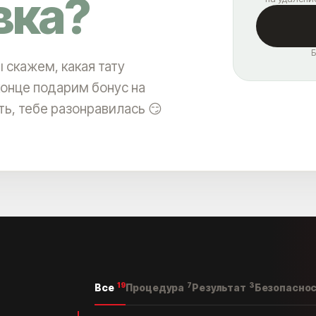
вка?
Б
 скажем, какая тату
конце подарим бонус на
сть, тебе разонравилась 😏
19
7
3
Все
Процедура
Результат
Безопасно