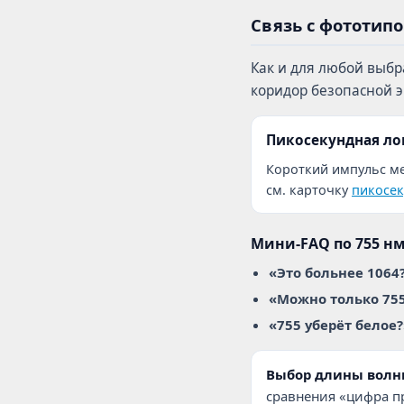
Связь с фототип
Как и для любой выб
коридор безопасной 
Пикосекундная ло
Короткий импульс ме
см. карточку
пикосек
Мини-FAQ по 755 н
«Это больнее 1064
«Можно только 755
«755 уберёт белое?
Выбор длины волн
сравнения «цифра п