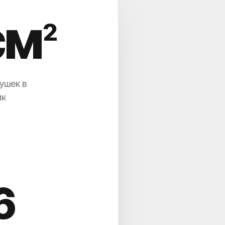
см
2
ушек в
ик
1