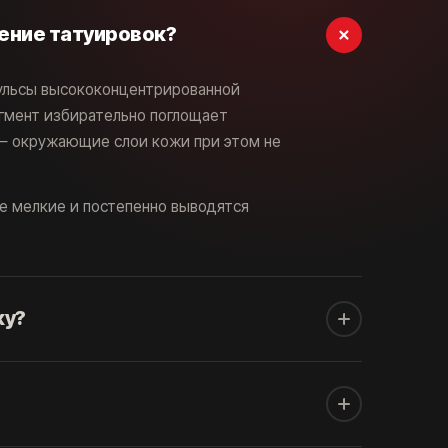
ение татуировок?
ульсы высококонцентрированной
игмент избирательно поглощает
— окружающие слои кожи при этом не
е мелкие и постепенно выводятся
ку?
онкой резинки по коже или с брызгами
ого мало — врать здесь смысла нет.
ремя: сам проход лазером занимает