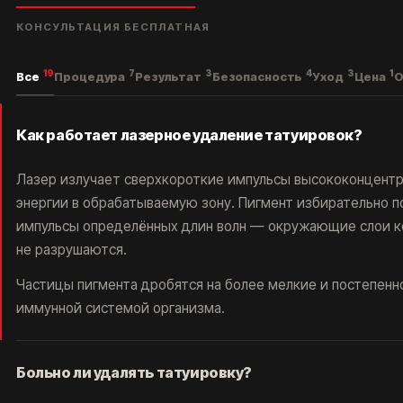
РЕЗУЛЬТАТ - ГАРАНТИРУЕМ.*
КОНСУЛЬТАЦИЯ БЕСПЛАТНАЯ
19
7
3
4
3
1
Все
Процедура
Результат
Безопасность
Уход
Цена
О
Как работает лазерное удаление татуировок?
Лазер излучает сверхкороткие импульсы высококонцент
*Основатель клиники
удаления тату ET.LASER
энергии в обрабатываемую зону. Пигмент избирательно 
импульсы определённых длин волн — окружающие слои к
не разрушаются.
Частицы пигмента дробятся на более мелкие и постепенн
иммунной системой организма.
ПОСМОТРИТЕ КАК ЛЮДИ
УДАЛЯЮТ ТАТУ И ТАТУАЖ В
Больно ли удалять татуировку?
НАШЕЙ КЛИНИКЕ