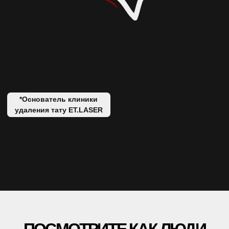
МУЗЫКА
ПРАВОВАЯ ИНФОРМАЦИЯ
ЛЕТНИКОВСКАЯ УЛ., 10,
СТР. 2, МОСКВА
+7 499 110 16 66
INFO@ET-LASER.RU
*ИМЕЮТСЯ
ПРОТИВОПОКАЗАНИЯ
, НЕОБХОДИМО
ПРОКОНСУЛЬТИРОВАТЬСЯ С ВРАЧОМ
ПОЛИТИКА КОНФИДЕНЦИАЛЬНОСТИ