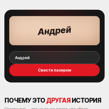
й
е
р
д
н
А
Свести лазером
ПОЧЕМУ ЭТО
ДРУГАЯ
ИСТОРИЯ