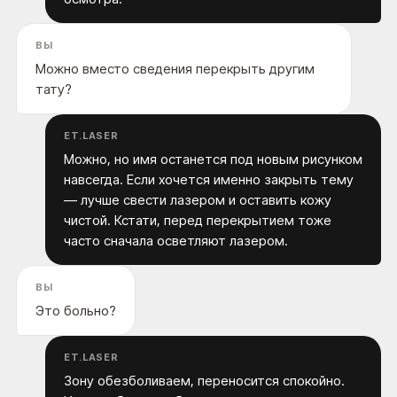
ВЫ
Можно вместо сведения перекрыть другим
тату?
ET.LASER
Можно, но имя останется под новым рисунком
навсегда. Если хочется именно закрыть тему
— лучше свести лазером и оставить кожу
чистой. Кстати, перед перекрытием тоже
часто сначала осветляют лазером.
ВЫ
Это больно?
ET.LASER
Зону обезболиваем, переносится спокойно.