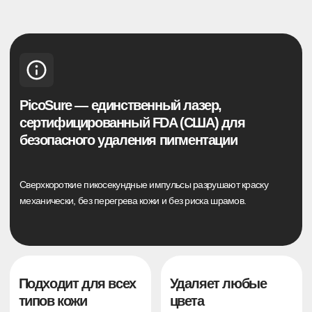
Меньше сеансов —
Комфортная
быстрее результат
процедура без
боли
Благодаря высокой точности
Система SkinCooling
импульса нужно на 30–40 %
защищает кожу от перегрева
меньше процедур, чем при
— удаление проходит мягко
обычных лазерах
и без дискомфорта
РЕЗУЛЬТАТЫ НАШИХ
КЛИЕНТОВ
до
после