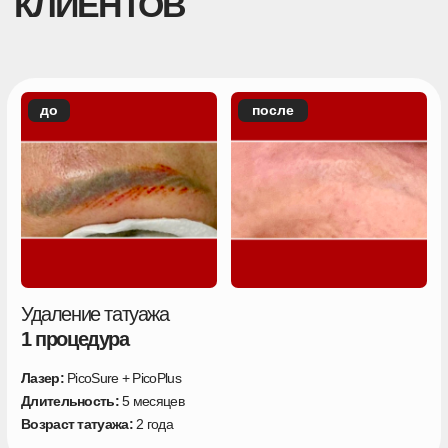
Удаление татуажа
2 процедуры
Лазер:
PicoSure + PicoPlus
Длительность:
5 месяцев
Возраст татуажа:
2 года
до
после
Удаление татуажа
1 процедура
Лазер:
PicoSure + PicoPlus
Длительность:
5 месяцев
Возраст татуажа:
2 года