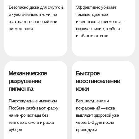
Удаление татуажа
1 процедура
Лазер:
PicoSure + PicoPlus
Длительность:
5 месяцев
Возраст татуажа:
2 года
до
после
Удаление татуажа
1 процедура
Лазер:
PicoSure + PicoPlus
Длительность:
5 месяцев