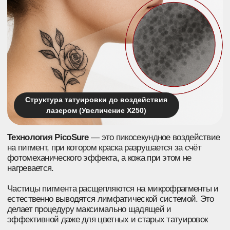
механически, без перегрева кожи и без риска шрамов.
Подходит для всех
Удаляет любые
типов кожи
цвета
Безопасно даже для смуглой
Эффективно убирает
и чувствительной кожи, не
тёмные, цветные
вызывает воспалений или
и смешанные пигменты —
пигментации
включая синие, зелёные
и жёлтые оттенки
Механическое
Быстрое
разрушение
восстановление
пигмента
кожи
Пикосекундные импульсы
Без шелушения и
PicoSure разбивают краску
покраснений — кожа
на микрочастицы без
выглядит здоровой уже
теплового ожога и риска
через 1–2 дня после
рубцов
процедуры