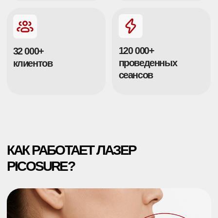
Структура татуировки до воздействия
лазером (Увеличение X250)
Технология PicoSure
— это пикосекундное воздействие
на пигмент, при котором краска разрушается за счёт
фотомеханического эффекта, а кожа при этом не
нагревается.
Частицы пигмента расщепляются на микрофрагменты и
естественно выводятся лимфатической системой. Это
делает процедуру максимально щадящей и
эффективной даже для цветных и старых татуировок
PicoSure — единственный лазер,
сертифицированный FDA (США) для
безопасного удаления пигментации
Сверхкороткие пикосекундные импульсы разрушают краску