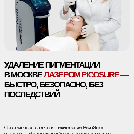
УДАЛЕНИЕ ПИГМЕНТАЦИИ
В МОСКВЕ
ЛАЗЕРОМ PICOSURE
—
БЫСТРО, БЕЗОПАСНО, БЕЗ
ПОСЛЕДСТВИЙ
Современная лазерная
технология PicoSure
позволяет эффективно убрать пигментные пятна
любого типа без повреждения кожи.
До 90–95%
нежелательной пигментации
— уже после первого
сеанса
+7
Скачать прайс
Я соглашаюсь с политикой в отношении обработки
персональных данных