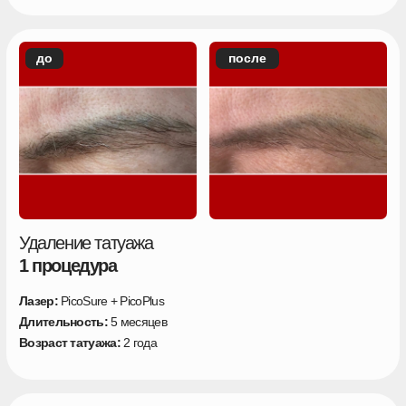
до
после
Удаление татуажа
2 процедуры
Лазер:
PicoSure + PicoPlus
Длительность:
5 месяцев
Возраст татуажа:
2 года
до
после