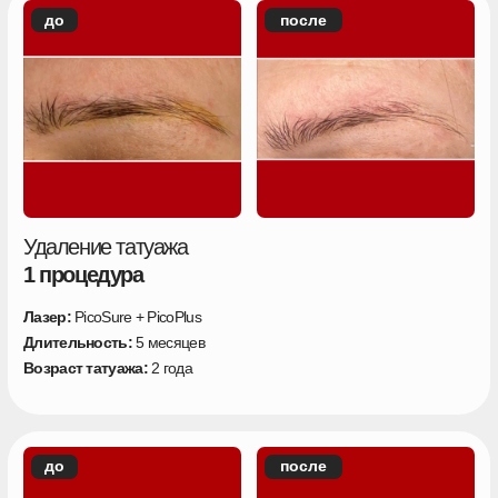
Удаление татуажа
1 процедура
Лазер:
PicoSure + PicoPlus
Длительность:
5 месяцев
Возраст татуажа:
2 года
Больше кейсов с историями наших
клиентов можете посмотреть на
странице
Перейти к кейсам
МЫ УЖЕ УДАЛИЛИ
115 000+ ТАТУ И ТАТУАЖА
Это площадь
1 428 063 см²
— больше, чем
два футбольных поля, площадь 9 однушек в
СПБ или задняя панель 140 000 айфонов.