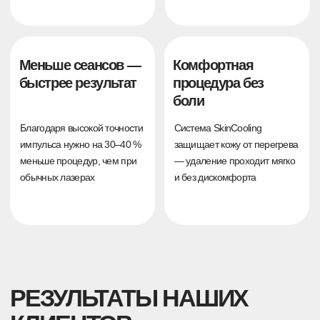
Возраст татуажа:
2 года
до
после
Удаление татуажа
1 процедура
Лазер:
PicoSure + PicoPlus
Длительность:
5 месяцев
Возраст татуажа:
2 года
до
после