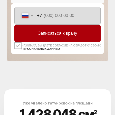
Уже удалено татуировок на площади
1 428 051
см
2