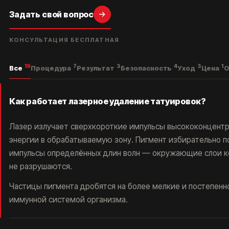
Задать свой вопрос
КОНСУЛЬТАЦИЯ БЕСПЛАТНАЯ
19
7
3
4
3
1
Все
Процедура
Результат
Безопасность
Уход
Цена
О
Как работает лазерное удаление татуировок?
Лазер излучает сверхкороткие импульсы высококонцент
энергии в обрабатываемую зону. Пигмент избирательно 
импульсы определённых длин волн — окружающие слои к
не разрушаются.
Частицы пигмента дробятся на более мелкие и постепенн
иммунной системой организма.