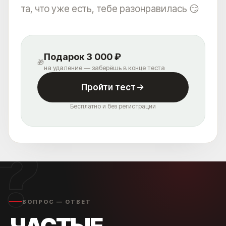
та, что уже есть, тебе разонравилась 😏
Подарок 3 000 ₽
🎁
на удаление — заберёшь в конце теста
Пройти тест
Бесплатно и без регистрации
?
ВОПРОС — ОТВЕТ