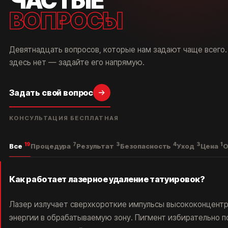
ЧАСТЫЕ
ВОПРОСЫ
Девятнадцать вопросов, которые нам задают чаще всего.
здесь нет — задайте его напрямую.
Задать свой вопрос
КОНСУЛЬТАЦИЯ БЕСПЛАТНАЯ
19
7
3
4
3
1
Все
Процедура
Результат
Безопасность
Уход
Цена
О
Как работает лазерное удаление татуировок?
Лазер излучает сверхкороткие импульсы высококонцент
энергии в обрабатываемую зону. Пигмент избирательно 