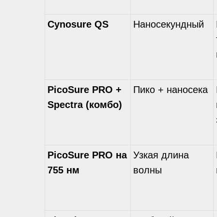
Cynosure QS
Наносекундный
PicoSure PRO +
Пико + наносека
Spectra (комбо)
PicoSure PRO на
Узкая длина
755 нм
волны