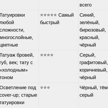
всего
Татуировки
⭐⭐⭐⭐⭐ Самый
Синий,
любой
быстрый
зелёный,
сложности,
бирюзовый,
многослойные,
красный,
цветные
чёрный
Татуаж бровей,
⭐⭐⭐⭐
Серый,
губ, век; тату с
графитовый,
«холодным»
коричневый,
тоном
чёрный
Осветление под
⭐⭐⭐
Чёрный, тём
cover-up; старые
серый
татуировки