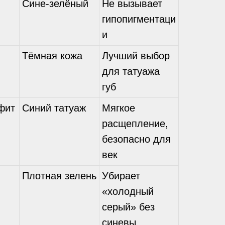
Сине-зелёный
Не вызывает
гипопигментаци
и
Тёмная кожа
Лучший выбор
для татуажа
губ
фит
Синий татуаж
Мягкое
расщепление,
безопасно для
век
Плотная зелень
Убирает
«холодный
серый» без
синевы