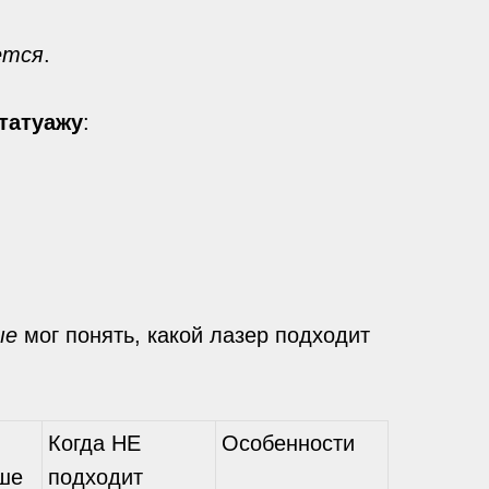
ется
.
 татуажу
:
ые
мог понять, какой лазер подходит
Когда НЕ
Особенности
ше
подходит