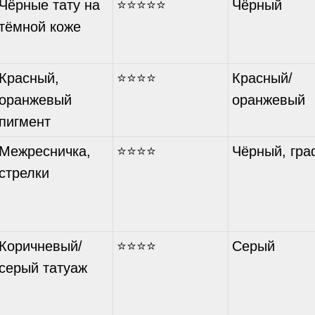
Чёрные тату на
⭐⭐⭐⭐⭐
Чёрный
тёмной коже
Красный,
⭐⭐⭐⭐
Красный/
оранжевый
оранжевый
пигмент
Межресничка,
⭐⭐⭐⭐
Чёрный, гра
стрелки
Коричневый/
⭐⭐⭐⭐
Серый
серый татуаж