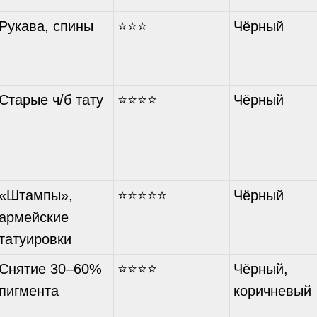
Рукава, спины
⭐⭐⭐
Чёрный
Старые ч/б тату
⭐⭐⭐⭐
Чёрный
«Штампы»,
⭐⭐⭐⭐⭐
Чёрный
армейские
татуировки
Снятие 30–60%
⭐⭐⭐⭐
Чёрный,
пигмента
коричневый