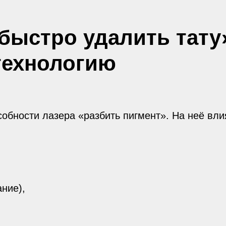
быстро удалить тату»
 технологию
особности лазера «разбить пигмент». На неё вли
ние),