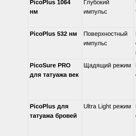
PicoPlus 1064
Глубокий
нм
импульс
PicoPlus 532 нм
Поверхностный
импульс
PicoSure PRO
Щадящий режим
для татуажа век
PicoPlus для
Ultra Light режим
татуажа бровей