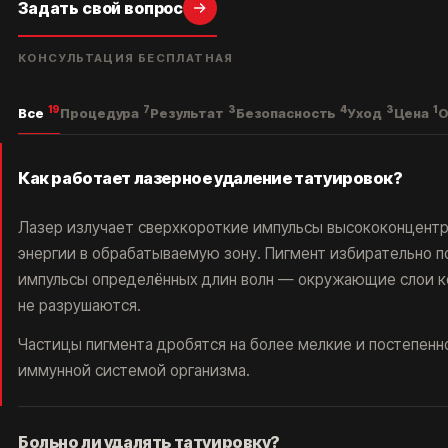
Задать свой вопрос
КОНСУЛЬТАЦИЯ БЕСПЛАТНАЯ
19
7
3
4
3
1
Все
Процедура
Результат
Безопасность
Уход
Цена
О
АКЦИИ
ВРАЧИ
ОБОРУДОВАНИЕ
БЛОГ
УДАЛЕНИЕ ТАТУАЖА
Как работает лазерное удаление татуировок?
ЗАРАБОТАЙ С ET.LASER
УДАЛЕНИЕ ТАТУ В РОССИИ
МУЗЫКА
Лазер излучает сверхкороткие импульсы высококонцент
ПРАВОВАЯ ИНФОРМАЦИЯ
энергии в обрабатываемую зону. Пигмент избирательно 
импульсы определённых длин волн — окружающие слои к
не разрушаются.
Частицы пигмента дробятся на более мелкие и постепенн
ЛЕТНИКОВСКАЯ УЛ., 10,
иммунной системой организма.
СТР. 2, МОСКВА
+7 499 110 16 66
INFO@ET-LASER.RU
Больно ли удалять татуировку?