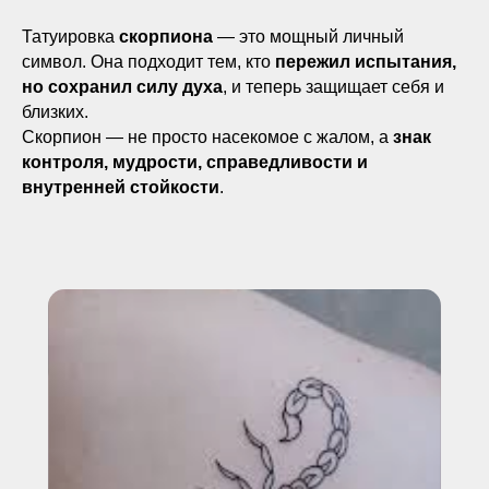
Татуировка
скорпиона
— это мощный личный
символ. Она подходит тем, кто
пережил испытания,
но сохранил силу духа
, и теперь защищает себя и
близких.
Скорпион — не просто насекомое с жалом, а
знак
контроля, мудрости, справедливости и
внутренней стойкости
.
ПРАВИЛЬНО И БЕЗОПАСНО
УДАЛИМ ТВОЕ ТАТУ И
ТАТУАЖ В МОСКВЕ
С ГАРАНТИЕЙ
ВИДИМОГО
РЕЗУЛЬТАТА*
УДАЛЯЕМ ЛЮБЫЕ ТАТУ И ТАТУАЖ: ИСПОЛЬЗУЕМ
PICOSURE PRO, PICOPLUS (3 ШТ), LUTRONIC SPECTRA И
CO₂ DEKA SMARTXIDE²