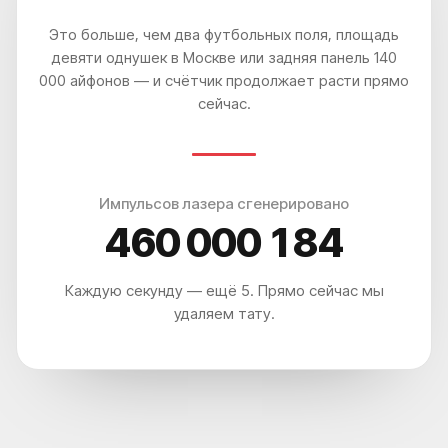
Выберите город
Это больше, чем два футбольных поля, площадь
девяти однушек в Москве или задняя панель 140
000 айфонов — и счётчик продолжает расти прямо
сейчас.
СКАЧАТЬ КЕЙСЫ ДО-ПОСЛЕ
СКАЧАТЬ КЕЙСЫ ДО-ПОСЛЕ
НАЖИМАЯ, ВЫ ДАЕТЕ СОГЛАСИЕ НА ОБРАБОТКУ СВОИХ ПЕРСОНАЛЬНЫХ
ДАННЫХ
Импульсов лазера сгенерировано
460 000 192
ЧТО? ГДЕ? КАК?
КАК ДО НАС ДОБРАТЬСЯ?
Каждую секунду — ещё 5. Прямо сейчас мы
удаляем тату.
ВЫ УДИВИТЕСЬ, НАСКОЛЬКО ЭТО
ЛЕГКО И УДОБНО