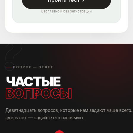
Бесплатно и без регистрации
?
ВОПРОС — ОТВЕТ
ЧАСТЫЕ
ВОПРОСЫ
Девятнадцать вопросов, которые нам задают чаще всего.
здесь нет — задайте его напрямую.