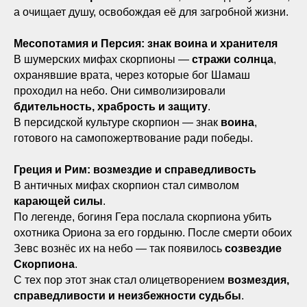
а очищает душу, освобождая её для загробной жизни.
Месопотамия и Персия: знак воина и хранителя
В шумерских мифах скорпионы —
стражи солнца
,
охранявшие врата, через которые бог Шамаш
проходил на небо. Они символизировали
бдительность, храбрость и защиту
.
В персидской культуре скорпион — знак
воина
,
готового на самопожертвование ради победы.
Греция и Рим: возмездие и справедливость
В античных мифах скорпион стал символом
карающей силы
.
По легенде, богиня Гера послала скорпиона убить
охотника Ориона за его гордыню. После смерти обоих
Зевс вознёс их на небо — так появилось
созвездие
Скорпиона
.
С тех пор этот знак стал олицетворением
возмездия,
справедливости и неизбежности судьбы
.