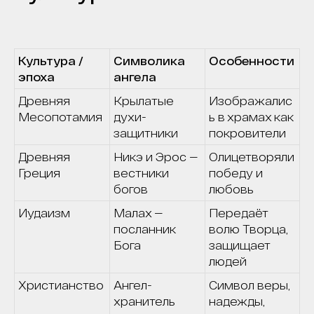
Культура /
Символика
Особенности
эпоха
ангела
Древняя
Крылатые
Изображалис
Месопотамия
духи-
ь в храмах как
защитники
покровители
Древняя
Никэ и Эрос —
Олицетворяли
Греция
вестники
победу и
богов
любовь
Иудаизм
Малах —
Передаёт
посланник
волю Творца,
Бога
защищает
людей
Христианство
Ангел-
Символ веры,
хранитель
надежды,