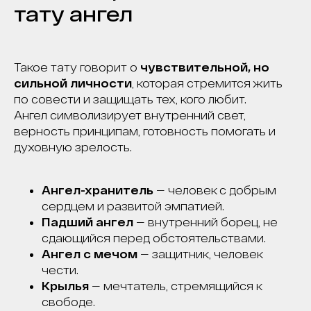
тату ангел
Такое тату говорит о
чувствительной, но
сильной личности
, которая стремится жить
по совести и защищать тех, кого любит.
Ангел символизирует внутренний свет,
верность принципам, готовность помогать и
духовную зрелость.
Ангел-хранитель
— человек с добрым
ПРАВИЛЬНО И
сердцем и развитой эмпатией.
БЕЗОПАСНО
Падший ангел
— внутренний борец, не
УДАЛИМ ТВОЕ ТАТУ
сдающийся перед обстоятельствами.
И ТАТУАЖ В МОСКВЕ
Ангел с мечом
— защитник, человек
С ГАРАНТИЕЙ
чести.
ВИДИМОГО
Крылья
— мечтатель, стремящийся к
свободе.
РЕЗУЛЬТАТА*