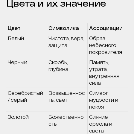
Цвета и их значение
Цвет
Символика
Ассоциации
Белый
Чистота, вера,
Образ
защита
небесного
покровителя
Чёрный
Скорбь,
Память,
глубина
утрата,
внутренняя
сила
Серебристый
Возвышеннос
Символ
/ серый
ть, свет
мудрости и
покоя
Золотой
Божественно
Сияние
сть
ореола и
света