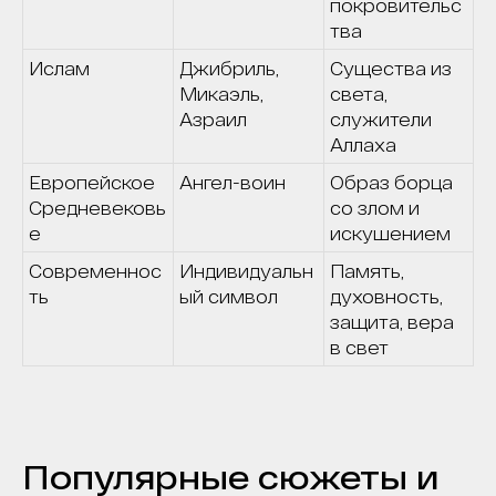
покровительс
тва
Ислам
Джибриль,
Существа из
Микаэль,
света,
Азраил
служители
Аллаха
Европейское
Ангел-воин
Образ борца
Средневековь
со злом и
е
искушением
Современнос
Индивидуальн
Память,
ть
ый символ
духовность,
защита, вера
в свет
Популярные сюжеты и