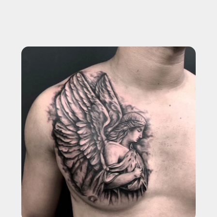
УДАЛЯЕМ ЛЮБЫЕ ТАТУ И ТАТУАЖ: ИСПОЛЬЗУЕМ
PICOSURE PRO, PICOPLUS (3 ШТ), LUTRONIC
SPECTRA И CO₂ DEKA SMARTXIDE²
+7
Выберите город
СКАЧАТЬ КЕЙСЫ УДАЛЕНИЯ
НАЖИМАЯ, ВЫ ДАЕТЕ СОГЛАСИЕ НА ОБРАБОТКУ СВОИХ
ПЕРСОНАЛЬНЫХ ДАННЫХ