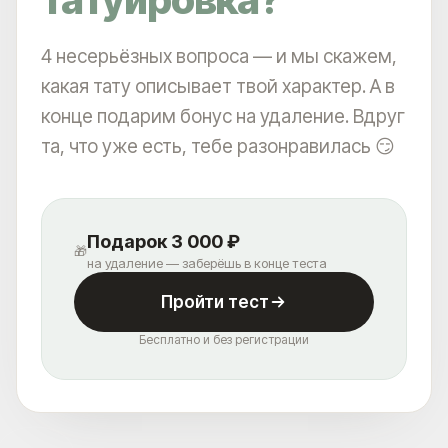
В 5 МИНУТАХ ОТ М. ПАВЕЛЕЦКАЯ
В 2 МИНУТАХ ОТ VAXHALL
В 4 МИНУТАХ ОТ SURF COFFEE X NEO
4 несерьёзных вопроса — и мы скажем,
А ДЛЯ ВОДИТЕЛЕЙ, У НАС ЕСТЬ БЕСПЛАТНАЯ
какая тату описывает твой характер. А в
ПАРКОВКА ДЛЯ ВСЕХ ПОСЕТИТЕЛЕЙ КЛИНИКИ
ET.LASER
конце подарим бонус на удаление. Вдруг
та, что уже есть, тебе разонравилась 😏
Подарок 3 000 ₽
🎁
на удаление — заберёшь в конце теста
Пройти тест
Бесплатно и без регистрации