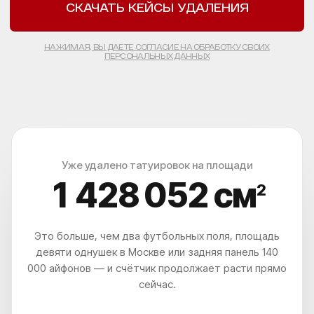
PICOSURE PRO, PICOPLUS (3 ШТ) LUTRONIC
SPECTRA И CO₂ DEKA SMARTXIDE²
+7
Выберите город
СКАЧАТЬ КЕЙСЫ ДО-ПОСЛЕ
СКАЧАТЬ КЕЙСЫ ДО-ПОСЛЕ
Уже удалено татуировок на площади
1 428 057
см
НАЖИМАЯ, ВЫ ДАЕТЕ СОГЛАСИЕ НА ОБРАБОТКУ СВОИХ
2
ПЕРСОНАЛЬНЫХ ДАННЫХ
Это больше, чем два футбольных поля, площадь
ЧТО? ГДЕ? КАК?
девяти однушек в Москве или задняя панель 140
КАК ДО НАС
000 айфонов — и счётчик продолжает расти прямо
ДОБРАТЬСЯ?
сейчас.
ВЫ УДИВИТЕСЬ, НАСКОЛЬКО
ЭТО ЛЕГКО И УДОБНО