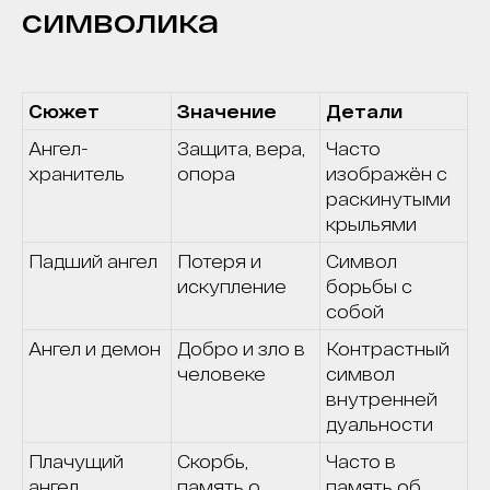
символика
Сюжет
Значение
Детали
Ангел-
Защита, вера,
Часто
хранитель
опора
изображён с
раскинутыми
крыльями
Падший ангел
Потеря и
Символ
искупление
борьбы с
собой
Ангел и демон
Добро и зло в
Контрастный
человеке
символ
внутренней
дуальности
Плачущий
Скорбь,
Часто в
ангел
память о
память об