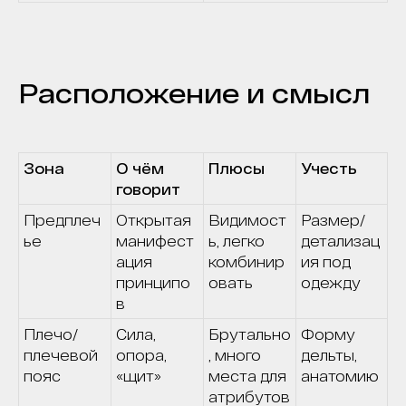
Расположение и смысл
Зона
О чём
Плюсы
Учесть
говорит
Предплеч
Открытая
Видимост
Размер/
ье
манифест
ь, легко
детализац
ация
комбинир
ия под
принципо
овать
одежду
в
Плечо/
Сила,
Брутально
Форму
плечевой
опора,
, много
дельты,
пояс
«щит»
места для
анатомию
атрибутов