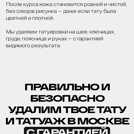
РОССИИ И СНГ. ОТЗЫВОВ МНОГО, ЦЕНЫ НЕ
После курса кожа становится ровной и чистой,
ГНЁМ, ЛУЧШИЕ ЛАЗЕРЫ НА РЫНКЕ, 5
МИНУТ ОТ МЕТРО ПАВЕЛЕЦКАЯ.
без следов рисунка — даже если тату была
РЕЗУЛЬТАТ - ГАРАНТИРУЕМ.*
цветной и плотной.
Мы удаляем татуировки на шее, ключицах,
груди, пояснице и руках — с гарантией
видимого результата.
*Основатель клиники
удаления тату ET.LASER
ПОСМОТРИТЕ КАК
ЛЮДИ УДАЛЯЮТ