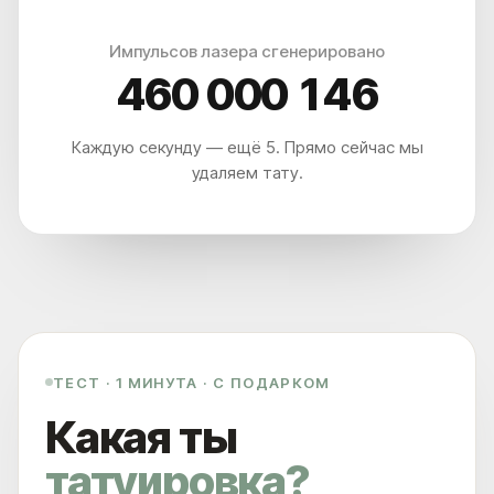
Импульсов лазера сгенерировано
460 000 153
Каждую секунду — ещё 5. Прямо сейчас мы
МЫ НАХОДИМСЯ ПО АДРЕСУ
ЛЕТНИКОВСКАЯ УЛ., 10, СТР. 2
удаляем тату.
А ЕСЛИ ПРОЩЕ, ТО МЫ НАХОДИМСЯ:
В 5 МИНУТАХ ОТ М. ПАВЕЛЕЦКАЯ
В 2 МИНУТАХ ОТ VAXHALL
В 4 МИНУТАХ ОТ SURF COFFEE X NEO
А ДЛЯ ВОДИТЕЛЕЙ, У НАС ЕСТЬ БЕСПЛАТНАЯ
ПАРКОВКА ДЛЯ ВСЕХ ПОСЕТИТЕЛЕЙ КЛИНИКИ
ET.LASER
ТЕСТ · 1 МИНУТА · С ПОДАРКОМ
Какая ты
татуировка?