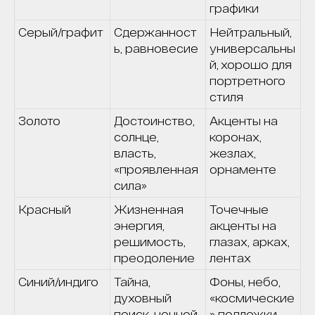
графики
Серый/графит
Сдержанност
Нейтральный,
ь, равновесие
универсальны
й, хорошо для
портретного
стиля
Золото
Достоинство,
Акценты на
солнце,
коронах,
власть,
жезлах,
«проявленная
орнаменте
сила»
Красный
Жизненная
Точечные
энергия,
акценты на
решимость,
глазах, арках,
преодоление
лентах
Синий/индиго
Тайна,
Фоны, небо,
духовный
«космические
поиск, ночной
» подложки