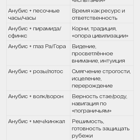
Анубис + песочные
Время как ресурс и
часы/часы
ответственность
Анубис + пирамида/
Корни, традиция,
сфинкс
«опора цивилизации»
Анубис + глаз Ра/Гора
Видение,
просветлённое
внимание, интуиция
Анубис + розы/лотос
Смягчение строгости,
исцеление,
перерождение
Анубис + волк/ворон
Верность стае/роду,
навигация по
«пограничьям»
Анубис + меч/кинжал
Решимость,
готовность защищать
рубежи