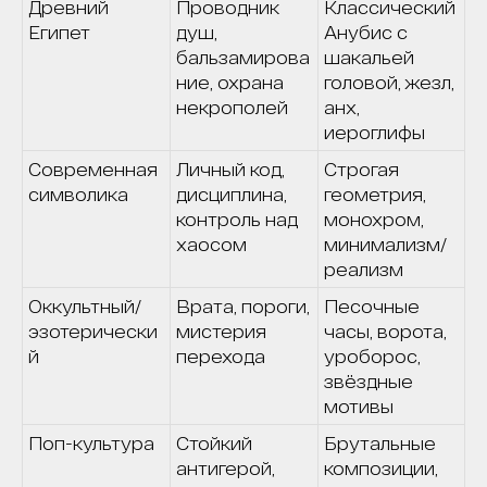
Древний
Проводник
Классический
Египет
душ,
Анубис с
бальзамирова
шакальей
ние, охрана
головой, жезл,
некрополей
анх,
иероглифы
Современная
Личный код,
Строгая
символика
дисциплина,
геометрия,
контроль над
монохром,
хаосом
минимализм/
реализм
Оккультный/
Врата, пороги,
Песочные
эзотерически
мистерия
часы, ворота,
й
перехода
уроборос,
звёздные
мотивы
Поп-культура
Стойкий
Брутальные
антигерой,
композиции,