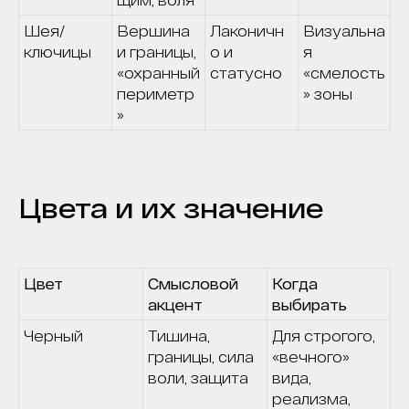
Шея/
Вершина
Лаконичн
Визуальна
ключицы
и границы,
о и
я
«охранный
статусно
«смелость
периметр
» зоны
»
Цвета и их значение
Цвет
Смысловой
Когда
акцент
выбирать
Черный
Тишина,
Для строгого,
границы, сила
«вечного»
воли, защита
вида,
реализма,