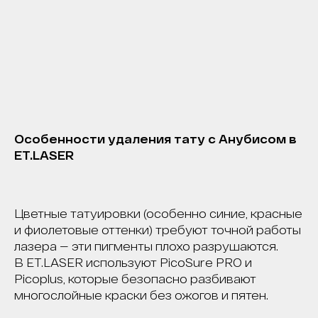
Особенности удаления тату с Анубисом в
ET.LASER
Цветные татуировки (особенно синие, красные
и фиолетовые оттенки) требуют точной работы
лазера — эти пигменты плохо разрушаются.
В ET.LASER используют PicoSure PRO и
Picoplus, которые безопасно разбивают
многослойные краски без ожогов и пятен.
КОРОЧ, ДОРОГИЕ!
РАБОТАЕМ С 2016, САМЫЕ ИЗВЕСТНЫЕ В