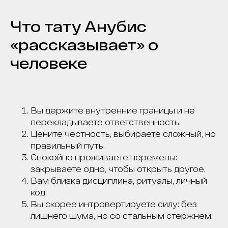
ПРАВИЛЬНО И
БЕЗОПАСНО
Что тату Анубис
УДАЛИМ ТВОЕ ТАТУ
«рассказывает» о
И ТАТУАЖ В МОСКВЕ
человеке
С ГАРАНТИЕЙ
ВИДИМОГО
РЕЗУЛЬТАТА*
УДАЛЯЕМ ЛЮБЫЕ ТАТУ И ТАТУАЖ: ИСПОЛЬЗУЕМ
Вы держите внутренние границы и не
PICOSURE PRO, PICOPLUS (3 ШТ), LUTRONIC
перекладываете ответственность.
SPECTRA И CO₂ DEKA SMARTXIDE²
Цените честность, выбираете сложный, но
правильный путь.
+7
Спокойно проживаете перемены:
закрываете одно, чтобы открыть другое.
Выберите город
Вам близка дисциплина, ритуалы, личный
код.
Вы скорее интровертируете силу: без
лишнего шума, но со стальным стержнем.
СКАЧАТЬ КЕЙСЫ УДАЛЕНИЯ