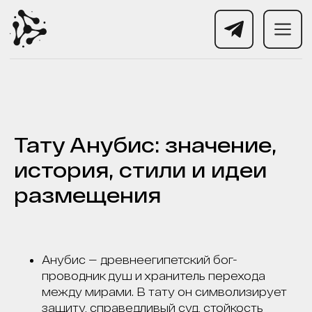
Тату Анубис: значение,
история, стили и идеи
размещения
Анубис — древнеегипетский бог-
проводник душ и хранитель перехода
между мирами. В тату он символизирует
защиту, справедливый суд, стойкость