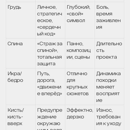
Грудь
Личное,
Глубокий,
Боль,
стратегич
«свой»
время
еское,
символ
заживлен
«сердечн
ия
ый код»
Спина
«Страж за
Панно,
Длительно
спиной»,
композиц
сть
тотальная
ии, сцены
проекта
защита
Икра/
Путь,
Отлично
Динамика
бедро
дорога,
для
походки
«движени
крупных
меняет
е вперёд»
сюжетов
восприят
ие
Кисть/
Предупре
Эффектно,
Износ,
кисть-
ждение
дерзко
требован
вверх
окружаю
ия к уходу
щим, воля