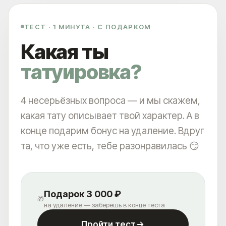
ПОСМОТРИТЕ КАК ЛЮДИ
УДАЛЯЮТ ТАТУ И ТАТУАЖ В
ТЕСТ · 1 МИНУТА · С ПОДАРКОМ
НАШЕЙ КЛИНИКЕ
Какая ты
татуировка?
4 несерьёзных вопроса — и мы скажем,
УДАЛЯЕМ ЛЮБЫЕ ТАТУ И ТАТУАЖ: ИСПОЛЬЗУЕМ
какая тату описывает твой характер. А в
PICOSURE PRO, PICOPLUS (3 ШТ) LUTRONIC SPECTRA И
CO₂ DEKA SMARTXIDE²
конце подарим бонус на удаление. Вдруг
та, что уже есть, тебе разонравилась 😏
+7
Выберите город
Подарок 3 000 ₽
🎁
на удаление — заберёшь в конце теста
Пройти тест