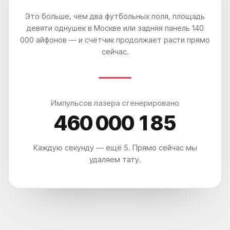
КОРОЧ, ДОРОГИЕ!
Это больше, чем два футбольных поля, площадь
РАБОТАЕМ С 2016, САМЫЕ ИЗВЕСТНЫЕ В
РОССИИ И СНГ. ОТЗЫВОВ МНОГО, ЦЕНЫ НЕ
девяти однушек в Москве или задняя панель 140
ГНЁМ, ЛУЧШИЕ ЛАЗЕРЫ НА РЫНКЕ, 5 МИНУТ
ОТ МЕТРО ПАВЕЛЕЦКАЯ.
000 айфонов — и счётчик продолжает расти прямо
РЕЗУЛЬТАТ - ГАРАНТИРУЕМ.*
сейчас.
Импульсов лазера сгенерировано
460 000 193
Каждую секунду — ещё 5. Прямо сейчас мы
*Основатель клиники
удаления тату ET.LASER
удаляем тату.