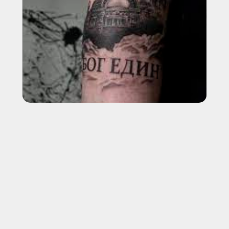
ПРАВИЛЬНО И БЕЗОПАСНО
УДАЛИМ ТВОЕ ТАТУ И
ТАТУАЖ В МОСКВЕ
С ГАРАНТИЕЙ
ВИДИМОГО
РЕЗУЛЬТАТА*
УДАЛЯЕМ ЛЮБЫЕ ТАТУ И ТАТУАЖ: ИСПОЛЬЗУЕМ
PICOSURE PRO, PICOPLUS (3 ШТ), LUTRONIC SPECTRA И
CO₂ DEKA SMARTXIDE²
+7
ПРИШЛЕМ В МЕССЕНДЖЕРЫ