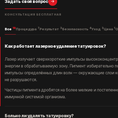
Задать свой вопрос
КОНСУЛЬТАЦИЯ БЕСПЛАТНАЯ
19
7
3
4
3
1
Все
Процедура
Результат
Безопасность
Уход
Цена
О
Как работает лазерное удаление татуировок?
МЫ НАХОДИМСЯ ПО АДРЕСУ
ЛЕТНИКОВСКАЯ УЛ., 10, СТР. 2
Лазер излучает сверхкороткие импульсы высококонцент
А ЕСЛИ ПРОЩЕ, ТО МЫ НАХОДИМСЯ:
энергии в обрабатываемую зону. Пигмент избирательно 
В 5 МИНУТАХ ОТ М. ПАВЕЛЕЦКАЯ
В 2 МИНУТАХ ОТ VAXHALL
импульсы определённых длин волн — окружающие слои к
В 4 МИНУТАХ ОТ SURF COFFEE X NEO
не разрушаются.
А ДЛЯ ВОДИТЕЛЕЙ, У НАС ЕСТЬ БЕСПЛАТНАЯ ПАРКОВКА ДЛЯ
ВСЕХ ПОСЕТИТЕЛЕЙ КЛИНИКИ ET.LASER
Частицы пигмента дробятся на более мелкие и постепенн
иммунной системой организма.
Больно ли удалять татуировку?