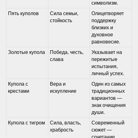
символизм.
Пять куполов
Сила семьи,
Олицетворяет
стойкость
поддержку
близких и
духовное
равновесие.
Золотые купола
Победа, честь,
Указывает на
слава
пережитые
испытания,
личный успех.
Купола с
Вера и
Один из самых
крестами
искупление
традиционных
вариантов —
знак очищения
души.
Купола с тигром
Сила, власть,
Современный
храбрость
сюжет —
сочетание