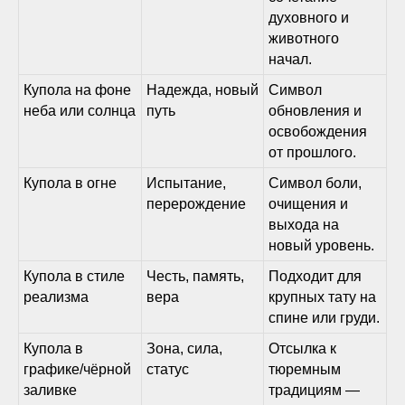
духовного и
животного
начал.
Купола на фоне
Надежда, новый
Символ
неба или солнца
путь
обновления и
освобождения
от прошлого.
Купола в огне
Испытание,
Символ боли,
перерождение
очищения и
выхода на
новый уровень.
Купола в стиле
Честь, память,
Подходит для
реализма
вера
крупных тату на
спине или груди.
Купола в
Зона, сила,
Отсылка к
графике/чёрной
статус
тюремным
заливке
традициям —