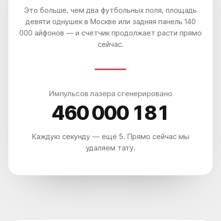
Это больше, чем два футбольных поля, площадь
*Основатель клиники
удаления тату ET.LASER
девяти однушек в Москве или задняя панель 140
000 айфонов — и счётчик продолжает расти прямо
сейчас.
Импульсов лазера сгенерировано
ПОСМОТРИТЕ КАК ЛЮДИ
460 000 190
УДАЛЯЮТ ТАТУ И ТАТУАЖ В
НАШЕЙ КЛИНИКЕ
Каждую секунду — ещё 5. Прямо сейчас мы
удаляем тату.
УДАЛЯЕМ ЛЮБЫЕ ТАТУ И ТАТУАЖ: ИСПОЛЬЗУЕМ
PICOSURE PRO, PICOPLUS (3 ШТ) LUTRONIC SPECTRA И
CO₂ DEKA SMARTXIDE²