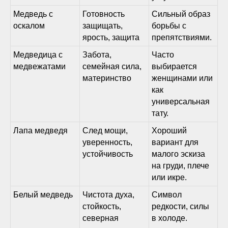
Медведь с
Готовность
Сильный образ
оскалом
защищать,
борьбы с
ярость, защита
препятствиями.
Медведица с
Забота,
Часто
медвежатами
семейная сила,
выбирается
материнство
женщинами или
как
универсальная
тату.
Лапа медведя
След мощи,
Хороший
уверенность,
вариант для
устойчивость
малого эскиза
на груди, плече
или икре.
Белый медведь
Чистота духа,
Символ
стойкость,
редкости, силы
северная
в холоде.