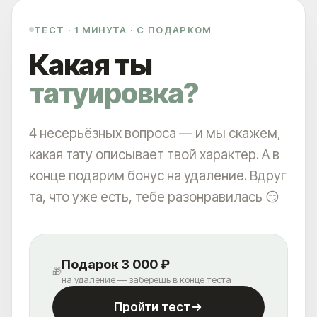
ТЕСТ · 1 МИНУТА · С ПОДАРКОМ
+7
Какая ты
Выберите город
татуировка?
4 несерьёзных вопроса — и мы скажем,
СКАЧАТЬ КЕЙСЫ ДО-ПОСЛЕ
СКАЧАТЬ КЕЙСЫ ДО-ПОСЛЕ
какая тату описывает твой характер. А в
НАЖИМАЯ, ВЫ ДАЕТЕ СОГЛАСИЕ НА ОБРАБОТКУ СВОИХ ПЕРСОНАЛЬНЫХ
ДАННЫХ
конце подарим бонус на удаление. Вдруг
та, что уже есть, тебе разонравилась 😏
ЧТО? ГДЕ? КАК?
КАК ДО НАС ДОБРАТЬСЯ?
Подарок 3 000 ₽
🎁
ВЫ УДИВИТЕСЬ, НАСКОЛЬКО ЭТО
на удаление — заберёшь в конце теста
ЛЕГКО И УДОБНО
Пройти тест