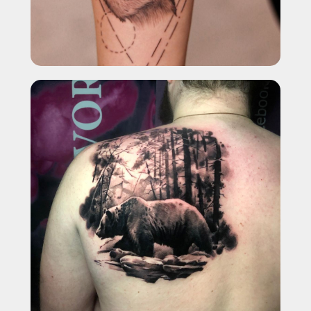
PICOSURE PRO, PICOPLUS (3 ШТ), LUTRONIC SPECTRA И
CO₂ DEKA SMARTXIDE²
+7
Выберите город
СКАЧАТЬ КЕЙСЫ УДАЛЕНИЯ
НАЖИМАЯ, ВЫ ДАЕТЕ СОГЛАСИЕ НА ОБРАБОТКУ СВОИХ ПЕРСОНАЛЬНЫХ
ДАННЫХ