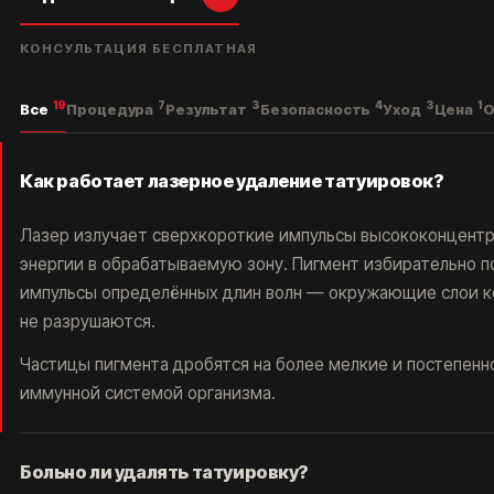
В 2 МИНУТАХ ОТ VAXHALL
В 4 МИНУТАХ ОТ SURF COFFEE X NEO
А ДЛЯ ВОДИТЕЛЕЙ, У НАС ЕСТЬ БЕСПЛАТНАЯ ПАРКОВКА ДЛЯ
КОНСУЛЬТАЦИЯ БЕСПЛАТНАЯ
ВСЕХ ПОСЕТИТЕЛЕЙ КЛИНИКИ ET.LASER
19
7
3
4
3
1
Все
Процедура
Результат
Безопасность
Уход
Цена
О
Как работает лазерное удаление татуировок?
Лазер излучает сверхкороткие импульсы высококонцент
энергии в обрабатываемую зону. Пигмент избирательно 
импульсы определённых длин волн — окружающие слои к
не разрушаются.
Частицы пигмента дробятся на более мелкие и постепенн
иммунной системой организма.
Больно ли удалять татуировку?