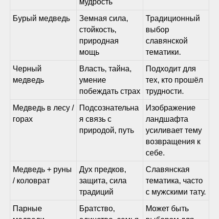
мудрость
Бурый медведь
Земная сила,
Традиционный
стойкость,
выбор
природная
славянской
мощь
тематики.
Черный
Власть, тайна,
Подходит для
медведь
умение
тех, кто прошёл
побеждать страх
трудности.
Медведь в лесу /
Подсознательна
Изображение
горах
я связь с
ландшафта
природой, путь
усиливает тему
возвращения к
себе.
Медведь + руны
Дух предков,
Славянская
/ коловрат
защита, сила
тематика, часто
традиций
с мужскими тату.
Парные
Братство,
Может быть