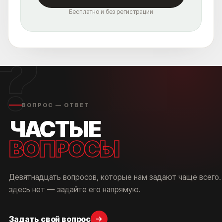
Бесплатно и без регистрации
?
ВОПРОС — ОТВЕТ
ЧАСТЫЕ
ВОПРОСЫ
Девятнадцать вопросов, которые нам задают чаще всего.
МЫ НАХОДИМСЯ ПО АДРЕСУ
ЛЕТНИКОВСКАЯ УЛ., 10, СТР. 2
здесь нет — задайте его напрямую.
А ЕСЛИ ПРОЩЕ, ТО МЫ НАХОДИМСЯ:
Задать свой вопрос
В 5 МИНУТАХ ОТ М. ПАВЕЛЕЦКАЯ