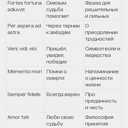
Fortes fortuna
Смелым
Фраза для
adiuvat
судьба
решительных
помогает
и сильных
Per aspera ad
Через тернии
О
astra
к звёздам
преодолении
трудностей
Veni, vidi, vici
Пришёл,
Символ воли и
увидел,
лидерства
победил
Memento mori
Помни о
Напоминание
смерти
о ценности
жизни
Semper fidelis
Всегда верен
Про
преданность
и честь
Amor fati
Люби свою
Философия
судьбу
принятия