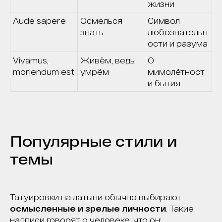
жизни
Aude sapere
Осмелься
Символ
знать
любознательн
ости и разума
Vivamus,
Живём, ведь
О
moriendum est
умрём
мимолётност
и бытия
Популярные стили и
темы
Татуировки на латыни обычно выбирают
осмысленные и зрелые личности
. Такие
надписи говорят о человеке, что он: