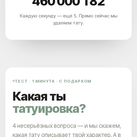
460 000 191
Каждую секунду — ещё 5. Прямо сейчас мы
удаляем тату.
ТЕСТ · 1 МИНУТА · С ПОДАРКОМ
Какая ты
МЫ НАХОДИМСЯ ПО АДРЕСУ
татуировка?
ЛЕТНИКОВСКАЯ УЛ., 10, СТР. 2
А ЕСЛИ ПРОЩЕ, ТО МЫ НАХОДИМСЯ:
4 несерьёзных вопроса — и мы скажем,
В 5 МИНУТАХ ОТ М. ПАВЕЛЕЦКАЯ
В 2 МИНУТАХ ОТ VAXHALL
В 4 МИНУТАХ ОТ SURF COFFEE X NEO
какая тату описывает твой характер. А в