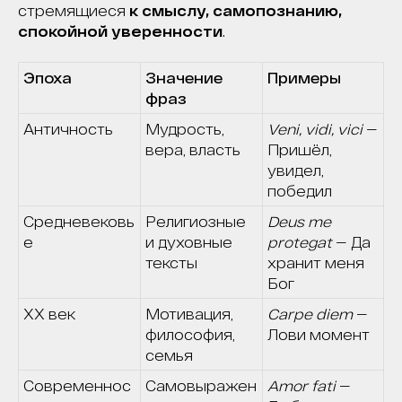
стремящиеся
к смыслу, самопознанию,
спокойной уверенности
.
Эпоха
Значение
Примеры
фраз
Античность
Мудрость,
Veni, vidi, vici
—
вера, власть
Пришёл,
увидел,
победил
Средневековь
Религиозные
Deus me
е
и духовные
protegat
— Да
тексты
хранит меня
Бог
XX век
Мотивация,
Carpe diem
—
философия,
Лови момент
семья
Современнос
Самовыражен
Amor fati
—