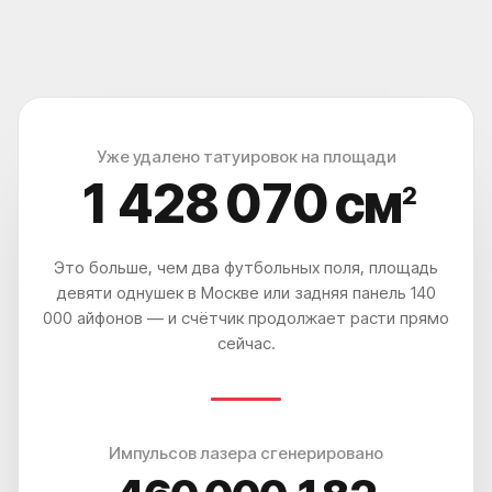
+7
Выберите город
Уже удалено татуировок на площади
СКАЧАТЬ КЕЙСЫ ДО-ПОСЛЕ
СКАЧАТЬ КЕЙСЫ ДО-ПОСЛЕ
1 428 075
см
2
НАЖИМАЯ, ВЫ ДАЕТЕ СОГЛАСИЕ НА ОБРАБОТКУ СВОИХ
ПЕРСОНАЛЬНЫХ ДАННЫХ
Это больше, чем два футбольных поля, площадь
девяти однушек в Москве или задняя панель 140
ЧТО? ГДЕ? КАК?
000 айфонов — и счётчик продолжает расти прямо
КАК ДО НАС
сейчас.
ДОБРАТЬСЯ?
ВЫ УДИВИТЕСЬ, НАСКОЛЬКО
ЭТО ЛЕГКО И УДОБНО
Импульсов лазера сгенерировано