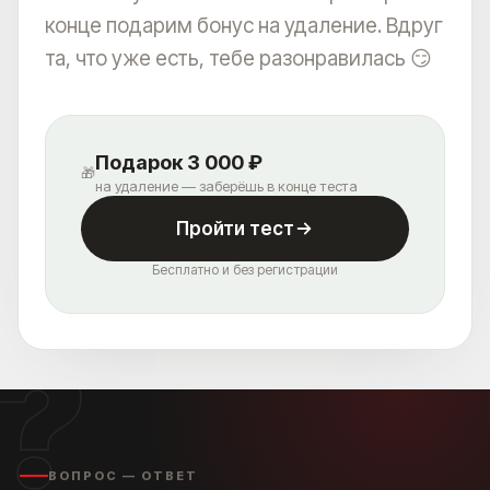
А ДЛЯ ВОДИТЕЛЕЙ, У НАС ЕСТЬ БЕСПЛАТНАЯ
конце подарим бонус на удаление. Вдруг
ПАРКОВКА ДЛЯ ВСЕХ ПОСЕТИТЕЛЕЙ КЛИНИКИ
ET.LASER
та, что уже есть, тебе разонравилась 😏
Подарок 3 000 ₽
🎁
на удаление — заберёшь в конце теста
Пройти тест
Бесплатно и без регистрации
?
ВОПРОС — ОТВЕТ