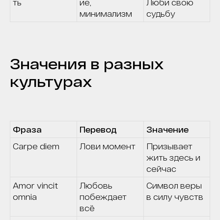
ть
ие,
Люби свою
минимализм
судьбу
Значения в разных
культурах
Фраза
Перевод
Значение
Carpe diem
Лови момент
Призывает
жить здесь и
сейчас
Amor vincit
Любовь
Символ веры
omnia
побеждает
в силу чувств
всё