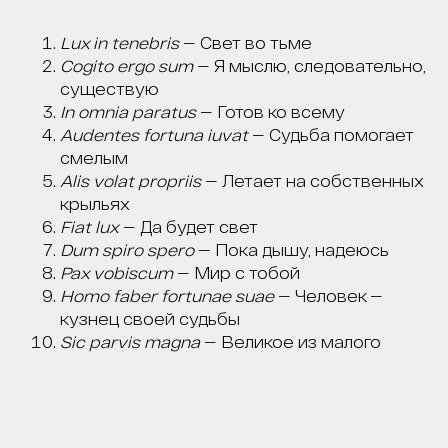
Lux in tenebris
— Свет во тьме
Cogito ergo sum
— Я мыслю, следовательно,
существую
In omnia paratus
— Готов ко всему
Audentes fortuna iuvat
— Судьба помогает
смелым
Alis volat propriis
— Летает на собственных
крыльях
ПРАВИЛЬНО И
Fiat lux
— Да будет свет
БЕЗОПАСНО
Dum spiro spero
— Пока дышу, надеюсь
УДАЛИМ ТВОЕ ТАТУ
Pax vobiscum
— Мир с тобой
И ТАТУАЖ В МОСКВЕ
Homo faber fortunae suae
— Человек —
С ГАРАНТИЕЙ
кузнец своей судьбы
Sic parvis magna
— Великое из малого
ВИДИМОГО
РЕЗУЛЬТАТА*
УДАЛЯЕМ ЛЮБЫЕ ТАТУ И ТАТУАЖ: ИСПОЛЬЗУЕМ
PICOSURE PRO, PICOPLUS (3 ШТ), LUTRONIC
SPECTRA И CO₂ DEKA SMARTXIDE²