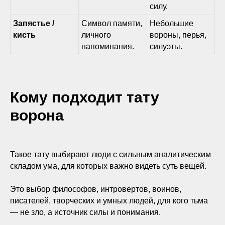
силу.
Запястье /
Символ памяти,
Небольшие
кисть
личного
вороны, перья,
напоминания.
силуэты.
Кому подходит тату
ворона
Такое тату выбирают люди с сильным аналитическим
складом ума, для которых важно видеть суть вещей.
ПРАВИЛЬНО И БЕЗОПАСНО
Это выбор философов, интровертов, воинов,
УДАЛИМ ТВОЕ ТАТУ И
писателей, творческих и умных людей, для кого тьма
ТАТУАЖ В МОСКВЕ
— не зло, а источник силы и понимания.