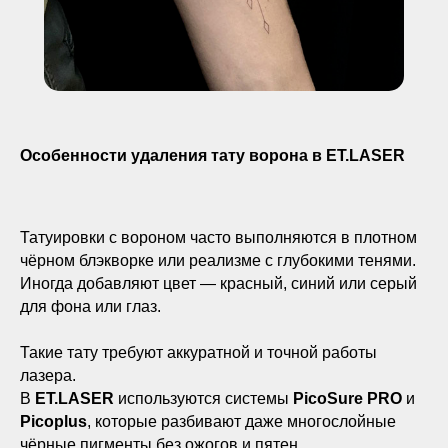
Особенности удаления тату ворона в ET.LASER
Татуировки с вороном часто выполняются в плотном
чёрном блэкворке или реализме с глубокими тенями.
Иногда добавляют цвет — красный, синий или серый
для фона или глаз.
КОРОЧ, ДОРОГИЕ!
РАБОТАЕМ С 2016, САМЫЕ ИЗВЕСТНЫЕ В
Такие тату требуют аккуратной и точной работы
РОССИИ И СНГ. ОТЗЫВОВ МНОГО, ЦЕНЫ НЕ
ГНЁМ, ЛУЧШИЕ ЛАЗЕРЫ НА РЫНКЕ, 5 МИНУТ
лазера.
ОТ МЕТРО ПАВЕЛЕЦКАЯ.
В
ET.LASER
используются системы
PicoSure PRO
и
РЕЗУЛЬТАТ - ГАРАНТИРУЕМ.*
Picoplus
, которые разбивают даже многослойные
чёрные пигменты без ожогов и пятен.