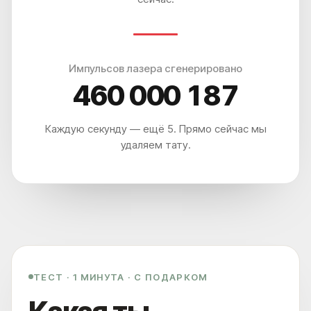
МЫ НАХОДИМСЯ ПО АДРЕСУ
ЛЕТНИКОВСКАЯ УЛ., 10, СТР. 2
А ЕСЛИ ПРОЩЕ, ТО МЫ НАХОДИМСЯ:
Импульсов лазера сгенерировано
460 000 195
В 5 МИНУТАХ ОТ М. ПАВЕЛЕЦКАЯ
В 2 МИНУТАХ ОТ VAXHALL
В 4 МИНУТАХ ОТ SURF COFFEE X NEO
А ДЛЯ ВОДИТЕЛЕЙ, У НАС ЕСТЬ БЕСПЛАТНАЯ ПАРКОВКА ДЛЯ
ВСЕХ ПОСЕТИТЕЛЕЙ КЛИНИКИ ET.LASER
Каждую секунду — ещё 5. Прямо сейчас мы
удаляем тату.
ТЕСТ · 1 МИНУТА · С ПОДАРКОМ