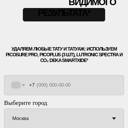
УДАЛЯЕМ ЛЮБЫЕ ТАТУ И ТАТУАЖ: ИСПОЛЬЗУЕМ
PICOSURE PRO, PICOPLUS (3 ШТ) LUTRONIC SPECTRA И
CO₂ DEKA SMARTXIDE²
+7
Выберите город
СКАЧАТЬ КЕЙСЫ ДО-ПОСЛЕ
СКАЧАТЬ КЕЙСЫ ДО-ПОСЛЕ
НАЖИМАЯ, ВЫ ДАЕТЕ СОГЛАСИЕ НА ОБРАБОТКУ СВОИХ ПЕРСОНАЛЬНЫХ
ДАННЫХ
ЧТО? ГДЕ? КАК?