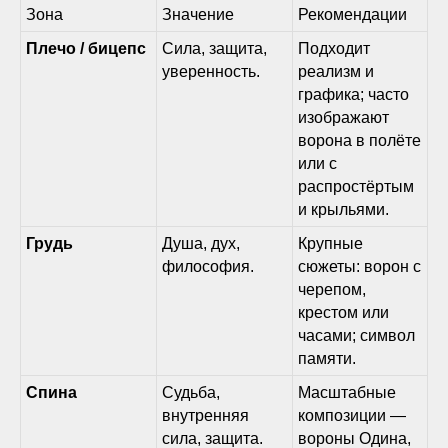
Зона
Значение
Рекомендации
Плечо / бицепс
Сила, защита,
Подходит
уверенность.
реализм и
графика; часто
изображают
ворона в полёте
или с
распростёртым
и крыльями.
Грудь
Душа, дух,
Крупные
философия.
сюжеты: ворон с
черепом,
крестом или
часами; символ
памяти.
Спина
Судьба,
Масштабные
внутренняя
композиции —
сила, защита.
вороны Одина,