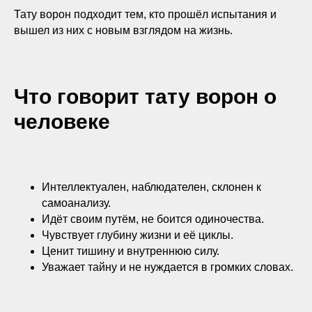
С ГАРАНТИЕЙ
ВИДИМОГО
Тату ворон подходит тем, кто прошёл испытания и
РЕЗУЛЬТАТА*
вышел из них с новым взглядом на жизнь.
УДАЛЯЕМ ЛЮБЫЕ ТАТУ И ТАТУАЖ: ИСПОЛЬЗУЕМ
Что говорит тату ворон о
PICOSURE PRO, PICOPLUS (3 ШТ), LUTRONIC SPECTRA И
CO₂ DEKA SMARTXIDE²
человеке
+7
Выберите город
Интеллектуален, наблюдателен, склонен к
самоанализу.
Идёт своим путём, не боится одиночества.
Чувствует глубину жизни и её циклы.
СКАЧАТЬ КЕЙСЫ УДАЛЕНИЯ
Ценит тишину и внутреннюю силу.
Уважает тайну и не нуждается в громких словах.
НАЖИМАЯ, ВЫ ДАЕТЕ СОГЛАСИЕ НА ОБРАБОТКУ СВОИХ ПЕРСОНАЛЬНЫХ
ДАННЫХ