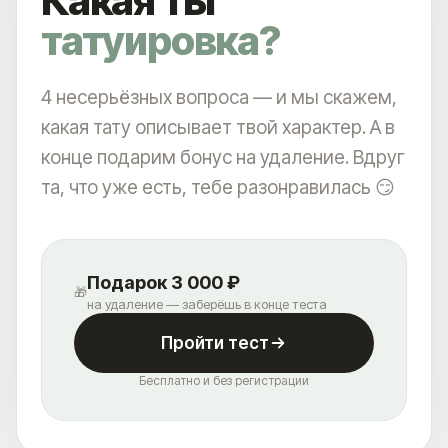
Какая ты
татуировка?
4 несерьёзных вопроса — и мы скажем,
какая тату описывает твой характер. А в
конце подарим бонус на удаление. Вдруг
та, что уже есть, тебе разонравилась 😏
Подарок 3 000 ₽
🎁
АКЦИИ
на удаление — заберёшь в конце теста
ВРАЧИ
ОБОРУДОВАНИЕ
Пройти тест
БЛОГ
УДАЛЕНИЕ ТАТУАЖА
ЗАРАБОТАЙ С ET.LASER
Бесплатно и без регистрации
УДАЛЕНИЕ ТАТУ В РОССИИ
МУЗЫКА
ПРАВОВАЯ ИНФОРМАЦИЯ