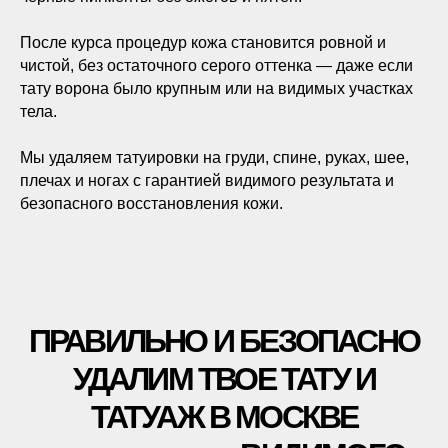
После курса процедур кожа становится ровной и
чистой, без остаточного серого оттенка — даже если
тату ворона было крупным или на видимых участках
тела.
*Основатель клиники
Мы удаляем татуировки на груди, спине, руках, шее,
удаления тату ET.LASER
плечах и ногах с гарантией видимого результата и
безопасного восстановления кожи.
ПОСМОТРИТЕ КАК ЛЮДИ
УДАЛЯЮТ ТАТУ И ТАТУАЖ В
НАШЕЙ КЛИНИКЕ