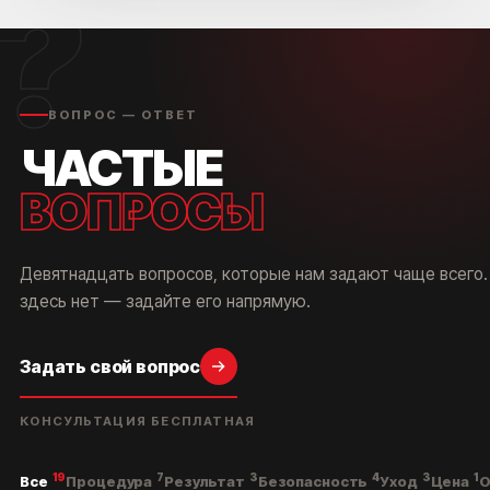
?
ВОПРОС — ОТВЕТ
ЧАСТЫЕ
ВОПРОСЫ
Девятнадцать вопросов, которые нам задают чаще всего.
здесь нет — задайте его напрямую.
Задать свой вопрос
КОНСУЛЬТАЦИЯ БЕСПЛАТНАЯ
19
7
3
4
3
1
Все
Процедура
Результат
Безопасность
Уход
Цена
О
КОРОЧ, ДОРОГИЕ!