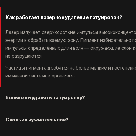
РАБОТАЕМ С 2016, САМЫЕ ИЗВЕСТНЫЕ В
РОССИИ И СНГ. ОТЗЫВОВ МНОГО, ЦЕНЫ НЕ
ГНЁМ, ЛУЧШИЕ ЛАЗЕРЫ НА РЫНКЕ, 5 МИНУТ
ОТ МЕТРО ПАВЕЛЕЦКАЯ.
Как работает лазерное удаление татуировок?
РЕЗУЛЬТАТ - ГАРАНТИРУЕМ.*
Лазер излучает сверхкороткие импульсы высококонцент
энергии в обрабатываемую зону. Пигмент избирательно 
импульсы определённых длин волн — окружающие слои к
не разрушаются.
Частицы пигмента дробятся на более мелкие и постепенн
иммунной системой организма.
*Основатель клиники
удаления тату ET.LASER
Больно ли удалять татуировку?
Ощущение сравнивают со щелчком тонкой резинки по ко
Сколько нужно сеансов?
брызгами горячего масла. Терпимо, но приятного мало — 
смысла нет.
ПОСМОТРИТЕ КАК ЛЮДИ
Одного сеанса не хватает никогда — это главное, что нуж