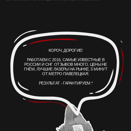
1064
755
нм
нм
чёрный, тёмно-синий
зелёный, бирюза
532
CO
нм
₂
красный, жёлтый
текстура и рубцы
АКЦИИ
ВРАЧИ
ОБОРУДОВАНИЕ