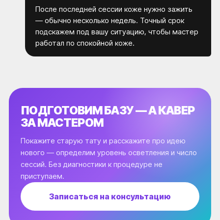
После последней сессии коже нужно зажить
— обычно несколько недель. Точный срок
подскажем под вашу ситуацию, чтобы мастер
работал по спокойной коже.
ПОДГОТОВИМ БАЗУ — А КАВЕР
ЗА МАСТЕРОМ
Покажите старую тату и расскажите про идею
нового — определим уровень осветления и число
сессий. Без диагностики к процедуре не
приступаем.
Записаться на консультацию