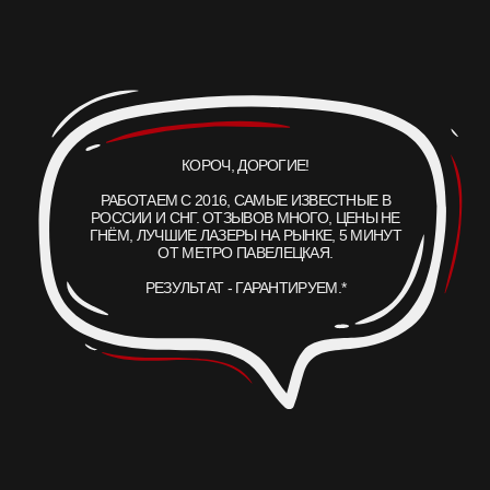
ПРАВОВАЯ ИНФОРМАЦИЯ
1064
755
нм
нм
чёрный, тёмно-синий
зелёный, бирюза
532
CO
нм
₂
красный, жёлтый
текстура и рубцы
ЛЕТНИКОВСКАЯ УЛ., 10,
СТР. 2, МОСКВА
+7 499 110 16 66
INFO@ET-LASER.RU
*ИМЕЮТСЯ
ПРОТИВОПОКАЗАНИЯ
, НЕОБХОДИМО
ПРОКОНСУЛЬТИРОВАТЬСЯ С ВРАЧОМ
ПОЛИТИКА КОНФИДЕНЦИАЛЬНОСТИ