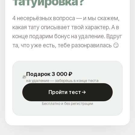
татуировка?
4 несерьёзных вопроса — и мы скажем,
какая тату описывает твой характер. А в
конце подарим бонус на удаление. Вдруг
та, что уже есть, тебе разонравилась 😏
Подарок 3 000 ₽
🎁
на удаление — заберёшь в конце теста
Пройти тест
Бесплатно и без регистрации
КОРОЧ, ДОРОГИЕ!
РАБОТАЕМ С 2016, САМЫЕ ИЗВЕСТНЫЕ В
РОССИИ И СНГ. ОТЗЫВОВ МНОГО, ЦЕНЫ НЕ
ГНЁМ, ЛУЧШИЕ ЛАЗЕРЫ НА РЫНКЕ, 5 МИНУТ
ОТ МЕТРО ПАВЕЛЕЦКАЯ.
РЕЗУЛЬТАТ - ГАРАНТИРУЕМ.*