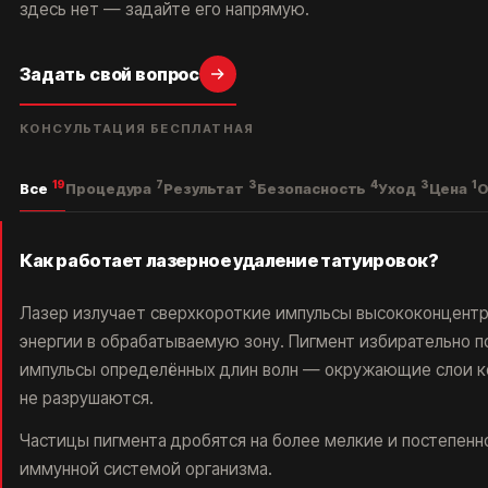
здесь нет — задайте его напрямую.
Задать свой вопрос
КОНСУЛЬТАЦИЯ БЕСПЛАТНАЯ
19
7
3
4
3
1
Все
Процедура
Результат
Безопасность
Уход
Цена
О
Как работает лазерное удаление татуировок?
Лазер излучает сверхкороткие импульсы высококонцент
энергии в обрабатываемую зону. Пигмент избирательно 
импульсы определённых длин волн — окружающие слои к
не разрушаются.
Частицы пигмента дробятся на более мелкие и постепенн
иммунной системой организма.