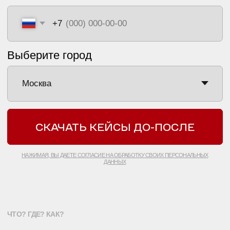
ЛЕТНИКОВСКАЯ УЛ., 10,
СТР. 2, МОСКВА
+7 499 110 16 66
INFO@ET-LASER.RU
*ИМЕЮТСЯ
ПРОТИВОПОКАЗАНИЯ
, НЕОБХОДИМО
ПРОКОНСУЛЬТИРОВАТЬСЯ С ВРАЧОМ
ПОЛИТИКА КОНФИДЕНЦИАЛЬНОСТИ
ООО «ЕТ-ЛАЗЕР». ВСЕ ПРАВА ЗАЩИЩЕНЫ
РЕГИСТРАЦИОННЫЙ НОМЕР ЛИЦЕНЗИИ: Л041-01137-
77/00334946