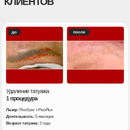
Удаление татуажа
2 процедуры
Лазер:
PicoSure + PicoPlus
Длительность:
5 месяцев
Возраст татуажа:
2 года
до
после
Удаление татуажа
1 процедура
Лазер:
PicoSure + PicoPlus
Длительность:
5 месяцев
Возраст татуажа:
2 года