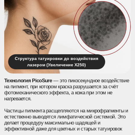
механически, без перегрева кожи и без риска шрамов.
Подходит для всех
Удаляет любые
типов кожи
цвета
Безопасно даже для смуглой
Эффективно убирает
и чувствительной кожи, не
тёмные, цветные
вызывает воспалений или
и смешанные пигменты —
пигментации
включая синие, зелёные
и жёлтые оттенки
Механическое
Быстрое
разрушение
восстановление
пигмента
кожи
Пикосекундные импульсы
Без шелушения и
PicoSure разбивают краску
покраснений — кожа
на микрочастицы без
выглядит здоровой уже
теплового ожога и риска
через 1–2 дня после
рубцов
процедуры