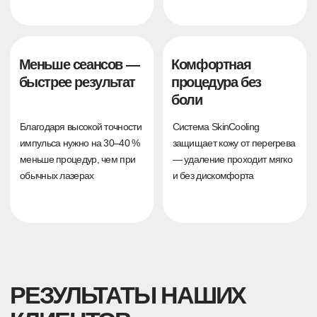
Возраст татуажа:
2 года
до
после
Удаление татуажа
1 процедура
Лазер:
PicoSure + PicoPlus
Длительность:
5 месяцев
Возраст татуажа:
2 года
до
после