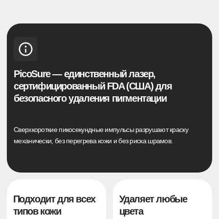
Меньше сеансов —
Комфортная
быстрее результат
процедура без
боли
Благодаря высокой точности
Система SkinCooling
импульса нужно на 30–40 %
защищает кожу от перегрева
меньше процедур, чем при
— удаление проходит мягко
обычных лазерах
и без дискомфорта
РЕЗУЛЬТАТЫ НАШИХ
КЛИЕНТОВ
до
после