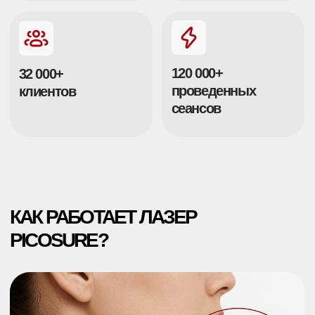
Структура татуировки до воздействия
лазером (Увеличение X250)
Технология PicoSure
— это пикосекундное воздействие
на пигмент, при котором краска разрушается за счёт
фотомеханического эффекта, а кожа при этом не
нагревается.
Частицы пигмента расщепляются на микрофрагменты и
естественно выводятся лимфатической системой. Это
делает процедуру максимально щадящей и
эффективной даже для цветных и старых татуировок
PicoSure — единственный лазер,
сертифицированный FDA (США) для
безопасного удаления пигментации
Сверхкороткие пикосекундные импульсы разрушают краску