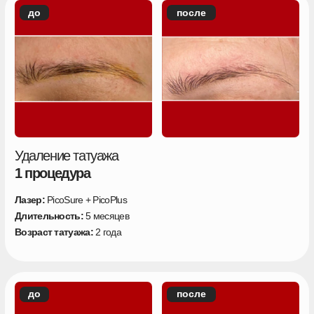
Удаление татуажа
1 процедура
Лазер:
PicoSure + PicoPlus
Длительность:
5 месяцев
Возраст татуажа:
2 года
Больше кейсов с историями наших
клиентов можете посмотреть на
странице
Перейти к кейсам
МЫ УЖЕ УДАЛИЛИ
115 000+ ТАТУ И ТАТУАЖА
Это площадь
1 428 063 см²
— больше, чем
два футбольных поля, площадь 9 однушек в
СПБ или задняя панель 140 000 айфонов.