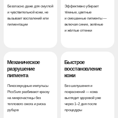
Удаление татуажа
1 процедура
Лазер:
PicoSure + PicoPlus
Длительность:
5 месяцев
Возраст татуажа:
2 года
до
после
Удаление татуажа
1 процедура
Лазер:
PicoSure + PicoPlus
Длительность:
5 месяцев