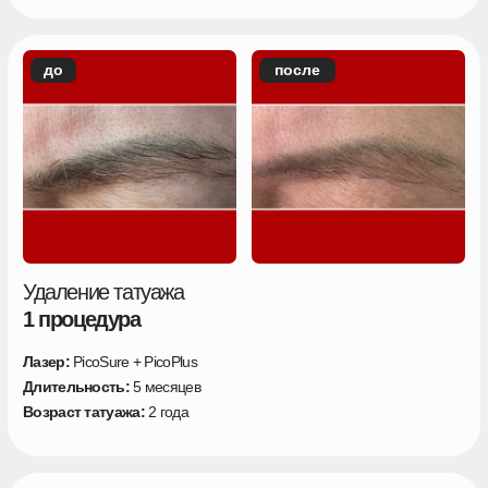
до
после
Удаление татуажа
2 процедуры
Лазер:
PicoSure + PicoPlus
Длительность:
5 месяцев
Возраст татуажа:
2 года
до
после