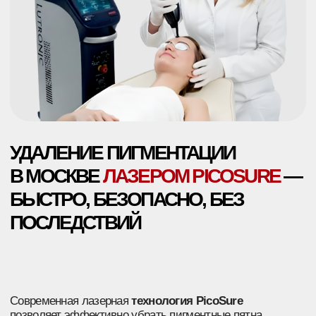
УДАЛЕНИЕ ПИГМЕНТАЦИИ
В МОСКВЕ
ЛАЗЕРОМ PICOSURE
—
БЫСТРО, БЕЗОПАСНО, БЕЗ
ПОСЛЕДСТВИЙ
Современная лазерная
технология PicoSure
позволяет эффективно убрать пигментные пятна
любого типа без повреждения кожи.
До 90–95%
нежелательной пигментации
— уже после первого
сеанса
+7
Скачать прайс
Я соглашаюсь с политикой в отношении обработки
персональных данных