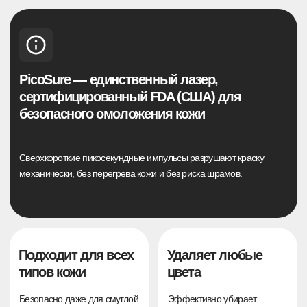
Меньше сеансов —
Комфортная
быстрее результат
процедура без
боли
Благодаря высокой точности
Система SkinCooling
импульса нужно на 30–40 %
защищает кожу от перегрева
меньше процедур, чем при
— удаление проходит мягко
обычных лазерах
и без дискомфорта
РЕЗУЛЬТАТЫ НАШИХ
КЛИЕНТОВ
до
после