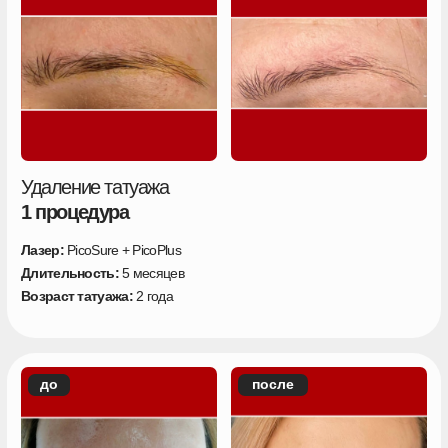
Удаление татуажа
1 процедура
Лазер:
PicoSure + PicoPlus
Длительность:
5 месяцев
Возраст татуажа:
2 года
Больше кейсов с историями наших
клиентов можете посмотреть на
странице
Перейти к кейсам
МЫ УЖЕ УДАЛИЛИ
115 000+ ТАТУ И ТАТУАЖА
Это площадь
1 428 063 см²
— больше, чем
два футбольных поля, площадь 9 однушек в
СПБ или задняя панель 140 000 айфонов.