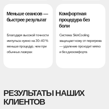
до
после
Удаление татуажа
1 процедура
Лазер:
PicoSure + PicoPlus
Длительность:
5 месяцев
Возраст татуажа:
2 года
до
после