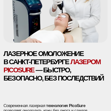
ЛАЗЕРНОЕ ОМОЛОЖЕНИЕ
В САНКТ-ПЕТЕРБУРГЕ
ЛАЗЕРОМ
PICOSURE
— БЫСТРО,
БЕЗОПАСНО, БЕЗ ПОСЛЕДСТВИЙ
Современная лазерная
технология PicoSure
позволяет омолодить кожу без ожога и следов.
+7
Скачать прайс
Я соглашаюсь с политикой в отношении обработки
персональных данных
Работаем
5 000+ отзывов на