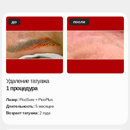
Удаление татуажа
2 процедуры
Лазер:
PicoSure + PicoPlus
Длительность:
5 месяцев
Возраст татуажа:
2 года
до
после
Удаление татуажа
1 процедура
Лазер:
PicoSure + PicoPlus
Длительность:
5 месяцев
Возраст татуажа:
2 года