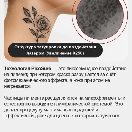
Подходит для всех
Удаляет любые
типов кожи
цвета
Безопасно даже для смуглой
Эффективно убирает
и чувствительной кожи, не
тёмные, цветные
вызывает воспалений или
и смешанные пигменты —
пигментации
включая синие, зелёные
и жёлтые оттенки
Механическое
Быстрое
разрушение
восстановление
пигмента
кожи
Пикосекундные импульсы
Без шелушения и
PicoSure разбивают краску
покраснений — кожа
на микрочастицы без
выглядит здоровой уже
теплового ожога и риска
через 1–2 дня после
рубцов
процедуры