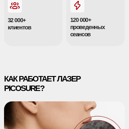
Структура татуировки до воздействия
лазером (Увеличение X250)
Технология PicoSure
— это пикосекундное воздействие
на пигмент, при котором краска разрушается за счёт
фотомеханического эффекта, а кожа при этом не
нагревается.
Частицы пигмента расщепляются на микрофрагменты и
естественно выводятся лимфатической системой. Это
делает процедуру максимально щадящей и
эффективной даже для цветных и старых татуировок
PicoSure — единственный лазер,
сертифицированный FDA (США) для
безопасного омоложения кожи
Сверхкороткие пикосекундные импульсы разрушают краску
механически, без перегрева кожи и без риска шрамов.