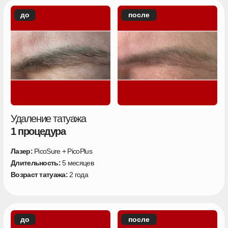
до
после
Удаление татуажа
2 процедуры
Лазер:
PicoSure + PicoPlus
Длительность:
5 месяцев
Возраст татуажа:
2 года
до
после