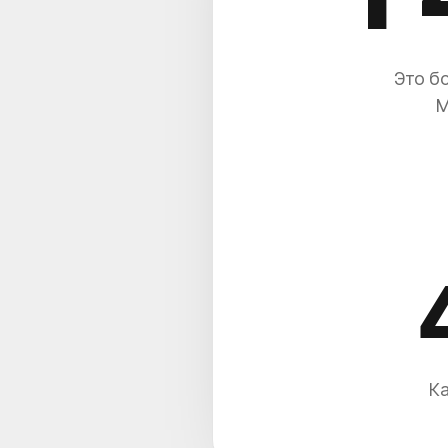
Это б
М
Ка