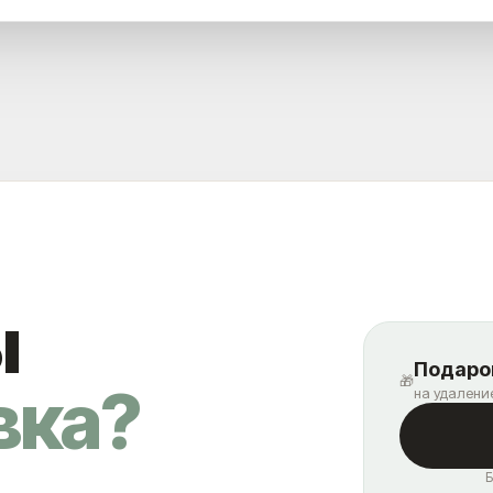
ы
Подарок
🎁
вка?
на удалени
Б