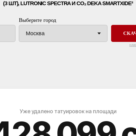
Уже удалено татуировок на площади
428 102