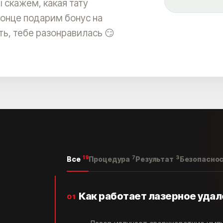
 скажем, какая тату
конце подарим бонус на
сть, тебе разонравилась 😏
19
7
3
Все
Процедура
Результат
Безопасно
Как работает лазерное удал
01