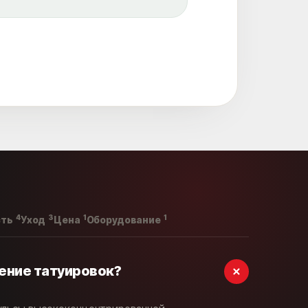
4
3
1
1
сть
Уход
Цена
Оборудование
ение татуировок?