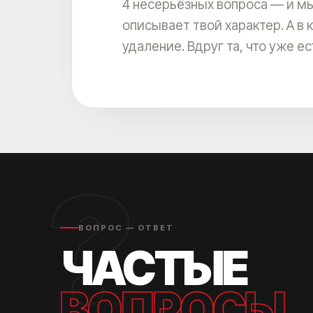
4 несерьёзных вопроса — и мы
описывает твой характер. А в 
удаление. Вдруг та, что уже е
?
ВОПРОС — ОТВЕТ
ЧАСТЫЕ
ВОПРОСЫ