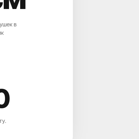
ушек в
ик
5
ту.