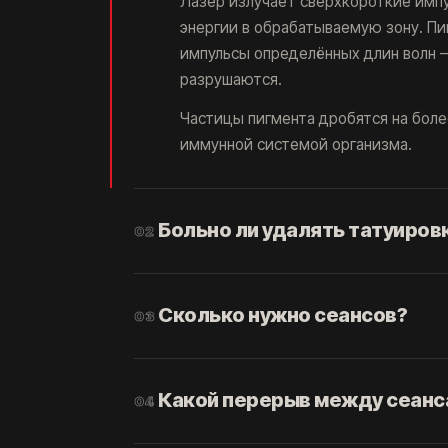
Лазер излучает сверхкороткие имп
энергии в обрабатываемую зону. П
импульсы определённых длин волн 
разрушаются.
Частицы пигмента дробятся на боле
иммунной системой организма.
Больно ли удалять татуиров
02
Ощущение сравнивают со щелчком т
горячего масла. Терпимо, но приятн
Сколько нужно сеансов?
03
Работают два фактора. Первый — в
Одного сеанса не хватает никогда —
минуты, а не часы, как при нанесен
Реальный диапазон широкий, и завис
Какой перерыв между сеанс
04
аппликационный крем-анестетик и 
залегания пигмента, его состава и цв
работы.