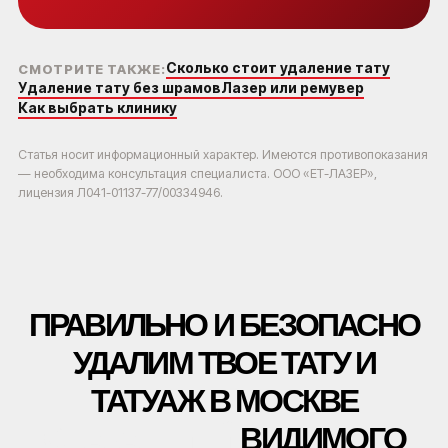
Сколько стоит удаление тату
СМОТРИТЕ ТАКЖЕ:
*Основатель клиники
Удаление тату без шрамов
Лазер или ремувер
удаления тату ET.LASER
Как выбрать клинику
Статья носит информационный характер. Имеются противопоказания
— необходима консультация специалиста. ООО «ЕТ-ЛАЗЕР»,
лицензия Л041-01137-77/00334946.
ПОСМОТРИТЕ КАК ЛЮДИ
УДАЛЯЮТ ТАТУ И ТАТУАЖ В
НАШЕЙ КЛИНИКЕ