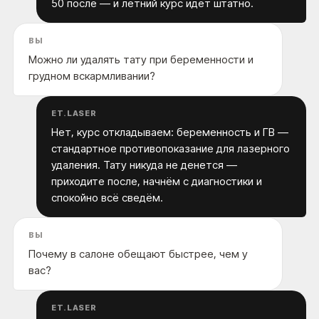
50 после — и летний курс идёт штатно.
ВЫ
Можно ли удалять тату при беременности и
грудном вскармливании?
ET.LASER
Нет, курс откладываем: беременность и ГВ —
стандартное противопоказание для лазерного
удаления. Тату никуда не денется —
приходите после, начнём с диагностики и
спокойно всё сведём.
ВЫ
Почему в салоне обещают быстрее, чем у
вас?
ET.LASER