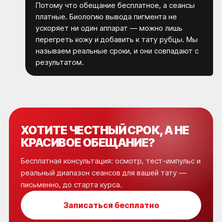
Потому что обещание бесплатное, а сеансы
платные. Биологию вывода пигмента не
ускоряет ни один аппарат — можно лишь
перегреть кожу и добавить к тату рубцы. Мы
называем реальные сроки, и они совпадают с
результатом.
ХОТИТЕ ЧЕСТНЫЙ СРОК, А НЕ
КОРОЧ, ДОРОГИЕ!
КРАСИВОЕ ОБЕЩАНИЕ?
РАБОТАЕМ С 2016, САМЫЕ ИЗВЕСТНЫЕ В
РОССИИ И СНГ. ОТЗЫВОВ МНОГО, ЦЕНЫ НЕ
ГНЁМ, ЛУЧШИЕ ЛАЗЕРЫ НА РЫНКЕ, 5 МИНУТ
ОТ МЕТРО ПАВЕЛЕЦКАЯ.
Бесплатная консультация: осмотр, тест-импульс и
РЕЗУЛЬТАТ - ГАРАНТИРУЕМ.*
реальный диапазон сеансов для вашей тату —
письменно, до старта курса.
Записаться бесплатно