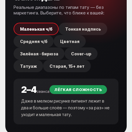
Реальные диапазоны по типам тату — без
маркетинга. Выберите, что ближе к вашей:
Маленькая ч/б
Тонкая надпись
Средняя ч/б
Цветная
Зелёная · бирюза
Cover-up
Татуаж
Старая, 15+ лет
2–4
ЛЁГКАЯ СЛОЖНОСТЬ
сеанса
Даже в мелком рисунке пигмент лежит в
два и больше слоёв — поэтому «за раз» не
уходит и маленькая тату.