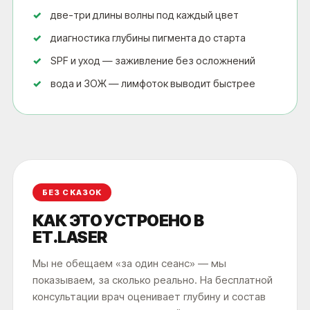
две-три длины волны под каждый цвет
диагностика глубины пигмента до старта
SPF и уход — заживление без осложнений
вода и ЗОЖ — лимфоток выводит быстрее
БЕЗ СКАЗОК
КАК ЭТО УСТРОЕНО В
ET.LASER
ПРАВИЛЬНО И БЕЗОПАСНО
Мы не обещаем «за один сеанс» — мы
УДАЛИМ ТВОЕ ТАТУ И
показываем, за сколько реально. На бесплатной
ТАТУАЖ В МОСКВЕ
консультации врач оценивает глубину и состав
С ГАРАНТИЕЙ
ВИДИМОГО