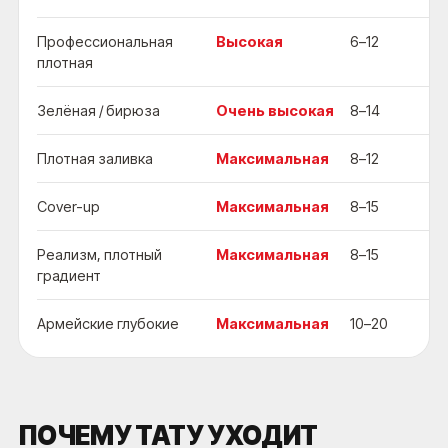
Профессиональная
Высокая
6–12
Пл
плотная
Зелёная / бирюза
Очень высокая
8–14
Са
Плотная заливка
Максимальная
8–12
М
Cover-up
Максимальная
8–15
Дв
Реализм, плотный
Максимальная
8–15
Пл
градиент
п
Армейские глубокие
Максимальная
10–20
Оч
ПОЧЕМУ ТАТУ УХОДИТ