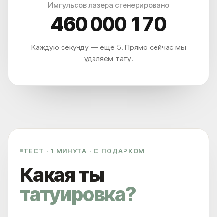
Импульсов лазера сгенерировано
А ЕСЛИ ПРОЩЕ, ТО МЫ НАХОДИМСЯ:
460 000 176
В 5 МИНУТАХ ОТ М. ПАВЕЛЕЦКАЯ
В 2 МИНУТАХ ОТ VAXHALL
В 4 МИНУТАХ ОТ SURF COFFEE X NEO
Каждую секунду — ещё 5. Прямо сейчас мы
А ДЛЯ ВОДИТЕЛЕЙ, У НАС ЕСТЬ БЕСПЛАТНАЯ ПАРКОВКА ДЛЯ
ВСЕХ ПОСЕТИТЕЛЕЙ КЛИНИКИ ET.LASER
удаляем тату.
ТЕСТ · 1 МИНУТА · С ПОДАРКОМ
Какая ты
татуировка?