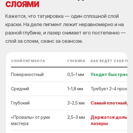
СЛОЯМИ
Кажется, что татуировка — один сплошной слой
краски. На деле пигмент лежит неравномерно и на
разной глубине, и лазер снимает его постепенно —
слой за слоем, сеанс за сеансом.
СЛОЙ ПИГМЕНТА
ГЛУБИНА
КАК ВЕДЁТ СЕБЯ ПР
Поверхностный
0,5–1 мм
Уходит быстрее в
Средний
1–1,8 мм
Требует 2–4 проход
Глубокий
2–2,5 мм
Самый плотный, у
«Провалы» от руки
2,5–3 мм
Держатся дольше 
мастера
лазеры