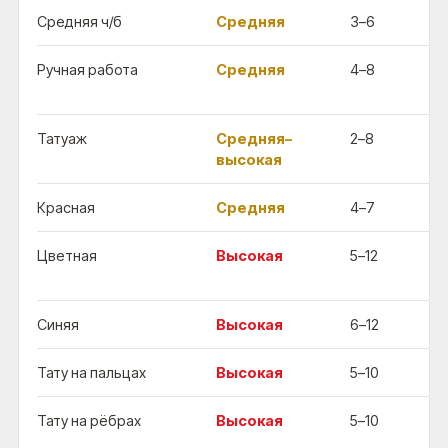
Средняя ч/б
Средняя
3–6
Гл
Ручная работа
Средняя
4–8
Не
ч
Татуаж
Средняя–
2–8
К
высокая
Красная
Средняя
4–7
Ну
Цветная
Высокая
5–12
Р
р
Синяя
Высокая
6–12
Ну
Тату на пальцах
Высокая
5–10
Сл
Тату на рёбрах
Высокая
5–10
То
к