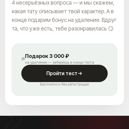
4 несерьёзных вопроса — и мы скажем,
какая тату описывает твой характер. А в
конце подарим бонус на удаление. Вдруг
та, что уже есть, тебе разонравилась 😏
Подарок 3 000 ₽
🎁
на удаление — заберёшь в конце теста
АКЦИИ
ВРАЧИ
Пройти тест
ОБОРУДОВАНИЕ
БЛОГ
Бесплатно и без регистрации
УДАЛЕНИЕ ТАТУАЖА
ЗАРАБОТАЙ С ET.LASER
УДАЛЕНИЕ ТАТУ В РОССИИ
МУЗЫКА
ПРАВОВАЯ ИНФОРМАЦИЯ
?