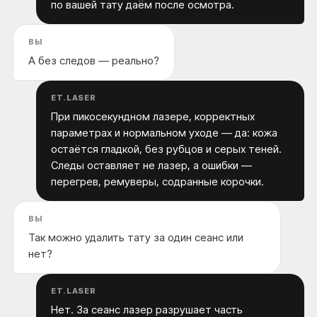
по вашей тату даём после осмотра.
ВЫ
А без следов — реально?
ET.LASER
При пикосекундном лазере, корректных
параметрах и нормальном уходе — да: кожа
остаётся гладкой, без рубцов и серых теней.
Следы оставляет не лазер, а ошибки —
перегрев, ремуверы, содранные корочки.
ВЫ
Так можно удалить тату за один сеанс или
нет?
ET.LASER
Нет. За сеанс лазер разрушает часть