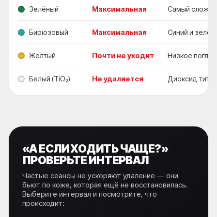
Зелёный
Максимальная
Самый сложны
Бирюзовый
Максимальная
Синий и зелё
Жёлтый
Почти не уходит
Низкое погло
Белый (TiO₂)
Не удаляется
Диоксид титан
«А ЕСЛИ ХОДИТЬ ЧАЩЕ?»
ПРОВЕРЬТЕ ИНТЕРВАЛ
Частые сеансы не ускоряют удаление — они
бьют по коже, которая ещё не восстановилась.
Выберите интервал и посмотрите, что
происходит: