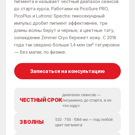
пигмента и называет честный диапазон сеансов
РЕЗУЛЬТАТА*
до старта курса. Работаем на PicoSure PRO,
PicoPlus и Lutronic Spectra: пикосекундный
импульс дробит пигмент эффективнее, три
длины волны берут и чёрные, и цветные тату,
УДАЛЯЕМ ЛЮБЫЕ ТАТУ И ТАТУАЖ: ИСПОЛЬЗУЕМ
охлаждение Zimmer Cryo бережёт кожу. С 2016
PICOSURE PRO, PICOPLUS (3 ШТ), LUTRONIC SPECTRA И
CO₂ DEKA SMARTXIDE²
года так сведено больше 1,4 млн см² татуировок
— без магии, по физике.
+7
Записаться на консультацию
ПРИШЛЕМ В МЕССЕНДЖЕРЫ
СКАЧАТЬ ПРАЙС ЛИСТ
диапазон сеансов —
ЧЕСТНЫЙ СРОК
НАЖИМАЯ, ВЫ ДАЕТЕ СОГЛАСИЕ НА ОБРАБОТКУ СВОИХ
письменно, до старта, а не
ПЕРСОНАЛЬНЫХ ДАННЫХ
«по ходу»
532 · 755 · 1064 нм — под любой
3 ВОЛНЫ
цвет пигмента