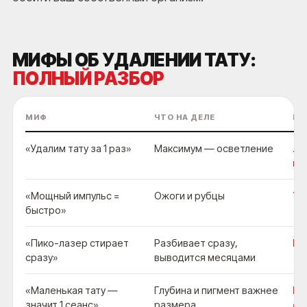
МИФЫ ОБ УДАЛЕНИИ ТАТУ:
ПОЛНЫЙ РАЗБОР
МИФ
ЧТО НА ДЕЛЕ
ПО
«Удалим тату за 1 раз»
Максимум — осветление
Ли
не
«Мощный импульс =
Ожоги и рубцы
Те
быстро»
«Пико-лазер стирает
Разбивает сразу,
Пр
сразу»
выводится месяцами
«Маленькая тату —
Глубина и пигмент важнее
Ма
значит 1 сеанс»
размера
оч