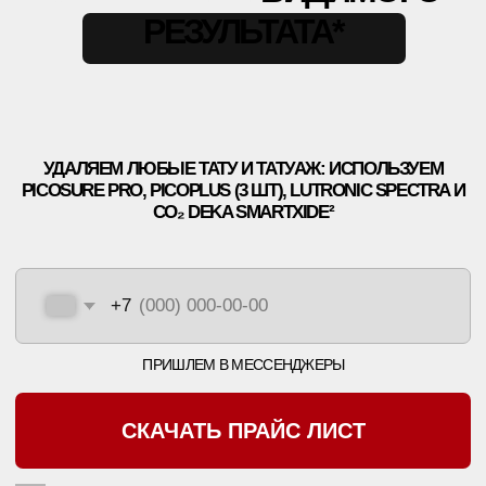
УДАЛЯЕМ ЛЮБЫЕ ТАТУ И ТАТУАЖ: ИСПОЛЬЗУЕМ
PICOSURE PRO, PICOPLUS (3 ШТ) LUTRONIC SPECTRA И
CO₂ DEKA SMARTXIDE²
+7
Выберите город
СКАЧАТЬ КЕЙСЫ ДО-ПОСЛЕ
СКАЧАТЬ КЕЙСЫ ДО-ПОСЛЕ
НАЖИМАЯ, ВЫ ДАЕТЕ СОГЛАСИЕ НА ОБРАБОТКУ СВОИХ ПЕРСОНАЛЬНЫХ
ДАННЫХ
ЧТО? ГДЕ? КАК?
КАК ДО НАС ДОБРАТЬСЯ?