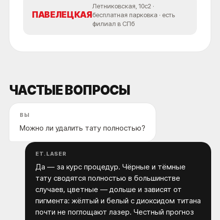
Летниковская, 10с2 ·
ПАВЕЛЕЦКАЯ
бесплатная парковка · есть
филиал в СПб
ЧАСТЫЕ ВОПРОСЫ
ВЫ
Можно ли удалить тату полностью?
ET.LASER
Да — за курс процедур. Чёрные и тёмные
тату сводятся полностью в большинстве
случаев, цветные — дольше и зависят от
пигмента: жёлтый и белый с диоксидом титана
почти не поглощают лазер. Честный прогноз