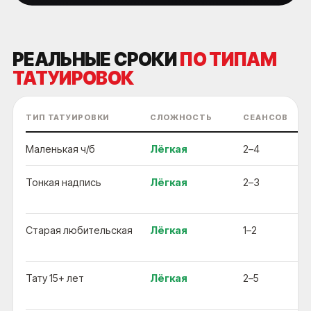
РЕАЛЬНЫЕ СРОКИ
ПО ТИПАМ
ТАТУИРОВОК
ТИП ТАТУИРОВКИ
СЛОЖНОСТЬ
СЕАНСОВ
ПО
Маленькая ч/б
Лёгкая
2–4
Пи
Тонкая надпись
Лёгкая
2–3
В
с
Старая любительская
Лёгкая
1–2
Ин
п
Тату 15+ лет
Лёгкая
2–5
Пи
ра