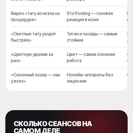
Видео «тату исчезла на
Это frosting — газовая
Не
процедуре»
реакция в коже
пи
«Светлые тату уходят
Титан и оксиды — самые
Св
быстрее»
стойкие
до
«Цветную удалим за
Цвет — самая сложная
Си
раз»
работа
се
«Салонный лазер — как
Нонейм-аппараты без
Ож
у всех»
лицензии
СКОЛЬКО СЕАНСОВ НА
САМОМ ДЕЛЕ