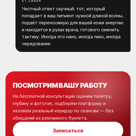
ET.LASER
Честный ответ скучный: тот, который
попадает в ваш пигмент нужной длиной волны,
подаёт переносимую для вашей кожи энергию
и находится в руках врача, готового сменить
тактику. Иногда это нано, иногда пико, иногда
чередование.
ПОСМОТРИМ ВАШУ РАБОТУ
На бесплатной консультации оценим палитру,
глубину и фототип, подберём платформу и
назовём реальный коридор по сеансам — без
обещаний из рекламного буклета.
Записаться