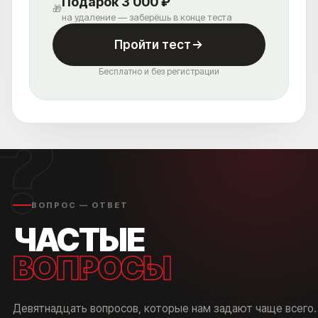
Подарок 3 000 ₽
🎁
на удаление — заберёшь в конце теста
ЧТО? ГДЕ? КАК?
Пройти тест
КАК ДО НАС ДОБРАТЬСЯ?
Бесплатно и без регистрации
ВЫ УДИВИТЕСЬ, НАСКОЛЬКО ЭТО
ЛЕГКО И УДОБНО
?
ВОПРОС — ОТВЕТ
ЧАСТЫЕ
ВОПРОСЫ
Девятнадцать вопросов, которые нам задают чаще всего.