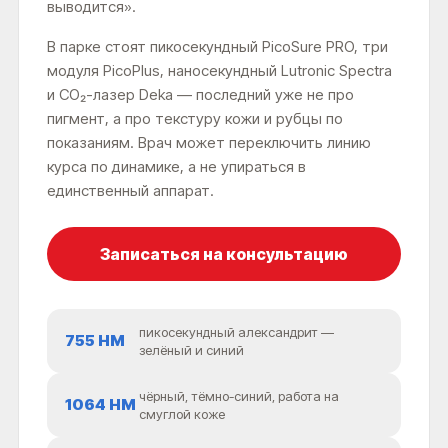
выводится».
В парке стоят пикосекундный PicoSure PRO, три
модуля PicoPlus, наносекундный Lutronic Spectra
и CO₂-лазер Deka — последний уже не про
пигмент, а про текстуру кожи и рубцы по
показаниям. Врач может переключить линию
курса по динамике, а не упираться в
единственный аппарат.
Записаться на консультацию
пикосекундный александрит —
755 НМ
зелёный и синий
чёрный, тёмно-синий, работа на
1064 НМ
смуглой коже