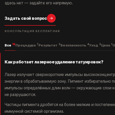
здесь нет — задайте его напрямую.
Задать свой вопрос
МЫ НАХОДИМСЯ ПО АДРЕСУ
ЛЕТНИКОВСКАЯ УЛ., 10, СТР. 2
КОНСУЛЬТАЦИЯ БЕСПЛАТНАЯ
А ЕСЛИ ПРОЩЕ, ТО МЫ НАХОДИМСЯ:
19
7
3
4
3
1
Все
Процедура
Результат
Безопасность
Уход
Цена
О
В 5 МИНУТАХ ОТ М. ПАВЕЛЕЦКАЯ
В 2 МИНУТАХ ОТ VAXHALL
В 4 МИНУТАХ ОТ SURF COFFEE X NEO
А ДЛЯ ВОДИТЕЛЕЙ, У НАС ЕСТЬ БЕСПЛАТНАЯ ПАРКОВКА ДЛЯ
ВСЕХ ПОСЕТИТЕЛЕЙ КЛИНИКИ ET.LASER
Как работает лазерное удаление татуировок?
Лазер излучает сверхкороткие импульсы высококонцент
энергии в обрабатываемую зону. Пигмент избирательно 
импульсы определённых длин волн — окружающие слои к
не разрушаются.
Частицы пигмента дробятся на более мелкие и постепенн
иммунной системой организма.