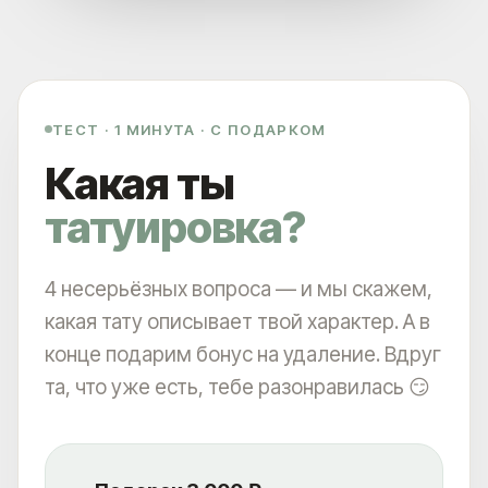
ТЕСТ · 1 МИНУТА · С ПОДАРКОМ
УДАЛЯЕМ ЛЮБЫЕ ТАТУ И ТАТУАЖ: ИСПОЛЬЗУЕМ
Какая ты
PICOSURE PRO, PICOPLUS (3 ШТ) LUTRONIC SPECTRA И
CO₂ DEKA SMARTXIDE²
татуировка?
+7
4 несерьёзных вопроса — и мы скажем,
Выберите город
какая тату описывает твой характер. А в
конце подарим бонус на удаление. Вдруг
та, что уже есть, тебе разонравилась 😏
СКАЧАТЬ КЕЙСЫ ДО-ПОСЛЕ
СКАЧАТЬ КЕЙСЫ ДО-ПОСЛЕ
НАЖИМАЯ, ВЫ ДАЕТЕ СОГЛАСИЕ НА ОБРАБОТКУ СВОИХ ПЕРСОНАЛЬНЫХ
ДАННЫХ