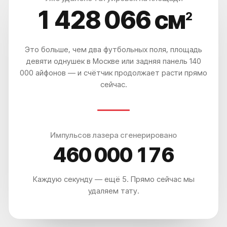
РЕЗУЛЬТАТ - ГАРАНТИРУЕМ.*
1 428 069
см
2
Это больше, чем два футбольных поля, площадь
девяти однушек в Москве или задняя панель 140
000 айфонов — и счётчик продолжает расти прямо
сейчас.
*Основатель клиники
удаления тату ET.LASER
Импульсов лазера сгенерировано
460 000 181
Каждую секунду — ещё 5. Прямо сейчас мы
удаляем тату.
ПОСМОТРИТЕ КАК ЛЮДИ
УДАЛЯЮТ ТАТУ И ТАТУАЖ В
НАШЕЙ КЛИНИКЕ