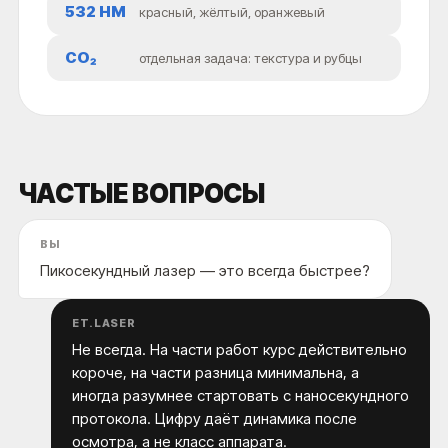
532 НМ
красный, жёлтый, оранжевый
CO₂
отдельная задача: текстура и рубцы
ЧАСТЫЕ ВОПРОСЫ
ВЫ
Пикосекундный лазер — это всегда быстрее?
ET.LASER
Не всегда. На части работ курс действительно
короче, на части разница минимальна, а
иногда разумнее стартовать с наносекундного
протокола. Цифру даёт динамика после
осмотра, а не класс аппарата.