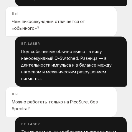
ВЫ
Чем пикосекундный отличается от
«обычного»?
ET.LASER
Под «обычным» обычно имеют в виду
наносекундный Q-Switched. Разница — в
длительности импульса и в балансе между
нагревом и механическим разрушением
пигмента.
ВЫ
Можно работать только на PicoSure, без
Spectra?
ET.LASER
Технически да, так работают многие клиники.