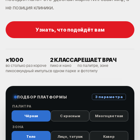
не позиция клиники.
Узнать, что подойдёт вам
×1000
2 КЛАССА
РЕШАЕТ ВРАЧ
во столько раз короче
пико и нано
по палитре, зоне
пикосекундный импульс
в одном парке
и фототипу
ПОДБОР ПЛАТФОРМЫ
3 параметра
ПАЛИТРА
Чёрная
С красным
Многоцветная
ЗОНА
Тело
Лицо, татуаж
Кавер