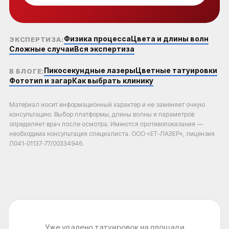
Физика процесса
Цвета и длины волн
ЭКСПЕРТИЗА:
Сложные случаи
Вся экспертиза
Пикосекундные лазеры
Цветные татуировки
В БЛОГЕ:
Фототип и загар
Как выбрать клинику
Материал носит информационный характер и не заменяет очную
консультацию. Выбор платформы, длины волны и параметров
определяет врач после осмотра. Имеются противопоказания —
необходима консультация специалиста. ООО «ЕТ-ЛАЗЕР», лицензия
Л041-01137-77/00334946.
КОРОЧ, ДОРОГИЕ!
РАБОТАЕМ С 2016, САМЫЕ ИЗВЕСТНЫЕ В
РОССИИ И СНГ. ОТЗЫВОВ МНОГО, ЦЕНЫ НЕ
ГНЁМ, ЛУЧШИЕ ЛАЗЕРЫ НА РЫНКЕ, 5 МИНУТ
ОТ МЕТРО ПАВЕЛЕЦКАЯ.
Уже удалено татуировок на площади