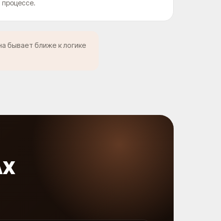
процессе.
на бывает ближе к логике
АХ