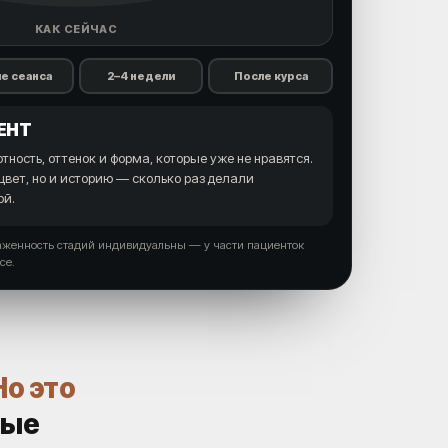
КАК СЕЙЧАС
е сеанса
2–4 недели
После курса
ЕНТ
отность, оттенок и форма, которые уже не нравятся.
цвет, но и историю — сколько раз делали
ой.
аженность стадий индивидуальны — у части пациенток
се.
Но это
ные