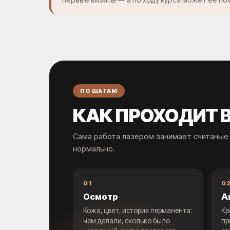
ПО ШАГАМ
КАК ПРОХОДИТ 
Сама работа лазером занимает считаные 
нормально.
01
0
Осмотр
А
Кожа, цвет, история перманента:
Кр
чем делали, сколько было
пр