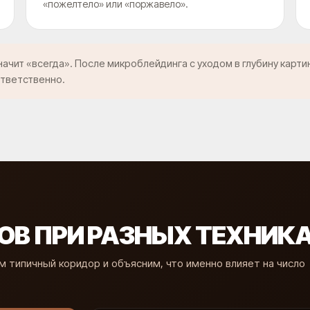
«пожелтело» или «поржавело».
ачит «всегда». После микроблейдинга с уходом в глубину карти
ответственно.
ОВ ПРИ РАЗНЫХ ТЕХНИК
м типичный коридор и объясним, что именно влияет на число