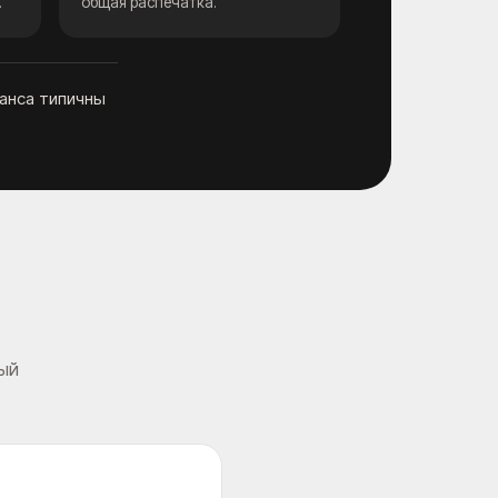
.
общая распечатка.
анса типичны
рый