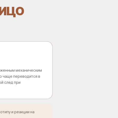
ЛИЦО
раженным механическим
о чаще переводится в
ой след при
отипу и реакции на