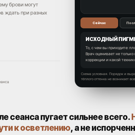
чему брови могут
ов ждать при разных
Сейчас
Посл
ИСХОДНЫЙ ПИГМ
То, с чем вы приходите: пл
Врач оценивает не только 
коррекции и какой техник
Схема условная. Порядок и выр
тёплого оттенка не возникает вов
еанса
е сеанса пугает сильнее всего.
пути к осветлению
, а не испорчен