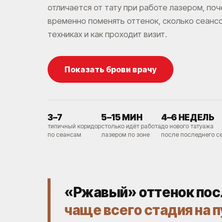
отличается от тату при работе лазером, по
временно поменять оттенок, сколько сеанс
техниках и как проходит визит.
Показать брови врачу
3–7
5–15 МИН
4–6 НЕДЕЛЬ
типичный коридор
столько идёт работа
до нового татуажа
по сеансам
лазером по зоне
после последнего с
«Ржавый» оттенок посл
чаще всего стадия на 