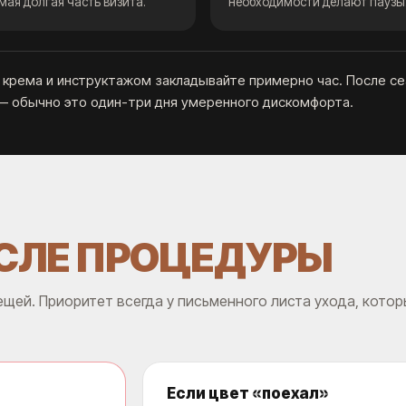
мая долгая часть визита.
необходимости делают паузы
 крема и инструктажом закладывайте примерно час. После се
 — обычно это один-три дня умеренного дискомфорта.
СЛЕ ПРОЦЕДУРЫ
щей. Приоритет всегда у письменного листа ухода, кото
Если цвет «поехал»