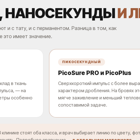
, НАНОСЕКУНДЫ
И 
 и с тату, и с перманентом. Разница в том, как
е это имеет значение.
ПИКОСЕКУНДНЫЙ
PicoSure PRO и PicoPlus
клад в ткань
Сверхкороткий импульс с более вы
пульса, — на
характером дробления. На бровях эт
метры особенно
мягче заживление и меньший теплов
сопоставимой задаче.
 клинике стоят оба класса, и врач выбирает линию по цвету, фот
оменять. Подробное сравнение —
в отдельном материале
.