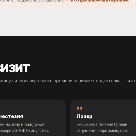
ВИЗИТ
минуты. Большую часть времени занимает подготовка — и э
2
03
нестезия
Лазер
ем на зону и ожидание
5–15 минут по зоне бровей.
имерно 30–40 минут. Это
Ощущения терпимые, при