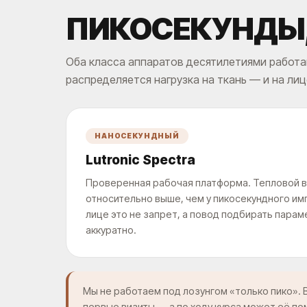
ПИКОСЕКУНДЫ
Оба класса аппаратов десятилетиями работают
распределяется нагрузка на ткань — и на лиц
НАНОСЕКУНДНЫЙ
Lutronic Spectra
Проверенная рабочая платформа. Тепловой в
относительно выше, чем у пикосекундного им
лице это не запрет, а повод подбирать пара
аккуратно.
Мы не работаем под лозунгом «только пико». В
первые визиты — а по ходу курса может её п