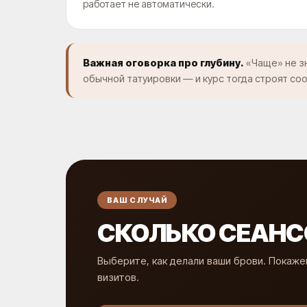
работает не автоматически.
Важная оговорка про глубину.
«Чаще» не зн
обычной татуировки — и курс тогда строят со
ВАШ СЛУЧАЙ
СКОЛЬКО СЕАНС
Выберите, как делали ваши брови. Покаже
визитов.