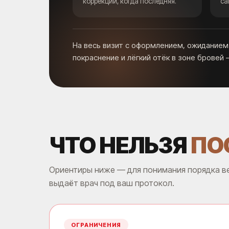
коррекций, когда последняя.
са
На весь визит с оформлением, ожиданием
покраснение и лёгкий отёк в зоне бровей
ЧТО НЕЛЬЗЯ
ПО
Ориентиры ниже — для понимания порядка ве
выдаёт врач под ваш протокол.
ОГРАНИЧЕНИЯ