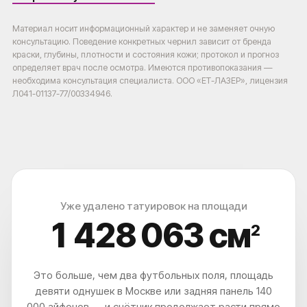
СКАЧАТЬ КЕЙСЫ ДО-ПОСЛЕ
СКАЧАТЬ КЕЙСЫ ДО-ПОСЛЕ
Материал носит информационный характер и не заменяет очную
НАЖИМАЯ, ВЫ ДАЕТЕ СОГЛАСИЕ НА ОБРАБОТКУ СВОИХ ПЕРСОНАЛЬНЫХ
консультацию. Поведение конкретных чернил зависит от бренда
ДАННЫХ
краски, глубины, плотности и состояния кожи; протокол и прогноз
определяет врач после осмотра. Имеются противопоказания —
необходима консультация специалиста. ООО «ЕТ-ЛАЗЕР», лицензия
ЧТО? ГДЕ? КАК?
Л041-01137-77/00334946.
КАК ДО НАС ДОБРАТЬСЯ?
ВЫ УДИВИТЕСЬ, НАСКОЛЬКО ЭТО
ЛЕГКО И УДОБНО
Уже удалено татуировок на площади
1 428 066
см
2
Это больше, чем два футбольных поля, площадь
девяти однушек в Москве или задняя панель 140
000 айфонов — и счётчик продолжает расти прямо