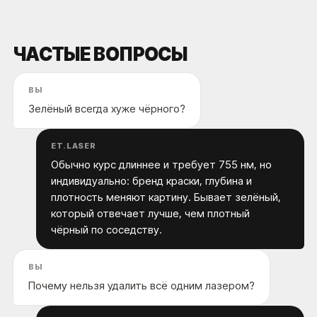
ЧАСТЫЕ ВОПРОСЫ
ВЫ
Зелёный всегда хуже чёрного?
ET.LASER
Обычно курс длиннее и требует 755 нм, но
индивидуально: бренд краски, глубина и
плотность меняют картину. Бывает зелёный,
который отвечает лучше, чем плотный
чёрный по соседству.
ВЫ
Почему нельзя удалить всё одним лазером?