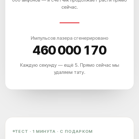
сейчас.
Импульсов лазера сгенерировано
460 000 176
МЫ НАХОДИМСЯ ПО АДРЕСУ
ЛЕТНИКОВСКАЯ УЛ., 10, СТР. 2
Каждую секунду — ещё 5. Прямо сейчас мы
удаляем тату.
А ЕСЛИ ПРОЩЕ, ТО МЫ НАХОДИМСЯ:
В 5 МИНУТАХ ОТ М. ПАВЕЛЕЦКАЯ
В 2 МИНУТАХ ОТ VAXHALL
В 4 МИНУТАХ ОТ SURF COFFEE X NEO
А ДЛЯ ВОДИТЕЛЕЙ, У НАС ЕСТЬ БЕСПЛАТНАЯ ПАРКОВКА ДЛЯ
ВСЕХ ПОСЕТИТЕЛЕЙ КЛИНИКИ ET.LASER
ТЕСТ · 1 МИНУТА · С ПОДАРКОМ