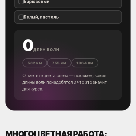
Бирюзовый
Белый, пастель
0
ДЛИН ВОЛН
532 нм
755 нм
1064 нм
Отметьте цвета слева — покажем, какие
длины волн понадобятся и что это значит
для курса.
МНОГОЦВЕТНАЯ РАБОТА: