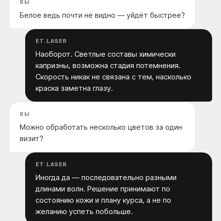
ВЫ
КОРОЧ, ДОРОГИЕ!
Белое ведь почти не видно — уйдёт быстрее?
РАБОТАЕМ С 2016, САМЫЕ ИЗВЕСТНЫЕ В
РОССИИ И СНГ. ОТЗЫВОВ МНОГО, ЦЕНЫ НЕ
ГНЁМ, ЛУЧШИЕ ЛАЗЕРЫ НА РЫНКЕ, 5 МИНУТ
ОТ МЕТРО ПАВЕЛЕЦКАЯ.
ET.LASER
РЕЗУЛЬТАТ - ГАРАНТИРУЕМ.*
Наоборот. Светлые составы химически
капризны, возможна стадия потемнения.
Скорость никак не связана с тем, насколько
краска заметна глазу.
ВЫ
Можно обработать несколько цветов за один
визит?
*Основатель клиники
удаления тату ET.LASER
ET.LASER
Иногда да — последовательно разными
длинами волн. Решение принимают по
состоянию кожи и плану курса, а не по
желанию успеть побольше.