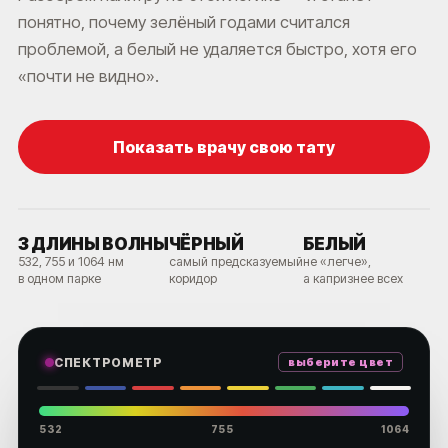
понятно, почему зелёный годами считался
проблемой, а белый не удаляется быстро, хотя его
«почти не видно».
Показать врачу свою тату
3 ДЛИНЫ ВОЛНЫ
ЧЁРНЫЙ
БЕЛЫЙ
532, 755 и 1064 нм
самый предсказуемый
не «легче»,
в одном парке
коридор
а капризнее всех
СПЕКТРОМЕТР
выберите цвет
532
755
1064