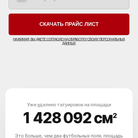
КОРОЧ, ДОРОГИЕ!
РАБОТАЕМ С 2016, САМЫЕ ИЗВЕСТНЫЕ В
РОССИИ И СНГ. ОТЗЫВОВ МНОГО, ЦЕНЫ НЕ
ГНЁМ, ЛУЧШИЕ ЛАЗЕРЫ НА РЫНКЕ, 5 МИНУТ
ОТ МЕТРО ПАВЕЛЕЦКАЯ.
РЕЗУЛЬТАТ - ГАРАНТИРУЕМ.*
*Основатель клиники
удаления тату ET.LASER
Уже удалено татуировок на площади
1 428 095
см
2
Это больше, чем два футбольных поля, площадь