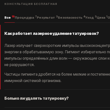
КОНСУЛЬТАЦИЯ БЕСПЛАТНАЯ
19
7
3
4
3
1
Все
Процедура
Результат
Безопасность
Уход
Цена
О
Как работает лазерное удаление татуировок?
Лазер излучает сверхкороткие импульсы высококонцент
энергии в обрабатываемую зону. Пигмент избирательно 
импульсы определённых длин волн — окружающие слои к
не разрушаются.
Частицы пигмента дробятся на более мелкие и постепенн
иммунной системой организма.
Больно ли удалять татуировку?