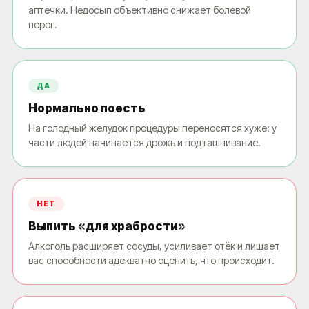
аптечки. Недосып объективно снижает болевой
порог.
ДА
Нормально поесть
На голодный желудок процедуры переносятся хуже: у
части людей начинается дрожь и подташнивание.
ПЛАНИРУЕТЕ УДАЛЕНИЕ
НЕТ
ТАТУ ИЛИ ТАТУАЖА?
Выпить «для храбрости»
ЗАПИШИТЕСЬ НА КОНСУЛЬТАЦИЮ И
Алкоголь расширяет сосуды, усиливает отёк и лишает
НАШИ ВРАЧИ ОТВЕТЯТ НА ВСЕ
вас способности адекватно оценить, что происходит.
ИНТЕРЕСУЮЩИЕ ВОПРОСЫ
+7