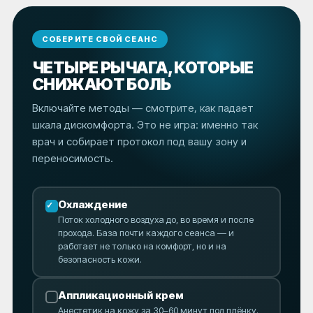
СОБЕРИТЕ СВОЙ СЕАНС
ЧЕТЫРЕ РЫЧАГА, КОТОРЫЕ
СНИЖАЮТ БОЛЬ
Включайте методы — смотрите, как падает
шкала дискомфорта. Это не игра: именно так
врач и собирает протокол под вашу зону и
переносимость.
Охлаждение
Поток холодного воздуха до, во время и после
прохода. База почти каждого сеанса — и
работает не только на комфорт, но и на
безопасность кожи.
Аппликационный крем
Анестетик на кожу за 30–60 минут под плёнку.