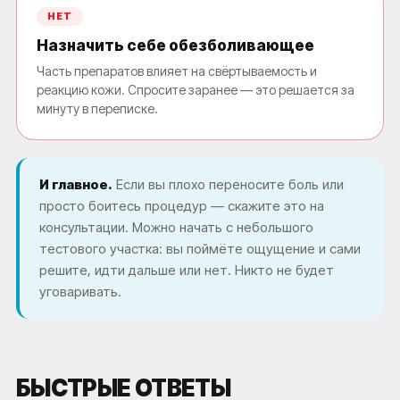
НЕТ
Назначить себе обезболивающее
СКАЧАТЬ ПРАЙС ЛИСТ
Часть препаратов влияет на свёртываемость и
НАЖИМАЯ, ВЫ ДАЕТЕ СОГЛАСИЕ НА ОБРАБОТКУ СВОИХ ПЕРСОНАЛЬНЫХ
реакцию кожи. Спросите заранее — это решается за
ДАННЫХ
минуту в переписке.
И главное.
Если вы плохо переносите боль или
просто боитесь процедур — скажите это на
консультации. Можно начать с небольшого
тестового участка: вы поймёте ощущение и сами
решите, идти дальше или нет. Никто не будет
уговаривать.
БЫСТРЫЕ ОТВЕТЫ