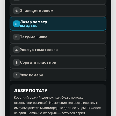
6
Эпиляция воском
Лазер по тату
5
ВЫ ЗДЕСЬ
5
Тату-машинка
4
Укол у стоматолога
3
Сорвать пластырь
1
Укус комара
ЛАЗЕР ПО ТАТУ
Короткий резкий щелчок, как будто по коже
стрельнули резинкой. Не жжение, которого все ждут:
импульс длится миллиардные доли секунды. Тяжелее
не один щелчок, а их серия — зато вся серия