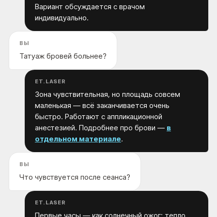
Вариант обсуждается с врачом
индивидуально.
ВЫ
Татуаж бровей больнее?
ET.LASER
Зона чувствительная, но площадь совсем
маленькая — всё заканчивается очень
быстро. Работают с аппликационной
анестезией. Подробнее про брови —
в
отдельном материале
.
ВЫ
Что чувствуется после сеанса?
ET.LASER
Первые часы — как солнечный ожог: тепло,