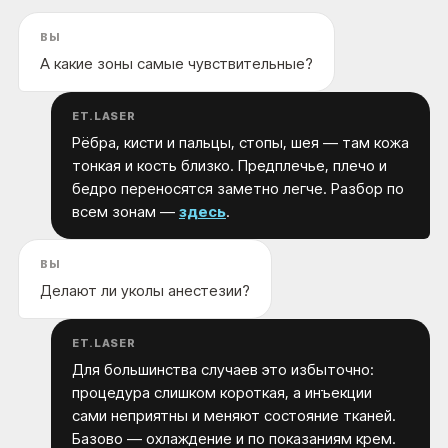
ВЫ
А какие зоны самые чувствительные?
ET.LASER
Рёбра, кисти и пальцы, стопы, шея — там кожа
тонкая и кость близко. Предплечье, плечо и
бедро переносятся заметно легче. Разбор по
всем зонам —
здесь
.
ВЫ
Делают ли уколы анестезии?
ET.LASER
Для большинства случаев это избыточно:
процедура слишком короткая, а инъекции
сами неприятны и меняют состояние тканей.
Базово — охлаждение и по показаниям крем.