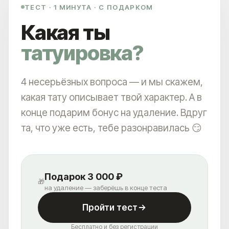
ТЕСТ · 1 МИНУТА · С ПОДАРКОМ
СКАЧАТЬ КЕЙСЫ ДО-ПОСЛЕ
СКАЧАТЬ КЕЙСЫ ДО-ПОСЛЕ
Какая ты
НАЖИМАЯ, ВЫ ДАЕТЕ СОГЛАСИЕ НА ОБРАБОТКУ СВОИХ ПЕРСОНАЛЬНЫХ
татуировка?
ДАННЫХ
4 несерьёзных вопроса — и мы скажем,
ЧТО? ГДЕ? КАК?
какая тату описывает твой характер. А в
КАК ДО НАС ДОБРАТЬСЯ?
конце подарим бонус на удаление. Вдруг
ВЫ УДИВИТЕСЬ, НАСКОЛЬКО ЭТО
та, что уже есть, тебе разонравилась 😏
ЛЕГКО И УДОБНО
Подарок 3 000 ₽
🎁
на удаление — заберёшь в конце теста
Пройти тест
Бесплатно и без регистрации