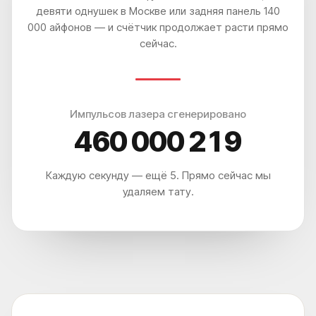
девяти однушек в Москве или задняя панель 140
000 айфонов — и счётчик продолжает расти прямо
ПОСМОТРИТЕ КАК ЛЮДИ
сейчас.
УДАЛЯЮТ ТАТУ И ТАТУАЖ В
НАШЕЙ КЛИНИКЕ
Импульсов лазера сгенерировано
460 000 224
Каждую секунду — ещё 5. Прямо сейчас мы
УДАЛЯЕМ ЛЮБЫЕ ТАТУ И ТАТУАЖ: ИСПОЛЬЗУЕМ
PICOSURE PRO, PICOPLUS (3 ШТ) LUTRONIC SPECTRA И
удаляем тату.
CO₂ DEKA SMARTXIDE²
+7
Выберите город