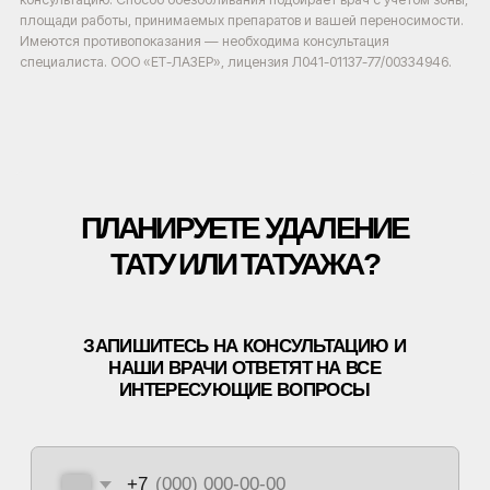
площади работы, принимаемых препаратов и вашей переносимости.
Имеются противопоказания — необходима консультация
специалиста. ООО «ЕТ-ЛАЗЕР», лицензия Л041-01137-77/00334946.