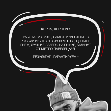
1064
755
нм
нм
чёрный, тёмно-синий
зелёный, бирюза
532
CO
нм
₂
красный, жёлтый
текстура и рубцы
МЫ НАХОДИМСЯ ПО АДРЕСУ
ЛЕТНИКОВСКАЯ УЛ., 10, СТР. 2
А ЕСЛИ ПРОЩЕ, ТО МЫ НАХОДИМСЯ:
В 5 МИНУТАХ ОТ М. ПАВЕЛЕЦКАЯ
В 2 МИНУТАХ ОТ VAXHALL
В 4 МИНУТАХ ОТ SURF COFFEE X NEO
А ДЛЯ ВОДИТЕЛЕЙ, У НАС ЕСТЬ БЕСПЛАТНАЯ ПАРКОВКА ДЛЯ
ВСЕХ ПОСЕТИТЕЛЕЙ КЛИНИКИ ET.LASER