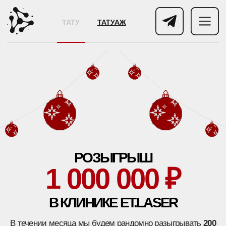
ТАТУ
ТАТУАЖ
РОЗЫГРЫШ
1 000 000 ₽
В КЛИНИКЕ ET.LASER
В течении месяца мы будем рандомно разыгрывать
200
сертификатов по 5000 рублей
, которыми можно
оплатить до 50% стоимости удаления тату.
+7