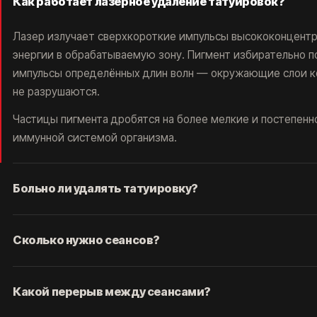
Как работает лазерное удаление татуировок?
Лазер излучает сверхкороткие импульсы высококонцент
энергии в обрабатываемую зону. Пигмент избирательно 
импульсы определённых длин волн — окружающие слои к
не разрушаются.
Частицы пигмента дробятся на более мелкие и постепенн
иммунной системой организма.
Больно ли удалять татуировку?
Ощущение сравнивают со щелчком тонкой резинки по ко
Сколько нужно сеансов?
брызгами горячего масла. Терпимо, но приятного мало — 
смысла нет.
Одного сеанса не хватает никогда — это главное, что нуж
Работают два фактора. Первый — время: сам проход лаз
Какой перерыв между сеансами?
заранее. Реальный диапазон широкий, и зависит он от пл
занимает минуты, а не часы, как при нанесении татуиров
набивки, глубины залегания пигмента, его состава и цвета