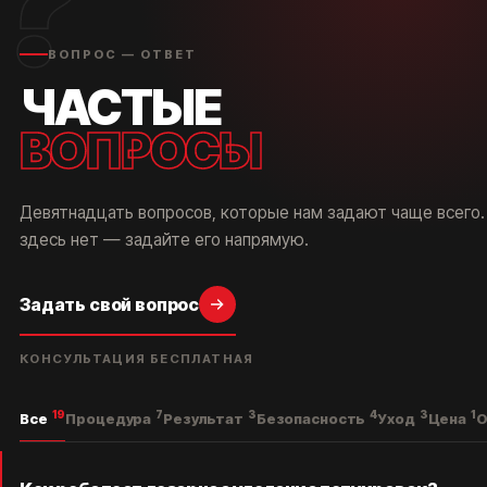
?
ВОПРОС — ОТВЕТ
ЧАСТЫЕ
ВОПРОСЫ
Девятнадцать вопросов, которые нам задают чаще всего.
здесь нет — задайте его напрямую.
Задать свой вопрос
КОНСУЛЬТАЦИЯ БЕСПЛАТНАЯ
19
7
3
4
3
1
Все
Процедура
Результат
Безопасность
Уход
Цена
О